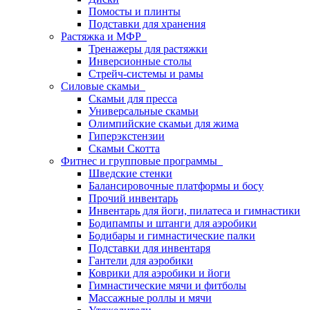
Помосты и плинты
Подставки для хранения
Растяжка и МФР
Тренажеры для растяжки
Инверсионные столы
Стрейч-системы и рамы
Силовые скамьи
Скамьи для пресса
Универсальные скамьи
Олимпийские скамьи для жима
Гиперэкстензии
Скамьи Скотта
Фитнес и групповые программы
Шведские стенки
Балансировочные платформы и босу
Прочий инвентарь
Инвентарь для йоги, пилатеса и гимнастики
Бодипампы и штанги для аэробики
Бодибары и гимнастические палки
Подставки для инвентаря
Гантели для аэробики
Коврики для аэробики и йоги
Гимнастические мячи и фитболы
Массажные роллы и мячи