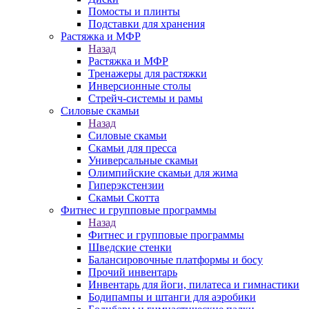
Помосты и плинты
Подставки для хранения
Растяжка и МФР
Назад
Растяжка и МФР
Тренажеры для растяжки
Инверсионные столы
Стрейч-системы и рамы
Силовые скамьи
Назад
Силовые скамьи
Скамьи для пресса
Универсальные скамьи
Олимпийские скамьи для жима
Гиперэкстензии
Скамьи Скотта
Фитнес и групповые программы
Назад
Фитнес и групповые программы
Шведские стенки
Балансировочные платформы и босу
Прочий инвентарь
Инвентарь для йоги, пилатеса и гимнастики
Бодипампы и штанги для аэробики