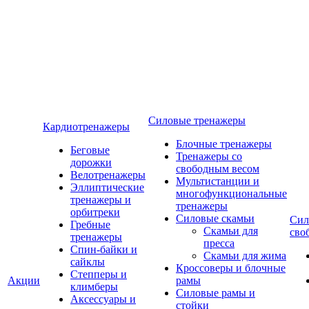
Силовые тренажеры
Кардиотренажеры
Блочные тренажеры
Беговые
Тренажеры со
дорожки
свободным весом
Велотренажеры
Мультистанции и
Эллиптические
многофункциональные
тренажеры и
тренажеры
орбитреки
Силовые скамьи
Сил
Гребные
Скамьи для
сво
тренажеры
пресса
Спин-байки и
Скамьи для жима
сайклы
Кроссоверы и блочные
Степперы и
Акции
рамы
климберы
Силовые рамы и
Аксессуары и
стойки