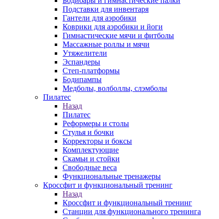
Бодибары и гимнастические палки
Подставки для инвентаря
Гантели для аэробики
Коврики для аэробики и йоги
Гимнастические мячи и фитболы
Массажные роллы и мячи
Утяжелители
Эспандеры
Степ-платформы
Бодипампы
Медболы, волболлы, слэмболы
Пилатес
Назад
Пилатес
Реформеры и столы
Стулья и бочки
Корректоры и боксы
Комплектующие
Скамьи и стойки
Свободные веса
Функциональные тренажеры
Кроссфит и функциональный тренинг
Назад
Кроссфит и функциональный тренинг
Станции для функционального тренинга