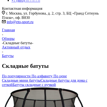
+7 (495) --- - -- - --
Контактная информация
г. Москва, ул. Горбунова, д. 2, стр. 3, БЦ «Гранд Сетнунь
Плаза», оф. В830
info@eto-sport.ru
Главная
-
Обзоры
-
Складные батуты
-
Активный отдых
-
Батуты
Складные батуты
По популярности
По алфавиту
По цене
Складные мини батуты
Складные батуты для дома с
сеткой
Батуты складные с ручкой