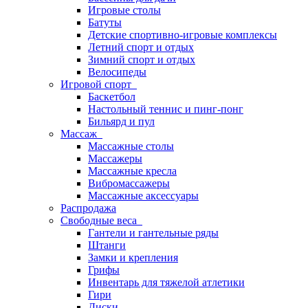
Игровые столы
Батуты
Детские спортивно-игровые комплексы
Летний спорт и отдых
Зимний спорт и отдых
Велосипеды
Игровой спорт
Баскетбол
Настольный теннис и пинг-понг
Бильярд и пул
Массаж
Массажные столы
Массажеры
Массажные кресла
Вибромассажеры
Массажные аксессуары
Распродажа
Свободные веса
Гантели и гантельные ряды
Штанги
Замки и крепления
Грифы
Инвентарь для тяжелой атлетики
Гири
Диски