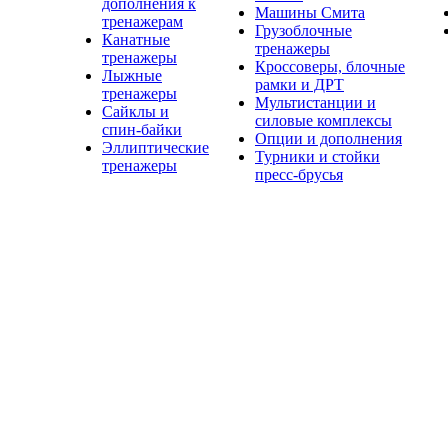
дополнения к
Машины Смита
тренажерам
Грузоблочные
Канатные
тренажеры
тренажеры
Кроссоверы, блочные
Лыжные
рамки и ДРТ
тренажеры
Мультистанции и
Сайклы и
силовые комплексы
спин-байки
Опции и дополнения
Эллиптические
Турники и стойки
тренажеры
пресс-брусья