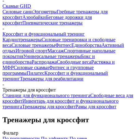
-
Скамьи GHD
Силовые сани
Эргометры
Гребные тренажеры для
кроссфит
Аэробайки
Беговые дорожки для
кроссфит
Пневматические тренажеры
-
Кроссфит и функциональный тренинг
Кардиотренажеры
Силовые тренировки и свободные
веса
Силовые тренажеры
Фитнес
Единоборства
Активный
отдых
Игровой спорт
Массаж
Спортивные напольные
покрытия
Универсальные тренажеры
Бокс и
единоборства
Распродажа
Свободные веса
Растяжка и
МФР
Силовые скамьи
Фитнес и групповые
программы
Пилатес
Кроссфит и функциональный
тренинг
Тренажеры для реабилитации
-
Тренажеры для кроссфит
Станции для функционального тренинга
Свободные веса для
кроссфит
Инвентарь для кроссфит и функционального
тренинга
Тренажеры для кроссфит
Рамы для кроссфит
Тренажеры для кроссфит
Фильтр
По популярности
По алфавиту
По цене