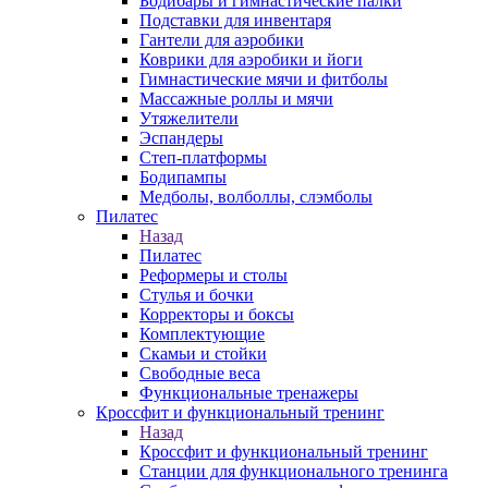
Бодибары и гимнастические палки
Подставки для инвентаря
Гантели для аэробики
Коврики для аэробики и йоги
Гимнастические мячи и фитболы
Массажные роллы и мячи
Утяжелители
Эспандеры
Степ-платформы
Бодипампы
Медболы, волболлы, слэмболы
Пилатес
Назад
Пилатес
Реформеры и столы
Стулья и бочки
Корректоры и боксы
Комплектующие
Скамьи и стойки
Свободные веса
Функциональные тренажеры
Кроссфит и функциональный тренинг
Назад
Кроссфит и функциональный тренинг
Станции для функционального тренинга