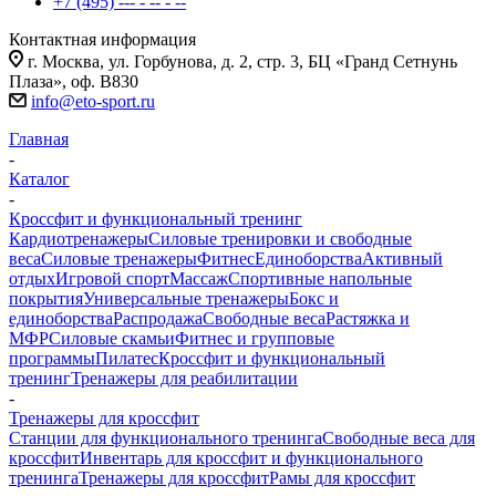
+7 (495) --- - -- - --
Контактная информация
г. Москва, ул. Горбунова, д. 2, стр. 3, БЦ «Гранд Сетнунь
Плаза», оф. В830
info@eto-sport.ru
Главная
-
Каталог
-
Кроссфит и функциональный тренинг
Кардиотренажеры
Силовые тренировки и свободные
веса
Силовые тренажеры
Фитнес
Единоборства
Активный
отдых
Игровой спорт
Массаж
Спортивные напольные
покрытия
Универсальные тренажеры
Бокс и
единоборства
Распродажа
Свободные веса
Растяжка и
МФР
Силовые скамьи
Фитнес и групповые
программы
Пилатес
Кроссфит и функциональный
тренинг
Тренажеры для реабилитации
-
Тренажеры для кроссфит
Станции для функционального тренинга
Свободные веса для
кроссфит
Инвентарь для кроссфит и функционального
тренинга
Тренажеры для кроссфит
Рамы для кроссфит