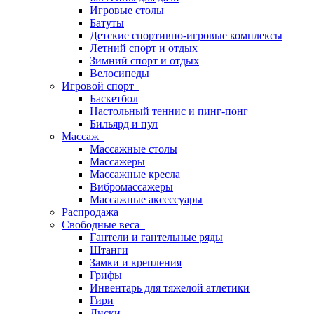
Игровые столы
Батуты
Детские спортивно-игровые комплексы
Летний спорт и отдых
Зимний спорт и отдых
Велосипеды
Игровой спорт
Баскетбол
Настольный теннис и пинг-понг
Бильярд и пул
Массаж
Массажные столы
Массажеры
Массажные кресла
Вибромассажеры
Массажные аксессуары
Распродажа
Свободные веса
Гантели и гантельные ряды
Штанги
Замки и крепления
Грифы
Инвентарь для тяжелой атлетики
Гири
Диски