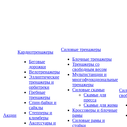
Силовые тренажеры
Кардиотренажеры
Блочные тренажеры
Беговые
Тренажеры со
дорожки
свободным весом
Велотренажеры
Мультистанции и
Эллиптические
многофункциональные
тренажеры и
тренажеры
орбитреки
Силовые скамьи
Сил
Гребные
Скамьи для
сво
тренажеры
пресса
Спин-байки и
Скамьи для жима
сайклы
Кроссоверы и блочные
Степперы и
Акции
рамы
климберы
Силовые рамы и
Аксессуары и
стойки