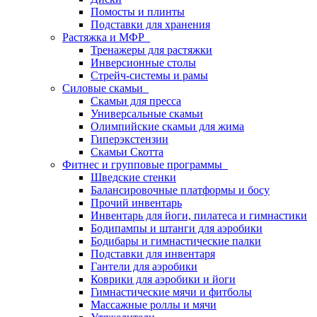
Помосты и плинты
Подставки для хранения
Растяжка и МФР
Тренажеры для растяжки
Инверсионные столы
Стрейч-системы и рамы
Силовые скамьи
Скамьи для пресса
Универсальные скамьи
Олимпийские скамьи для жима
Гиперэкстензии
Скамьи Скотта
Фитнес и групповые программы
Шведские стенки
Балансировочные платформы и босу
Прочий инвентарь
Инвентарь для йоги, пилатеса и гимнастики
Бодипампы и штанги для аэробики
Бодибары и гимнастические палки
Подставки для инвентаря
Гантели для аэробики
Коврики для аэробики и йоги
Гимнастические мячи и фитболы
Массажные роллы и мячи