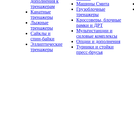
дополнения к
Машины Смита
тренажерам
Грузоблочные
Канатные
тренажеры
тренажеры
Кроссоверы, блочные
Лыжные
рамки и ДРТ
тренажеры
Мультистанции и
Сайклы и
силовые комплексы
спин-байки
Опции и дополнения
Эллиптические
Турники и стойки
тренажеры
пресс-брусья