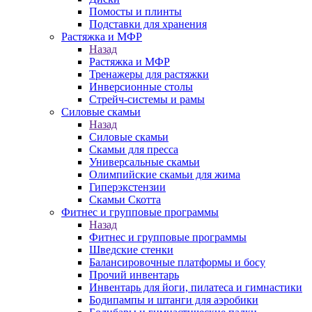
Помосты и плинты
Подставки для хранения
Растяжка и МФР
Назад
Растяжка и МФР
Тренажеры для растяжки
Инверсионные столы
Стрейч-системы и рамы
Силовые скамьи
Назад
Силовые скамьи
Скамьи для пресса
Универсальные скамьи
Олимпийские скамьи для жима
Гиперэкстензии
Скамьи Скотта
Фитнес и групповые программы
Назад
Фитнес и групповые программы
Шведские стенки
Балансировочные платформы и босу
Прочий инвентарь
Инвентарь для йоги, пилатеса и гимнастики
Бодипампы и штанги для аэробики