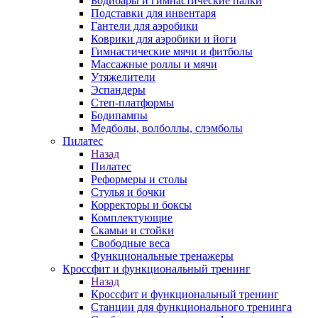
Бодибары и гимнастические палки
Подставки для инвентаря
Гантели для аэробики
Коврики для аэробики и йоги
Гимнастические мячи и фитболы
Массажные роллы и мячи
Утяжелители
Эспандеры
Степ-платформы
Бодипампы
Медболы, волболлы, слэмболы
Пилатес
Назад
Пилатес
Реформеры и столы
Стулья и бочки
Корректоры и боксы
Комплектующие
Скамьи и стойки
Свободные веса
Функциональные тренажеры
Кроссфит и функциональный тренинг
Назад
Кроссфит и функциональный тренинг
Станции для функционального тренинга