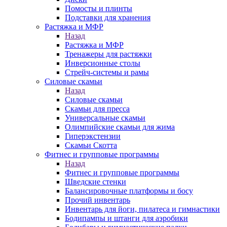
Помосты и плинты
Подставки для хранения
Растяжка и МФР
Назад
Растяжка и МФР
Тренажеры для растяжки
Инверсионные столы
Стрейч-системы и рамы
Силовые скамьи
Назад
Силовые скамьи
Скамьи для пресса
Универсальные скамьи
Олимпийские скамьи для жима
Гиперэкстензии
Скамьи Скотта
Фитнес и групповые программы
Назад
Фитнес и групповые программы
Шведские стенки
Балансировочные платформы и босу
Прочий инвентарь
Инвентарь для йоги, пилатеса и гимнастики
Бодипампы и штанги для аэробики