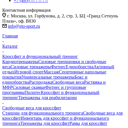
+7 (495) --- - -- - --
Контактная информация
г. Москва, ул. Горбунова, д. 2, стр. 3, БЦ «Гранд Сетнунь
Плаза», оф. В830
info@eto-sport.ru
Главная
-
Каталог
-
Кроссфит и функциональный тренинг
Кардиотренажеры
Силовые тренировки и свободные
веса
Силовые тренажеры
Фитнес
Единоборства
Активный
отдых
Игровой спорт
Массаж
Спортивные напольные
покрытия
Универсальные тренажеры
Бокс и
единоборства
Распродажа
Свободные веса
Растяжка и
МФР
Силовые скамьи
Фитнес и групповые
программы
Пилатес
Кроссфит и функциональный
тренинг
Тренажеры для реабилитации
-
Свободные веса для кроссфит
Станции для функционального тренинга
Свободные веса для
кроссфит
Инвентарь для кроссфит и функционального
тренинга
Тренажеры для кроссфит
Рамы для кроссфит