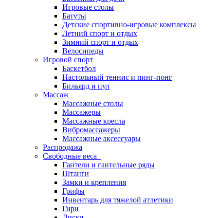
Игровые столы
Батуты
Детские спортивно-игровые комплексы
Летний спорт и отдых
Зимний спорт и отдых
Велосипеды
Игровой спорт
Баскетбол
Настольный теннис и пинг-понг
Бильярд и пул
Массаж
Массажные столы
Массажеры
Массажные кресла
Вибромассажеры
Массажные аксессуары
Распродажа
Свободные веса
Гантели и гантельные ряды
Штанги
Замки и крепления
Грифы
Инвентарь для тяжелой атлетики
Гири
Диски