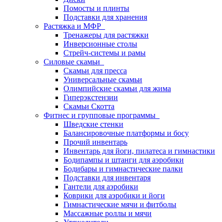
Помосты и плинты
Подставки для хранения
Растяжка и МФР
Тренажеры для растяжки
Инверсионные столы
Стрейч-системы и рамы
Силовые скамьи
Скамьи для пресса
Универсальные скамьи
Олимпийские скамьи для жима
Гиперэкстензии
Скамьи Скотта
Фитнес и групповые программы
Шведские стенки
Балансировочные платформы и босу
Прочий инвентарь
Инвентарь для йоги, пилатеса и гимнастики
Бодипампы и штанги для аэробики
Бодибары и гимнастические палки
Подставки для инвентаря
Гантели для аэробики
Коврики для аэробики и йоги
Гимнастические мячи и фитболы
Массажные роллы и мячи