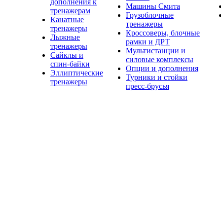
дополнения к
Машины Смита
тренажерам
Грузоблочные
Канатные
тренажеры
тренажеры
Кроссоверы, блочные
Лыжные
рамки и ДРТ
тренажеры
Мультистанции и
Сайклы и
силовые комплексы
спин-байки
Опции и дополнения
Эллиптические
Турники и стойки
тренажеры
пресс-брусья