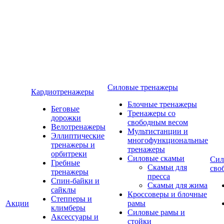
Силовые тренажеры
Кардиотренажеры
Блочные тренажеры
Беговые
Тренажеры со
дорожки
свободным весом
Велотренажеры
Мультистанции и
Эллиптические
многофункциональные
тренажеры и
тренажеры
орбитреки
Силовые скамьи
Сил
Гребные
Скамьи для
сво
тренажеры
пресса
Спин-байки и
Скамьи для жима
сайклы
Кроссоверы и блочные
Степперы и
Акции
рамы
климберы
Силовые рамы и
Аксессуары и
стойки