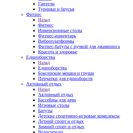
Гантели
Турники и брусья
Фитнес
Назад
Фитнес
Инверсионные столы
Фитнес-инвентарь
Виброплатформы
Фитнес-батуты с ручкой для джампинга
Красота и здоровье
Единоборства
Назад
Единоборства
Боксерские мешки и груши
Перчатки для единоборств
Активный отдых
Назад
Активный отдых
Бассейны для дачи
Игровые столы
Батуты
Детские спортивно-игровые комплексы
Летний спорт и отдых
Зимний спорт и отдых
Велосипеды