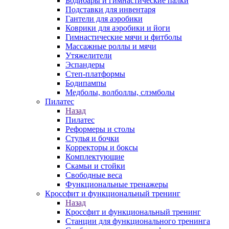
Бодибары и гимнастические палки
Подставки для инвентаря
Гантели для аэробики
Коврики для аэробики и йоги
Гимнастические мячи и фитболы
Массажные роллы и мячи
Утяжелители
Эспандеры
Степ-платформы
Бодипампы
Медболы, волболлы, слэмболы
Пилатес
Назад
Пилатес
Реформеры и столы
Стулья и бочки
Корректоры и боксы
Комплектующие
Скамьи и стойки
Свободные веса
Функциональные тренажеры
Кроссфит и функциональный тренинг
Назад
Кроссфит и функциональный тренинг
Станции для функционального тренинга