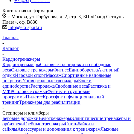
+7 (495) --- - -- - --
Контактная информация
г. Москва, ул. Горбунова, д. 2, стр. 3, БЦ «Гранд Сетнунь
Плаза», оф. В830
info@eto-sport.ru
Главная
-
Каталог
-
Кардиотренажеры
Кардиотренажеры
Силовые тренировки и свободные
веса
Силовые тренажеры
Фитнес
Единоборства
Активный
отдых
Игровой спорт
Массаж
Спортивные напольные
покрытия
Универсальные тренажеры
Бокс и
единоборства
Распродажа
Свободные веса
Растяжка и
МФР
Силовые скамьи
Фитнес и групповые
программы
Пилатес
Кроссфит и функциональный
тренинг
Тренажеры для реабилитации
-
Степперы и климберы
Беговые дорожки
Велотренажеры
Эллиптические тренажеры и
орбитреки
Гребные тренажеры
Спин-байки и
сайклы
Аксессуары и дополнения к тренажерам
Лыжные