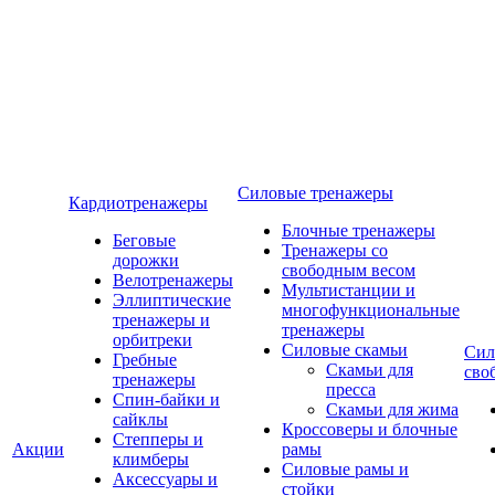
Силовые тренажеры
Кардиотренажеры
Блочные тренажеры
Беговые
Тренажеры со
дорожки
свободным весом
Велотренажеры
Мультистанции и
Эллиптические
многофункциональные
тренажеры и
тренажеры
орбитреки
Силовые скамьи
Сил
Гребные
Скамьи для
сво
тренажеры
пресса
Спин-байки и
Скамьи для жима
сайклы
Кроссоверы и блочные
Степперы и
Акции
рамы
климберы
Силовые рамы и
Аксессуары и
стойки