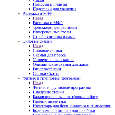
Помосты и плинты
Подставки для хранения
Растяжка и МФР
Назад
Растяжка и МФР
Тренажеры для растяжки
Инверсионные столы
Стрейч-системы и рамы
Силовые скамьи
Назад
Силовые скамьи
Скамьи для пресса
Универсальные скамьи
Олимпийские скамьи для жима
Гиперэкстензии
Скамьи Скотта
Фитнес и групповые программы
Назад
Фитнес и групповые программы
Шведские стенки
Балансировочные платформы и босу
Прочий инвентарь
Инвентарь для йоги, пилатеса и гимнастики
Бодипампы и штанги для аэробики