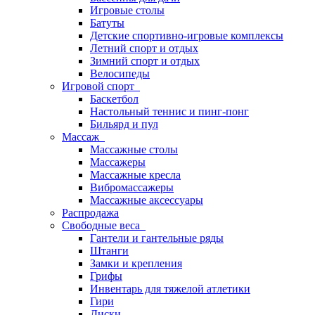
Игровые столы
Батуты
Детские спортивно-игровые комплексы
Летний спорт и отдых
Зимний спорт и отдых
Велосипеды
Игровой спорт
Баскетбол
Настольный теннис и пинг-понг
Бильярд и пул
Массаж
Массажные столы
Массажеры
Массажные кресла
Вибромассажеры
Массажные аксессуары
Распродажа
Свободные веса
Гантели и гантельные ряды
Штанги
Замки и крепления
Грифы
Инвентарь для тяжелой атлетики
Гири
Диски