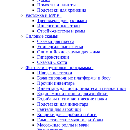
Помосты и плинты
Подставки для хранения
Растяжка и МФР
Тренажеры для растяжки
Инверсионные столы
Стрейч-системы и рамы
Силовые скамьи
Скамьи для пресса
Универсальные скамьи
Олимпийские скамьи для жима
Гиперэкстензии
Скамьи Скотта
Фитнес и групповые программы
Шведские стенки
Балансировочные платформы и босу
Прочий инвентарь
Инвентарь для йоги, пилатеса и гимнастики
Бодипампы и штанги для аэробики
Бодибары и гимнастические палки
Подставки для инвентаря
Гантели для аэробики
Коврики для аэробики и йоги
Гимнастические мячи и фитболы
Массажные роллы и мячи