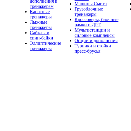
дополнения к
Машины Смита
тренажерам
Грузоблочные
Канатные
тренажеры
тренажеры
Кроссоверы, блочные
Лыжные
рамки и ДРТ
тренажеры
Мультистанции и
Сайклы и
силовые комплексы
спин-байки
Опции и дополнения
Эллиптические
Турники и стойки
тренажеры
пресс-брусья