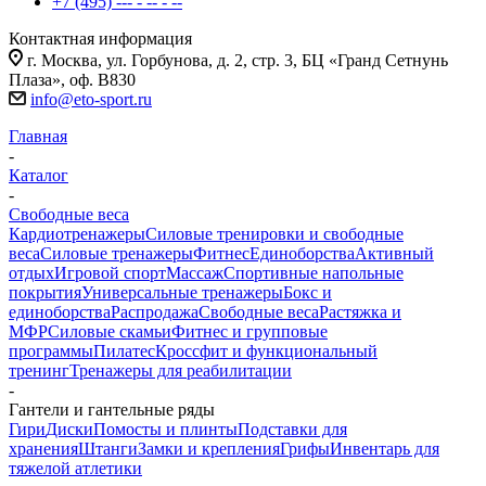
+7 (495) --- - -- - --
Контактная информация
г. Москва, ул. Горбунова, д. 2, стр. 3, БЦ «Гранд Сетнунь
Плаза», оф. В830
info@eto-sport.ru
Главная
-
Каталог
-
Свободные веса
Кардиотренажеры
Силовые тренировки и свободные
веса
Силовые тренажеры
Фитнес
Единоборства
Активный
отдых
Игровой спорт
Массаж
Спортивные напольные
покрытия
Универсальные тренажеры
Бокс и
единоборства
Распродажа
Свободные веса
Растяжка и
МФР
Силовые скамьи
Фитнес и групповые
программы
Пилатес
Кроссфит и функциональный
тренинг
Тренажеры для реабилитации
-
Гантели и гантельные ряды
Гири
Диски
Помосты и плинты
Подставки для
хранения
Штанги
Замки и крепления
Грифы
Инвентарь для
тяжелой атлетики