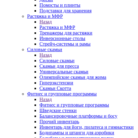
Помосты и плинты
Подставки для хранения
Растяжка и МФР
Назад
Растяжка и МФР
Тренажеры для растяжки
Инверсионные столы
Стрейч-системы и рамы
Силовые скамьи
Назад
Силовые скамьи
Скамьи для пресса
Универсальные скамьи
Олимпийские скамьи для жима
Гиперэкстензии
Скамьи Скотта
Фитнес и групповые программы
Назад
Фитнес и групповые программы
Шведские стенки
Балансировочные платформы и босу
Прочий инвентарь
Инвентарь для йоги, пилатеса и гимнастики
Бодипампы и штанги для аэробики