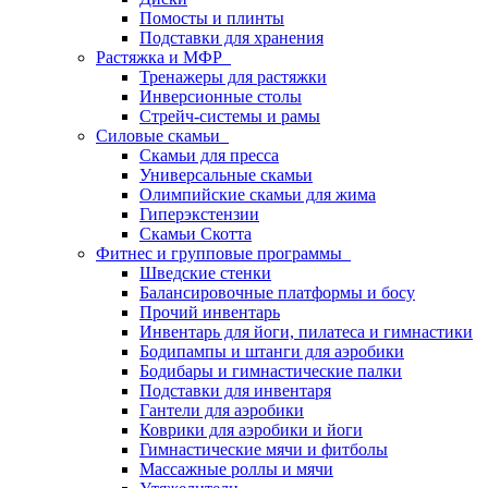
Помосты и плинты
Подставки для хранения
Растяжка и МФР
Тренажеры для растяжки
Инверсионные столы
Стрейч-системы и рамы
Силовые скамьи
Скамьи для пресса
Универсальные скамьи
Олимпийские скамьи для жима
Гиперэкстензии
Скамьи Скотта
Фитнес и групповые программы
Шведские стенки
Балансировочные платформы и босу
Прочий инвентарь
Инвентарь для йоги, пилатеса и гимнастики
Бодипампы и штанги для аэробики
Бодибары и гимнастические палки
Подставки для инвентаря
Гантели для аэробики
Коврики для аэробики и йоги
Гимнастические мячи и фитболы
Массажные роллы и мячи