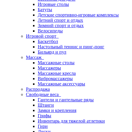
Игровые столы
Батуты
Детские спортивно-игровые комплексы
Летний спорт и отдых
Зимний спорт и отдых
Велосипеды
Игровой спорт
Баскетбол
Настольный теннис и пинг-понг
Бильярд и пул
Массаж
Массажные столы
Массажеры
Массажные кресла
Вибромассажеры
Массажные аксессуары
Распродажа
Свободные веса
Гантели и гантельные ряды
Штанги
Замки и крепления
Грифы
Инвентарь для тяжелой атлетики
Гири
Диски