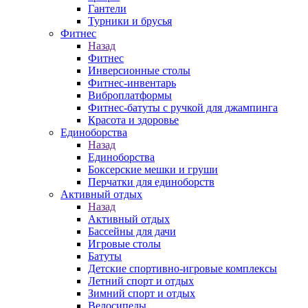
Гантели
Турники и брусья
Фитнес
Назад
Фитнес
Инверсионные столы
Фитнес-инвентарь
Виброплатформы
Фитнес-батуты с ручкой для джампинга
Красота и здоровье
Единоборства
Назад
Единоборства
Боксерские мешки и груши
Перчатки для единоборств
Активный отдых
Назад
Активный отдых
Бассейны для дачи
Игровые столы
Батуты
Детские спортивно-игровые комплексы
Летний спорт и отдых
Зимний спорт и отдых
Велосипеды