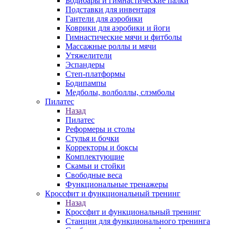
Бодибары и гимнастические палки
Подставки для инвентаря
Гантели для аэробики
Коврики для аэробики и йоги
Гимнастические мячи и фитболы
Массажные роллы и мячи
Утяжелители
Эспандеры
Степ-платформы
Бодипампы
Медболы, волболлы, слэмболы
Пилатес
Назад
Пилатес
Реформеры и столы
Стулья и бочки
Корректоры и боксы
Комплектующие
Скамьи и стойки
Свободные веса
Функциональные тренажеры
Кроссфит и функциональный тренинг
Назад
Кроссфит и функциональный тренинг
Станции для функционального тренинга