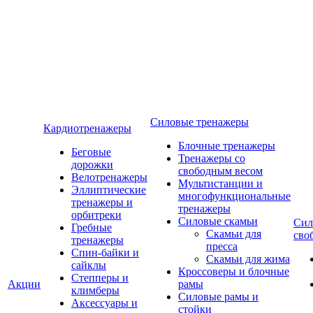
Силовые тренажеры
Кардиотренажеры
Блочные тренажеры
Беговые
Тренажеры со
дорожки
свободным весом
Велотренажеры
Мультистанции и
Эллиптические
многофункциональные
тренажеры и
тренажеры
орбитреки
Силовые скамьи
Сил
Гребные
Скамьи для
сво
тренажеры
пресса
Спин-байки и
Скамьи для жима
сайклы
Кроссоверы и блочные
Степперы и
Акции
рамы
климберы
Силовые рамы и
Аксессуары и
стойки