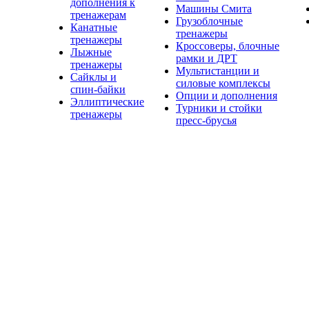
дополнения к
Машины Смита
тренажерам
Грузоблочные
Канатные
тренажеры
тренажеры
Кроссоверы, блочные
Лыжные
рамки и ДРТ
тренажеры
Мультистанции и
Сайклы и
силовые комплексы
спин-байки
Опции и дополнения
Эллиптические
Турники и стойки
тренажеры
пресс-брусья