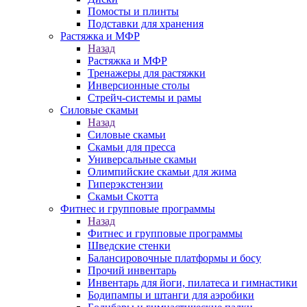
Помосты и плинты
Подставки для хранения
Растяжка и МФР
Назад
Растяжка и МФР
Тренажеры для растяжки
Инверсионные столы
Стрейч-системы и рамы
Силовые скамьи
Назад
Силовые скамьи
Скамьи для пресса
Универсальные скамьи
Олимпийские скамьи для жима
Гиперэкстензии
Скамьи Скотта
Фитнес и групповые программы
Назад
Фитнес и групповые программы
Шведские стенки
Балансировочные платформы и босу
Прочий инвентарь
Инвентарь для йоги, пилатеса и гимнастики
Бодипампы и штанги для аэробики