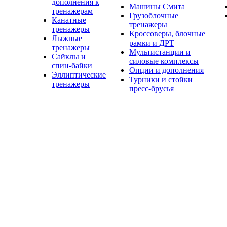
дополнения к
Машины Смита
тренажерам
Грузоблочные
Канатные
тренажеры
тренажеры
Кроссоверы, блочные
Лыжные
рамки и ДРТ
тренажеры
Мультистанции и
Сайклы и
силовые комплексы
спин-байки
Опции и дополнения
Эллиптические
Турники и стойки
тренажеры
пресс-брусья