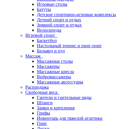
Игровые столы
Батуты
Детские спортивно-игровые комплексы
Летний спорт и отдых
Зимний спорт и отдых
Велосипеды
Игровой спорт
Баскетбол
Настольный теннис и пинг-понг
Бильярд и пул
Массаж
Массажные столы
Массажеры
Массажные кресла
Вибромассажеры
Массажные аксессуары
Распродажа
Свободные веса
Гантели и гантельные ряды
Штанги
Замки и крепления
Грифы
Инвентарь для тяжелой атлетики
Гири
Диски