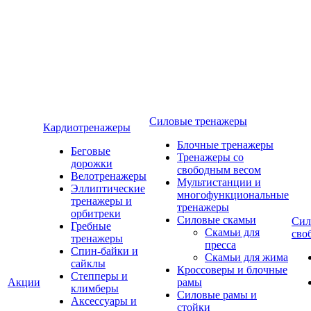
Силовые тренажеры
Кардиотренажеры
Блочные тренажеры
Беговые
Тренажеры со
дорожки
свободным весом
Велотренажеры
Мультистанции и
Эллиптические
многофункциональные
тренажеры и
тренажеры
орбитреки
Силовые скамьи
Сил
Гребные
Скамьи для
сво
тренажеры
пресса
Спин-байки и
Скамьи для жима
сайклы
Кроссоверы и блочные
Степперы и
Акции
рамы
климберы
Силовые рамы и
Аксессуары и
стойки