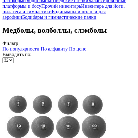
платформы
Бодипампы
Шведские стенки
Балансировочные
платформы и босу
Прочий инвентарь
Инвентарь для йоги,
пилатеса и гимнастики
Бодипампы и штанги для
аэробики
Бодибары и гимнастические палки
Медболы, волболлы, слэмболы
Фильтр
По популярности
По алфавиту
По цене
Выводить по: