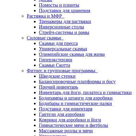
Помосты и плинты
Подставки для хранения
Растяжка и МФР
Тренажеры для растяжки
Инверсионные столы
Стрейч-системы и рамы
Силовые скамьи
Скамьи для пресса
Универсальные скамьи
Олимпийские скамьи для жима
Гиперэкстензии
Скамьи Скотта
Фитнес и групповые программы
Шведские стенки
Балансировочные платформы и босу
Прочий инвентарь
Инвентарь для йоги, пилатеса и гимнастики
Бодипампы и штанги для аэробики
Бодибары и гимнастические палки
Подставки для инвентаря
Гантели для аэробики
Коврики для аэробики и йоги
Гимнастические мячи и фитболы
Массажные роллы и мячи