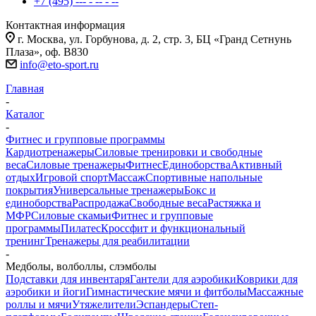
+7 (495) --- - -- - --
Контактная информация
г. Москва, ул. Горбунова, д. 2, стр. 3, БЦ «Гранд Сетнунь
Плаза», оф. В830
info@eto-sport.ru
Главная
-
Каталог
-
Фитнес и групповые программы
Кардиотренажеры
Силовые тренировки и свободные
веса
Силовые тренажеры
Фитнес
Единоборства
Активный
отдых
Игровой спорт
Массаж
Спортивные напольные
покрытия
Универсальные тренажеры
Бокс и
единоборства
Распродажа
Свободные веса
Растяжка и
МФР
Силовые скамьи
Фитнес и групповые
программы
Пилатес
Кроссфит и функциональный
тренинг
Тренажеры для реабилитации
-
Медболы, волболлы, слэмболы
Подставки для инвентаря
Гантели для аэробики
Коврики для
аэробики и йоги
Гимнастические мячи и фитболы
Массажные
роллы и мячи
Утяжелители
Эспандеры
Степ-