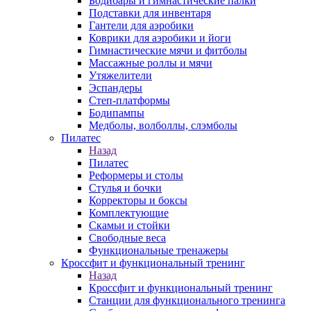
Бодибары и гимнастические палки
Подставки для инвентаря
Гантели для аэробики
Коврики для аэробики и йоги
Гимнастические мячи и фитболы
Массажные роллы и мячи
Утяжелители
Эспандеры
Степ-платформы
Бодипампы
Медболы, волболлы, слэмболы
Пилатес
Назад
Пилатес
Реформеры и столы
Стулья и бочки
Корректоры и боксы
Комплектующие
Скамьи и стойки
Свободные веса
Функциональные тренажеры
Кроссфит и функциональный тренинг
Назад
Кроссфит и функциональный тренинг
Станции для функционального тренинга