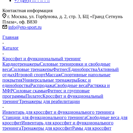
+7 (495) --- - -- - --
Контактная информация
г. Москва, ул. Горбунова, д. 2, стр. 3, БЦ «Гранд Сетнунь
Плаза», оф. В830
info@eto-sport.ru
Главная
-
Каталог
-
Кроссфит и функциональный тренинг
Кардиотренажеры
Силовые тренировки и свободные
веса
Силовые тренажеры
Фитнес
Единоборства
Активный
отдых
Игровой спорт
Массаж
Спортивные напольные
покрытия
Универсальные тренажеры
Бокс и
единоборства
Распродажа
Свободные веса
Растяжка и
МФР
Силовые скамьи
Фитнес и групповые
программы
Пилатес
Кроссфит и функциональный
тренинг
Тренажеры для реабилитации
-
Инвентарь для кроссфит и функционального тренинга
Станции для функционального тренинга
Свободные веса для
кроссфит
Инвентарь для кроссфит и функционального
тренинга
Тренажеры для кроссфит
Рамы для кроссфит