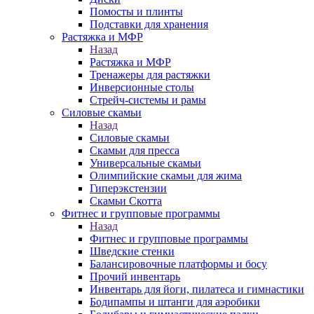
Помосты и плинты
Подставки для хранения
Растяжка и МФР
Назад
Растяжка и МФР
Тренажеры для растяжки
Инверсионные столы
Стрейч-системы и рамы
Силовые скамьи
Назад
Силовые скамьи
Скамьи для пресса
Универсальные скамьи
Олимпийские скамьи для жима
Гиперэкстензии
Скамьи Скотта
Фитнес и групповые программы
Назад
Фитнес и групповые программы
Шведские стенки
Балансировочные платформы и босу
Прочий инвентарь
Инвентарь для йоги, пилатеса и гимнастики
Бодипампы и штанги для аэробики