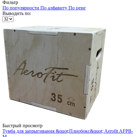
Фильтр
По популярности
По алфавиту
По цене
Выводить по:
Быстрый просмотр
Тумба для запрыгивания &quot;Плиобокс&quot; Aerofit AFPB-
M