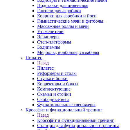
Бодибары и гимнастические палки
Подставки для инвентаря
Гантели для аэробики
Коврики для аэробики и йоги
Гимнастические мячи и фитболы
Массажные роллы и мячи
Утяжелители
Эспандеры
Степ-платформы
Бодипампы
Медболы, волболлы, слэмболы
Пилатес
Назад
Пилатес
Реформеры и столы
Стулья и бочки
Корректоры и боксы
Комплектующие
Скамьи и стойки
Свободные веса
Функциональные тренажеры
Кроссфит и функциональный тренинг
Назад
Кроссфит и функциональный тренинг
Станции для функционального тренинга