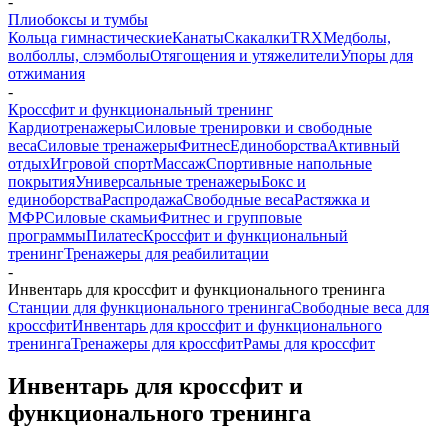
-
Плиобоксы и тумбы
Кольца гимнастические
Канаты
Скакалки
TRX
Медболы,
волболлы, слэмболы
Отягощения и утяжелители
Упоры для
отжимания
-
Кроссфит и функциональный тренинг
Кардиотренажеры
Силовые тренировки и свободные
веса
Силовые тренажеры
Фитнес
Единоборства
Активный
отдых
Игровой спорт
Массаж
Спортивные напольные
покрытия
Универсальные тренажеры
Бокс и
единоборства
Распродажа
Свободные веса
Растяжка и
МФР
Силовые скамьи
Фитнес и групповые
программы
Пилатес
Кроссфит и функциональный
тренинг
Тренажеры для реабилитации
-
Инвентарь для кроссфит и функционального тренинга
Станции для функционального тренинга
Свободные веса для
кроссфит
Инвентарь для кроссфит и функционального
тренинга
Тренажеры для кроссфит
Рамы для кроссфит
Инвентарь для кроссфит и
функционального тренинга