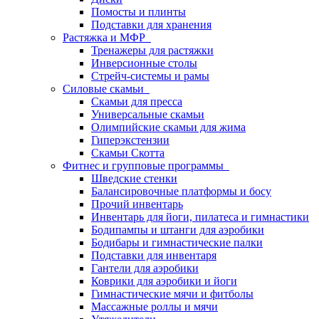
Помосты и плинты
Подставки для хранения
Растяжка и МФР
Тренажеры для растяжки
Инверсионные столы
Стрейч-системы и рамы
Силовые скамьи
Скамьи для пресса
Универсальные скамьи
Олимпийские скамьи для жима
Гиперэкстензии
Скамьи Скотта
Фитнес и групповые программы
Шведские стенки
Балансировочные платформы и босу
Прочий инвентарь
Инвентарь для йоги, пилатеса и гимнастики
Бодипампы и штанги для аэробики
Бодибары и гимнастические палки
Подставки для инвентаря
Гантели для аэробики
Коврики для аэробики и йоги
Гимнастические мячи и фитболы
Массажные роллы и мячи