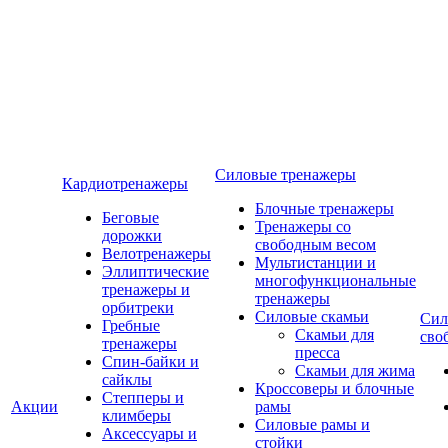
Силовые тренажеры
Кардиотренажеры
Блочные тренажеры
Беговые
Тренажеры со
дорожки
свободным весом
Велотренажеры
Мультистанции и
Эллиптические
многофункциональные
тренажеры и
тренажеры
орбитреки
Силовые скамьи
Сил
Гребные
Скамьи для
сво
тренажеры
пресса
Спин-байки и
Скамьи для жима
сайклы
Кроссоверы и блочные
Степперы и
Акции
рамы
климберы
Силовые рамы и
Аксессуары и
стойки