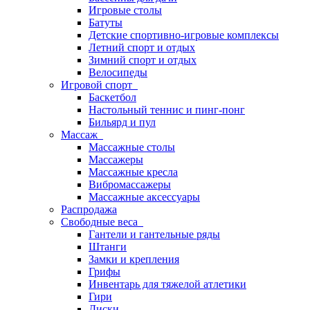
Игровые столы
Батуты
Детские спортивно-игровые комплексы
Летний спорт и отдых
Зимний спорт и отдых
Велосипеды
Игровой спорт
Баскетбол
Настольный теннис и пинг-понг
Бильярд и пул
Массаж
Массажные столы
Массажеры
Массажные кресла
Вибромассажеры
Массажные аксессуары
Распродажа
Свободные веса
Гантели и гантельные ряды
Штанги
Замки и крепления
Грифы
Инвентарь для тяжелой атлетики
Гири
Диски