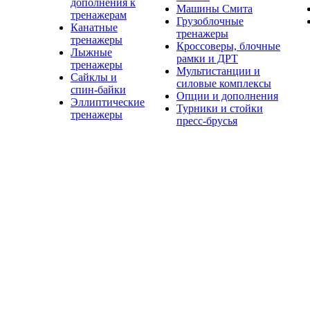
дополнения к
Машины Смита
тренажерам
Грузоблочные
Канатные
тренажеры
тренажеры
Кроссоверы, блочные
Лыжные
рамки и ДРТ
тренажеры
Мультистанции и
Сайклы и
силовые комплексы
спин-байки
Опции и дополнения
Эллиптические
Турники и стойки
тренажеры
пресс-брусья