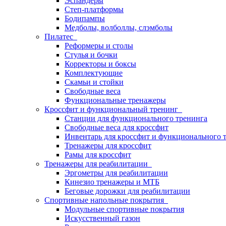
Эспандеры
Степ-платформы
Бодипампы
Медболы, волболлы, слэмболы
Пилатес
Реформеры и столы
Стулья и бочки
Корректоры и боксы
Комплектующие
Скамьи и стойки
Свободные веса
Функциональные тренажеры
Кроссфит и функциональный тренинг
Станции для функционального тренинга
Свободные веса для кроссфит
Инвентарь для кроссфит и функционального 
Тренажеры для кроссфит
Рамы для кроссфит
Тренажеры для реабилитации
Эргометры для реабилитации
Кинезио тренажеры и МТБ
Беговые дорожки для реабилитации
Спортивные напольные покрытия
Модульные спортивные покрытия
Искусственный газон