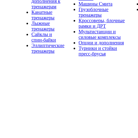
дополнения к
Машины Смита
тренажерам
Грузоблочные
Канатные
тренажеры
тренажеры
Кроссоверы, блочные
Лыжные
рамки и ДРТ
тренажеры
Мультистанции и
Сайклы и
силовые комплексы
спин-байки
Опции и дополнения
Эллиптические
Турники и стойки
тренажеры
пресс-брусья