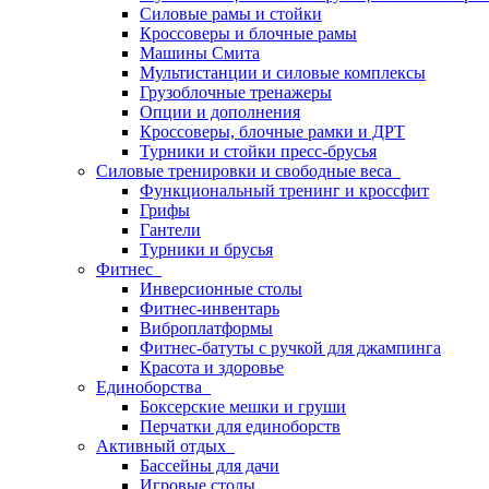
Силовые рамы и стойки
Кроссоверы и блочные рамы
Машины Смита
Мультистанции и силовые комплексы
Грузоблочные тренажеры
Опции и дополнения
Кроссоверы, блочные рамки и ДРТ
Турники и стойки пресс-брусья
Силовые тренировки и свободные веса
Функциональный тренинг и кроссфит
Грифы
Гантели
Турники и брусья
Фитнес
Инверсионные столы
Фитнес-инвентарь
Виброплатформы
Фитнес-батуты с ручкой для джампинга
Красота и здоровье
Единоборства
Боксерские мешки и груши
Перчатки для единоборств
Активный отдых
Бассейны для дачи
Игровые столы