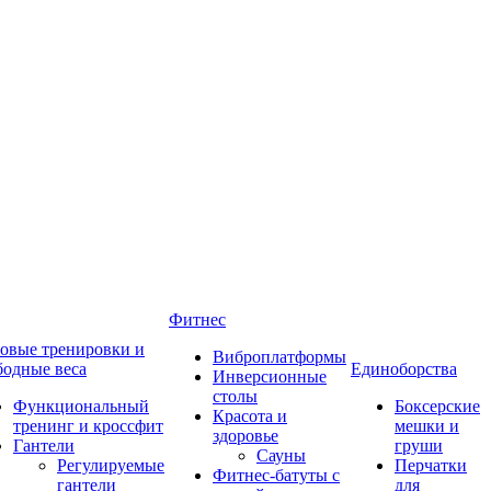
Фитнес
овые тренировки и
Виброплатформы
бодные веса
Единоборства
Инверсионные
столы
Функциональный
Боксерские
Красота и
тренинг и кроссфит
мешки и
здоровье
Гантели
груши
Сауны
Регулируемые
Перчатки
Фитнес-батуты с
гантели
для