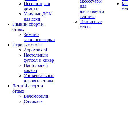
аксессуары
Песочницы и
Ма
для
домики
ст
настольного
Уличные ДСК
тенниса
для дачи
Теннисные
Зимний спорт и
столы
отдых
Зимние
заливные горки
Игровые столы
Аэрохоккей
Настольный
футбол и кикер
Настольный
хоккей
Универсальные
игровые столы
Летний спорт и
отдых
Веломобили
Самокаты