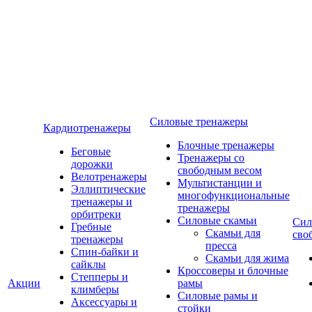
Силовые тренажеры
Кардиотренажеры
Блочные тренажеры
Беговые
Тренажеры со
дорожки
свободным весом
Велотренажеры
Мультистанции и
Эллиптические
многофункциональные
тренажеры и
тренажеры
орбитреки
Силовые скамьи
Сил
Гребные
Скамьи для
сво
тренажеры
пресса
Спин-байки и
Скамьи для жима
сайклы
Кроссоверы и блочные
Степперы и
Акции
рамы
климберы
Силовые рамы и
Аксессуары и
стойки