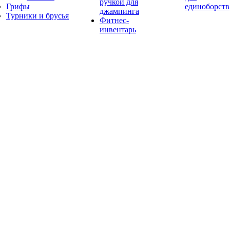
ручкой для
Грифы
единоборств
джампинга
Турники и брусья
Фитнес-
инвентарь