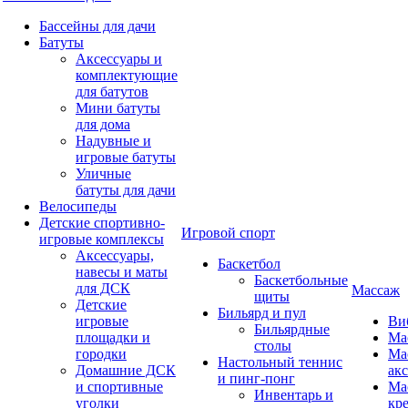
Бассейны для дачи
Батуты
Аксессуары и
комплектующие
для батутов
Мини батуты
для дома
Надувные и
игровые батуты
Уличные
батуты для дачи
Велосипеды
Детские спортивно-
Игровой спорт
игровые комплексы
Аксессуары,
Баскетбол
навесы и маты
Баскетбольные
для ДСК
Массаж
щиты
Детские
Бильярд и пул
игровые
Ви
Бильярдные
площадки и
Ма
столы
городки
Ма
Настольный теннис
Домашние ДСК
ак
и пинг-понг
и спортивные
Ма
Инвентарь и
уголки
кр