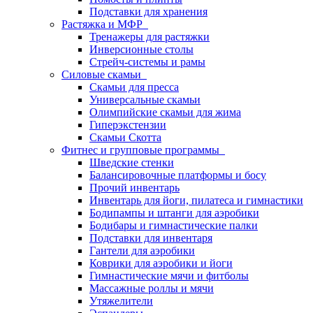
Подставки для хранения
Растяжка и МФР
Тренажеры для растяжки
Инверсионные столы
Стрейч-системы и рамы
Силовые скамьи
Скамьи для пресса
Универсальные скамьи
Олимпийские скамьи для жима
Гиперэкстензии
Скамьи Скотта
Фитнес и групповые программы
Шведские стенки
Балансировочные платформы и босу
Прочий инвентарь
Инвентарь для йоги, пилатеса и гимнастики
Бодипампы и штанги для аэробики
Бодибары и гимнастические палки
Подставки для инвентаря
Гантели для аэробики
Коврики для аэробики и йоги
Гимнастические мячи и фитболы
Массажные роллы и мячи
Утяжелители