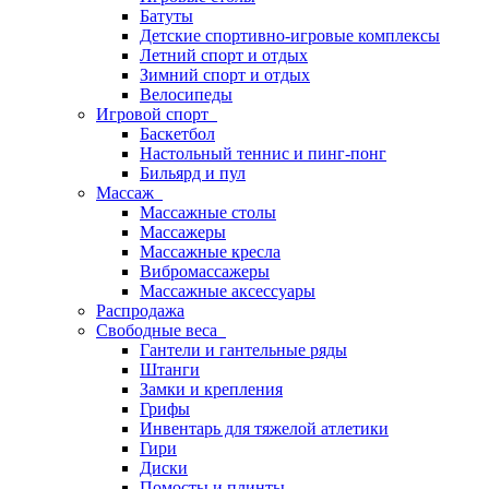
Батуты
Детские спортивно-игровые комплексы
Летний спорт и отдых
Зимний спорт и отдых
Велосипеды
Игровой спорт
Баскетбол
Настольный теннис и пинг-понг
Бильярд и пул
Массаж
Массажные столы
Массажеры
Массажные кресла
Вибромассажеры
Массажные аксессуары
Распродажа
Свободные веса
Гантели и гантельные ряды
Штанги
Замки и крепления
Грифы
Инвентарь для тяжелой атлетики
Гири
Диски
Помосты и плинты