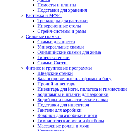
Помосты и плинты
Подставки для хранения
Растяжка и МФР
Тренажеры для растяжки
Инверсионные столы
Стрейч-системы и рамы
Силовые скамьи
Скамьи для пресса
Универсальные скамьи
Олимпийские скамьи для жима
Гиперэкстензии
Скамьи Скотта
Фитнес и групповые программы
Шведские стенки
Балансировочные платформы и босу
Прочий инвентарь
Инвентарь для йоги, пилатеса и гимнастики
Бодипампы и штанги для аэробики
Бодибары и гимнастические палки
Подставки для инвентаря
Гантели для аэробики
Коврики для аэробики и йоги
Гимнастические мячи и фитболы
Массажные роллы и мячи