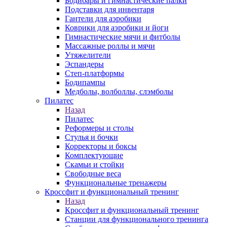
Бодибары и гимнастические палки
Подставки для инвентаря
Гантели для аэробики
Коврики для аэробики и йоги
Гимнастические мячи и фитболы
Массажные роллы и мячи
Утяжелители
Эспандеры
Степ-платформы
Бодипампы
Медболы, волболлы, слэмболы
Пилатес
Назад
Пилатес
Реформеры и столы
Стулья и бочки
Корректоры и боксы
Комплектующие
Скамьи и стойки
Свободные веса
Функциональные тренажеры
Кроссфит и функциональный тренинг
Назад
Кроссфит и функциональный тренинг
Станции для функционального тренинга