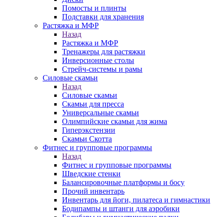
Помосты и плинты
Подставки для хранения
Растяжка и МФР
Назад
Растяжка и МФР
Тренажеры для растяжки
Инверсионные столы
Стрейч-системы и рамы
Силовые скамьи
Назад
Силовые скамьи
Скамьи для пресса
Универсальные скамьи
Олимпийские скамьи для жима
Гиперэкстензии
Скамьи Скотта
Фитнес и групповые программы
Назад
Фитнес и групповые программы
Шведские стенки
Балансировочные платформы и босу
Прочий инвентарь
Инвентарь для йоги, пилатеса и гимнастики
Бодипампы и штанги для аэробики