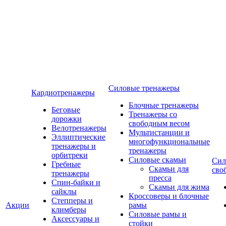
Силовые тренажеры
Кардиотренажеры
Блочные тренажеры
Беговые
Тренажеры со
дорожки
свободным весом
Велотренажеры
Мультистанции и
Эллиптические
многофункциональные
тренажеры и
тренажеры
орбитреки
Силовые скамьи
Сил
Гребные
Скамьи для
сво
тренажеры
пресса
Спин-байки и
Скамьи для жима
сайклы
Кроссоверы и блочные
Степперы и
Акции
рамы
климберы
Силовые рамы и
Аксессуары и
стойки