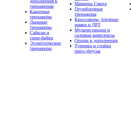
дополнения к
Машины Смита
тренажерам
Грузоблочные
Канатные
тренажеры
тренажеры
Кроссоверы, блочные
Лыжные
рамки и ДРТ
тренажеры
Мультистанции и
Сайклы и
силовые комплексы
спин-байки
Опции и дополнения
Эллиптические
Турники и стойки
тренажеры
пресс-брусья