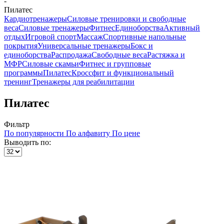
-
Пилатес
Кардиотренажеры
Силовые тренировки и свободные
веса
Силовые тренажеры
Фитнес
Единоборства
Активный
отдых
Игровой спорт
Массаж
Спортивные напольные
покрытия
Универсальные тренажеры
Бокс и
единоборства
Распродажа
Свободные веса
Растяжка и
МФР
Силовые скамьи
Фитнес и групповые
программы
Пилатес
Кроссфит и функциональный
тренинг
Тренажеры для реабилитации
Пилатес
Фильтр
По популярности
По алфавиту
По цене
Выводить по: