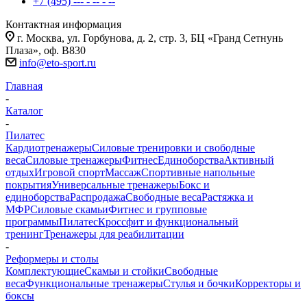
+7 (495) --- - -- - --
Контактная информация
г. Москва, ул. Горбунова, д. 2, стр. 3, БЦ «Гранд Сетнунь
Плаза», оф. В830
info@eto-sport.ru
Главная
-
Каталог
-
Пилатес
Кардиотренажеры
Силовые тренировки и свободные
веса
Силовые тренажеры
Фитнес
Единоборства
Активный
отдых
Игровой спорт
Массаж
Спортивные напольные
покрытия
Универсальные тренажеры
Бокс и
единоборства
Распродажа
Свободные веса
Растяжка и
МФР
Силовые скамьи
Фитнес и групповые
программы
Пилатес
Кроссфит и функциональный
тренинг
Тренажеры для реабилитации
-
Реформеры и столы
Комплектующие
Скамьи и стойки
Свободные
веса
Функциональные тренажеры
Стулья и бочки
Корректоры и
боксы