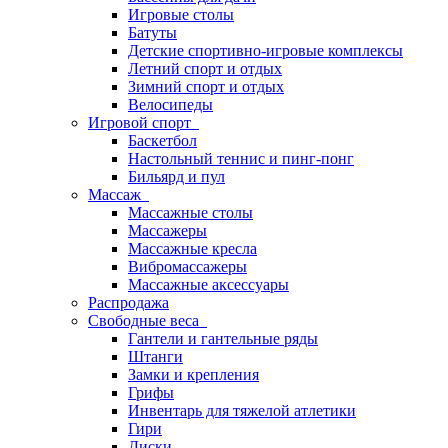
Игровые столы
Батуты
Детские спортивно-игровые комплексы
Летний спорт и отдых
Зимний спорт и отдых
Велосипеды
Игровой спорт
Баскетбол
Настольный теннис и пинг-понг
Бильярд и пул
Массаж
Массажные столы
Массажеры
Массажные кресла
Вибромассажеры
Массажные аксессуары
Распродажа
Свободные веса
Гантели и гантельные ряды
Штанги
Замки и крепления
Грифы
Инвентарь для тяжелой атлетики
Гири
Диски