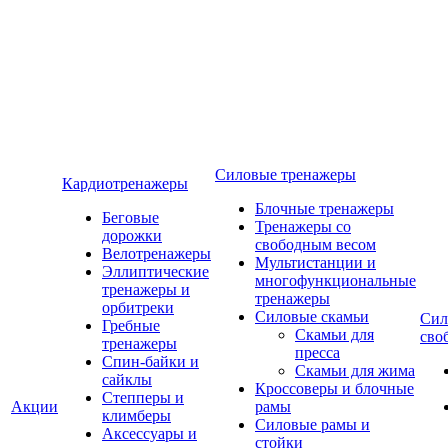
Силовые тренажеры
Кардиотренажеры
Блочные тренажеры
Беговые
Тренажеры со
дорожки
свободным весом
Велотренажеры
Мультистанции и
Эллиптические
многофункциональные
тренажеры и
тренажеры
орбитреки
Силовые скамьи
Сил
Гребные
Скамьи для
сво
тренажеры
пресса
Спин-байки и
Скамьи для жима
сайклы
Кроссоверы и блочные
Степперы и
Акции
рамы
климберы
Силовые рамы и
Аксессуары и
стойки