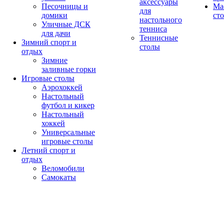
аксессуары
Песочницы и
Ма
для
домики
ст
настольного
Уличные ДСК
тенниса
для дачи
Теннисные
Зимний спорт и
столы
отдых
Зимние
заливные горки
Игровые столы
Аэрохоккей
Настольный
футбол и кикер
Настольный
хоккей
Универсальные
игровые столы
Летний спорт и
отдых
Веломобили
Самокаты