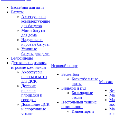
Бассейны для дачи
Батуты
Аксессуары и
комплектующие
для батутов
Мини батуты
для дома
Надувные и
игровые батуты
Уличные
батуты для дачи
Велосипеды
Детские спортивно-
Игровой спорт
игровые комплексы
Аксессуары,
Баскетбол
навесы и маты
Баскетбольные
для ДСК
Массаж
щиты
Детские
Бильярд и пул
игровые
Ви
Бильярдные
площадки и
Ма
столы
городки
Ма
Настольный теннис
Домашние ДСК
ак
и пинг-понг
и спортивные
Ма
Инвентарь и
уголки
кр