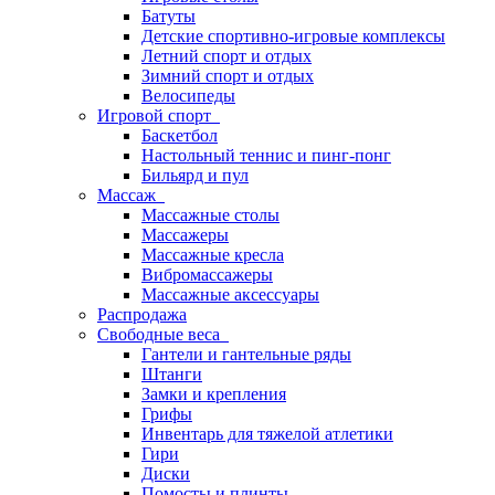
Батуты
Детские спортивно-игровые комплексы
Летний спорт и отдых
Зимний спорт и отдых
Велосипеды
Игровой спорт
Баскетбол
Настольный теннис и пинг-понг
Бильярд и пул
Массаж
Массажные столы
Массажеры
Массажные кресла
Вибромассажеры
Массажные аксессуары
Распродажа
Свободные веса
Гантели и гантельные ряды
Штанги
Замки и крепления
Грифы
Инвентарь для тяжелой атлетики
Гири
Диски
Помосты и плинты