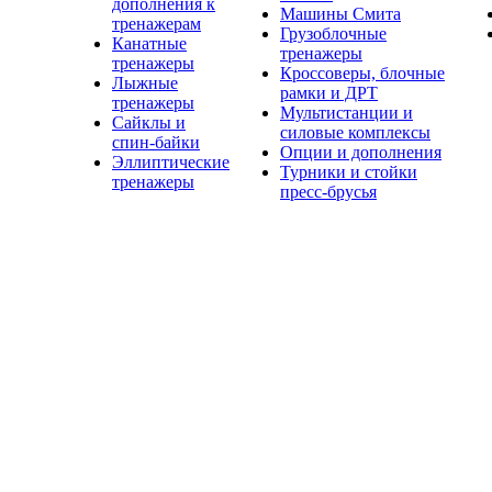
дополнения к
Машины Смита
тренажерам
Грузоблочные
Канатные
тренажеры
тренажеры
Кроссоверы, блочные
Лыжные
рамки и ДРТ
тренажеры
Мультистанции и
Сайклы и
силовые комплексы
спин-байки
Опции и дополнения
Эллиптические
Турники и стойки
тренажеры
пресс-брусья