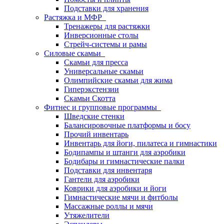
Подставки для хранения
Растяжка и МФР
Тренажеры для растяжки
Инверсионные столы
Стрейч-системы и рамы
Силовые скамьи
Скамьи для пресса
Универсальные скамьи
Олимпийские скамьи для жима
Гиперэкстензии
Скамьи Скотта
Фитнес и групповые программы
Шведские стенки
Балансировочные платформы и босу
Прочий инвентарь
Инвентарь для йоги, пилатеса и гимнастики
Бодипампы и штанги для аэробики
Бодибары и гимнастические палки
Подставки для инвентаря
Гантели для аэробики
Коврики для аэробики и йоги
Гимнастические мячи и фитболы
Массажные роллы и мячи
Утяжелители