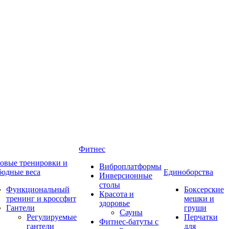
Фитнес
овые тренировки и
Виброплатформы
бодные веса
Единоборства
Инверсионные
столы
Функциональный
Боксерские
Красота и
тренинг и кроссфит
мешки и
здоровье
Гантели
груши
Сауны
Регулируемые
Перчатки
Фитнес-батуты с
гантели
для