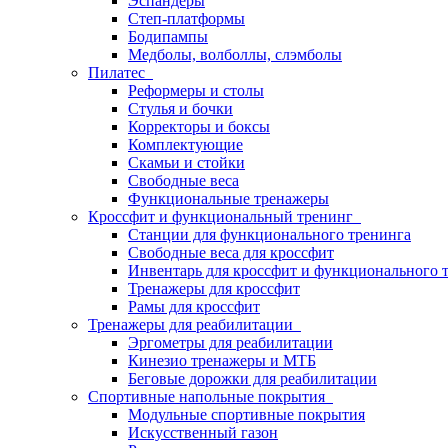
Эспандеры
Степ-платформы
Бодипампы
Медболы, волболлы, слэмболы
Пилатес
Реформеры и столы
Стулья и бочки
Корректоры и боксы
Комплектующие
Скамьи и стойки
Свободные веса
Функциональные тренажеры
Кроссфит и функциональный тренинг
Станции для функционального тренинга
Свободные веса для кроссфит
Инвентарь для кроссфит и функционального 
Тренажеры для кроссфит
Рамы для кроссфит
Тренажеры для реабилитации
Эргометры для реабилитации
Кинезио тренажеры и МТБ
Беговые дорожки для реабилитации
Спортивные напольные покрытия
Модульные спортивные покрытия
Искусственный газон