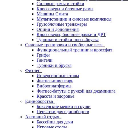
Силовые рамы и стойки
Кроссоверы и блочные рамы
Машины Смита
Мультистанции и силовые комплексы
Грузоблочные тренажеры
Опции и дополнения
Кроссоверы, блочные рамки и ДРТ
Турники и стойки пресс-брусья
Силовые тренировки и свободные веса
Функциональный тренинг и кроссфит
Грифы
Гантели
Турники и брусья
Фитнес
Инверсионные столы
Фитнес-инвентарь
Виброплатформы
Фитнес-батуты с ручкой для джампинга
Красота и здоровье
Единоборства
Боксерские мешки и груши
Перчатки для единоборств
Активный отдых
Бассейны для дачи
Игровые столы