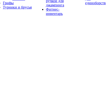
ручкой для
Грифы
единоборств
джампинга
Турники и брусья
Фитнес-
инвентарь