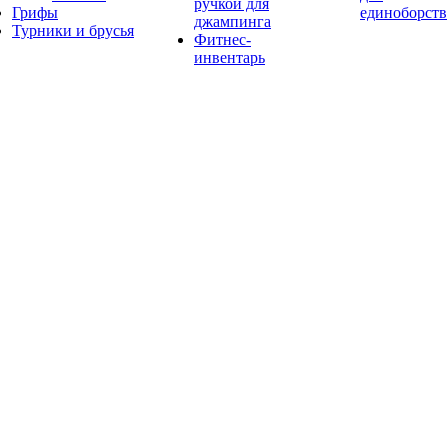
ручкой для
Грифы
единоборств
джампинга
Турники и брусья
Фитнес-
инвентарь