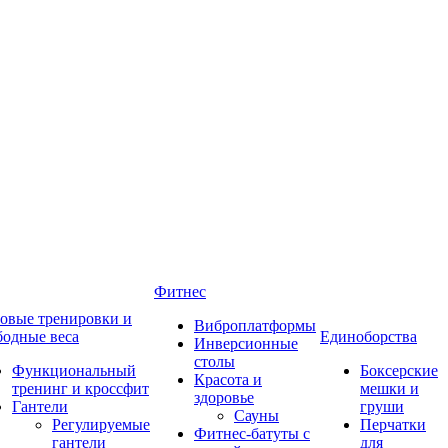
Фитнес
овые тренировки и
Виброплатформы
бодные веса
Единоборства
Инверсионные
столы
Функциональный
Боксерские
Красота и
тренинг и кроссфит
мешки и
здоровье
Гантели
груши
Сауны
Регулируемые
Перчатки
Фитнес-батуты с
гантели
для