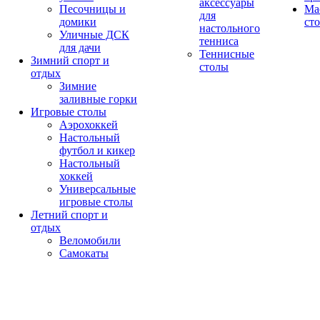
аксессуары
Песочницы и
Ма
для
домики
ст
настольного
Уличные ДСК
тенниса
для дачи
Теннисные
Зимний спорт и
столы
отдых
Зимние
заливные горки
Игровые столы
Аэрохоккей
Настольный
футбол и кикер
Настольный
хоккей
Универсальные
игровые столы
Летний спорт и
отдых
Веломобили
Самокаты