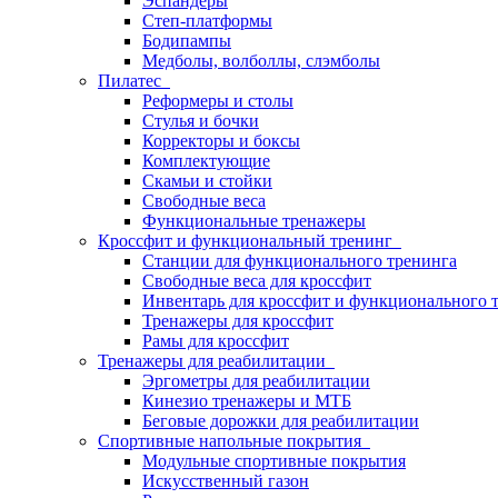
Эспандеры
Степ-платформы
Бодипампы
Медболы, волболлы, слэмболы
Пилатес
Реформеры и столы
Стулья и бочки
Корректоры и боксы
Комплектующие
Скамьи и стойки
Свободные веса
Функциональные тренажеры
Кроссфит и функциональный тренинг
Станции для функционального тренинга
Свободные веса для кроссфит
Инвентарь для кроссфит и функционального 
Тренажеры для кроссфит
Рамы для кроссфит
Тренажеры для реабилитации
Эргометры для реабилитации
Кинезио тренажеры и МТБ
Беговые дорожки для реабилитации
Спортивные напольные покрытия
Модульные спортивные покрытия
Искусственный газон