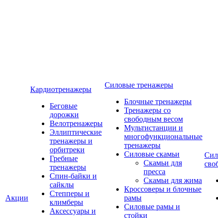
Силовые тренажеры
Кардиотренажеры
Блочные тренажеры
Беговые
Тренажеры со
дорожки
свободным весом
Велотренажеры
Мультистанции и
Эллиптические
многофункциональные
тренажеры и
тренажеры
орбитреки
Силовые скамьи
Сил
Гребные
Скамьи для
сво
тренажеры
пресса
Спин-байки и
Скамьи для жима
сайклы
Кроссоверы и блочные
Степперы и
Акции
рамы
климберы
Силовые рамы и
Аксессуары и
стойки