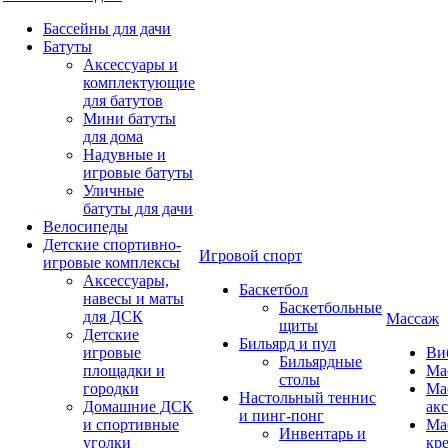
Бассейны для дачи
Батуты
Аксессуары и
комплектующие
для батутов
Мини батуты
для дома
Надувные и
игровые батуты
Уличные
батуты для дачи
Велосипеды
Детские спортивно-
Игровой спорт
игровые комплексы
Аксессуары,
Баскетбол
навесы и маты
Баскетбольные
для ДСК
Массаж
щиты
Детские
Бильярд и пул
игровые
Ви
Бильярдные
площадки и
Ма
столы
городки
Ма
Настольный теннис
Домашние ДСК
ак
и пинг-понг
и спортивные
Ма
Инвентарь и
уголки
кр