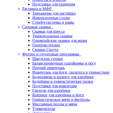
Подставки для хранения
Растяжка и МФР
Тренажеры для растяжки
Инверсионные столы
Стрейч-системы и рамы
Силовые скамьи
Скамьи для пресса
Универсальные скамьи
Олимпийские скамьи для жима
Гиперэкстензии
Скамьи Скотта
Фитнес и групповые программы
Шведские стенки
Балансировочные платформы и босу
Прочий инвентарь
Инвентарь для йоги, пилатеса и гимнастики
Бодипампы и штанги для аэробики
Бодибары и гимнастические палки
Подставки для инвентаря
Гантели для аэробики
Коврики для аэробики и йоги
Гимнастические мячи и фитболы
Массажные роллы и мячи
Утяжелители