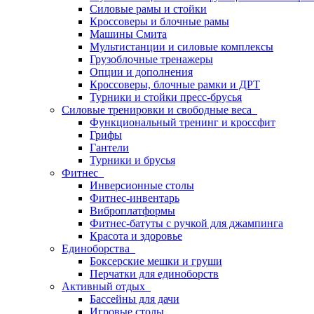
Силовые рамы и стойки
Кроссоверы и блочные рамы
Машины Смита
Мультистанции и силовые комплексы
Грузоблочные тренажеры
Опции и дополнения
Кроссоверы, блочные рамки и ДРТ
Турники и стойки пресс-брусья
Силовые тренировки и свободные веса
Функциональный тренинг и кроссфит
Грифы
Гантели
Турники и брусья
Фитнес
Инверсионные столы
Фитнес-инвентарь
Виброплатформы
Фитнес-батуты с ручкой для джампинга
Красота и здоровье
Единоборства
Боксерские мешки и груши
Перчатки для единоборств
Активный отдых
Бассейны для дачи
Игровые столы