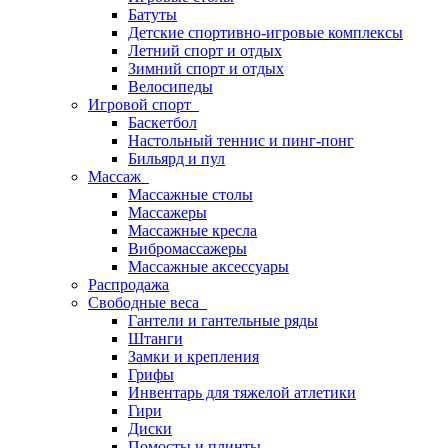
Батуты
Детские спортивно-игровые комплексы
Летний спорт и отдых
Зимний спорт и отдых
Велосипеды
Игровой спорт
Баскетбол
Настольный теннис и пинг-понг
Бильярд и пул
Массаж
Массажные столы
Массажеры
Массажные кресла
Вибромассажеры
Массажные аксессуары
Распродажа
Свободные веса
Гантели и гантельные ряды
Штанги
Замки и крепления
Грифы
Инвентарь для тяжелой атлетики
Гири
Диски
Помосты и плинты