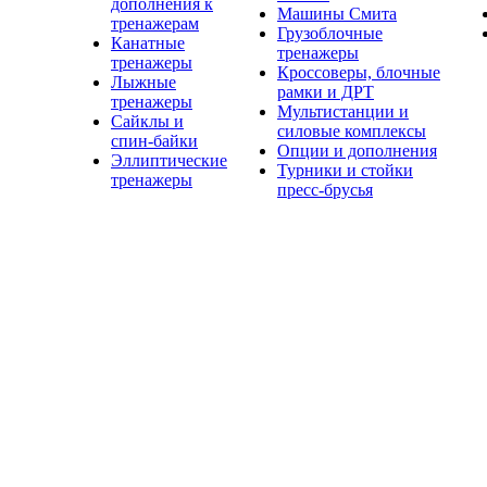
дополнения к
Машины Смита
тренажерам
Грузоблочные
Канатные
тренажеры
тренажеры
Кроссоверы, блочные
Лыжные
рамки и ДРТ
тренажеры
Мультистанции и
Сайклы и
силовые комплексы
спин-байки
Опции и дополнения
Эллиптические
Турники и стойки
тренажеры
пресс-брусья