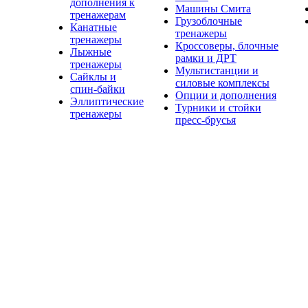
дополнения к
Машины Смита
тренажерам
Грузоблочные
Канатные
тренажеры
тренажеры
Кроссоверы, блочные
Лыжные
рамки и ДРТ
тренажеры
Мультистанции и
Сайклы и
силовые комплексы
спин-байки
Опции и дополнения
Эллиптические
Турники и стойки
тренажеры
пресс-брусья