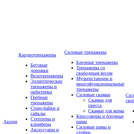
Силовые тренажеры
Кардиотренажеры
Блочные тренажеры
Беговые
Тренажеры со
дорожки
свободным весом
Велотренажеры
Мультистанции и
Эллиптические
многофункциональные
тренажеры и
тренажеры
орбитреки
Силовые скамьи
Сил
Гребные
Скамьи для
сво
тренажеры
пресса
Спин-байки и
Скамьи для жима
сайклы
Кроссоверы и блочные
Степперы и
Акции
рамы
климберы
Силовые рамы и
Аксессуары и
стойки