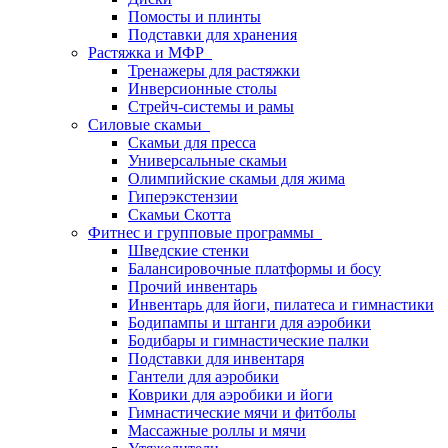
Помосты и плинты
Подставки для хранения
Растяжка и МФР
Тренажеры для растяжки
Инверсионные столы
Стрейч-системы и рамы
Силовые скамьи
Скамьи для пресса
Универсальные скамьи
Олимпийские скамьи для жима
Гиперэкстензии
Скамьи Скотта
Фитнес и групповые программы
Шведские стенки
Балансировочные платформы и босу
Прочий инвентарь
Инвентарь для йоги, пилатеса и гимнастики
Бодипампы и штанги для аэробики
Бодибары и гимнастические палки
Подставки для инвентаря
Гантели для аэробики
Коврики для аэробики и йоги
Гимнастические мячи и фитболы
Массажные роллы и мячи