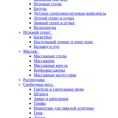
Игровые столы
Батуты
Детские спортивно-игровые комплексы
Летний спорт и отдых
Зимний спорт и отдых
Велосипеды
Игровой спорт
Баскетбол
Настольный теннис и пинг-понг
Бильярд и пул
Массаж
Массажные столы
Массажеры
Массажные кресла
Вибромассажеры
Массажные аксессуары
Распродажа
Свободные веса
Гантели и гантельные ряды
Штанги
Замки и крепления
Грифы
Инвентарь для тяжелой атлетики
Гири
Диски