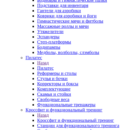
Бодибары и гимнастические палки
Подставки для инвентаря
Гантели для аэробики
Коврики для аэробики и йоги
Гимнастические мячи и фитболы
Массажные роллы и мячи
Утяжелители
Эспандеры
Степ-платформы
Бодипампы
Медболы, волболлы, слэмболы
Пилатес
Назад
Пилатес
Реформеры и столы
Стулья и бочки
Корректоры и боксы
Комплектующие
Скамьи и стойки
Свободные веса
Функциональные тренажеры
Кроссфит и функциональный тренинг
Назад
Кроссфит и функциональный тренинг
Станции для функционального тренинга