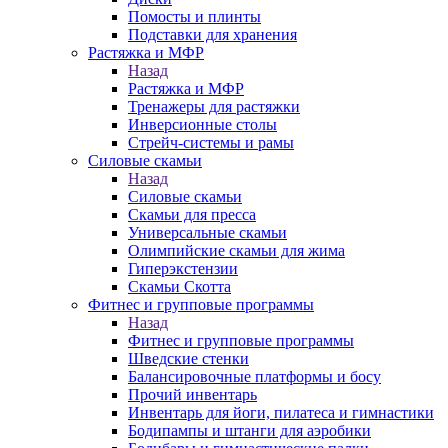
Помосты и плинты
Подставки для хранения
Растяжка и МФР
Назад
Растяжка и МФР
Тренажеры для растяжки
Инверсионные столы
Стрейч-системы и рамы
Силовые скамьи
Назад
Силовые скамьи
Скамьи для пресса
Универсальные скамьи
Олимпийские скамьи для жима
Гиперэкстензии
Скамьи Скотта
Фитнес и групповые программы
Назад
Фитнес и групповые программы
Шведские стенки
Балансировочные платформы и босу
Прочий инвентарь
Инвентарь для йоги, пилатеса и гимнастики
Бодипампы и штанги для аэробики