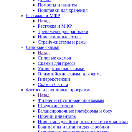
Помосты и плинты
Подставки для хранения
Растяжка и МФР
Назад
Растяжка и МФР
Тренажеры для растяжки
Инверсионные столы
Стрейч-системы и рамы
Силовые скамьи
Назад
Силовые скамьи
Скамьи для пресса
Универсальные скамьи
Олимпийские скамьи для жима
Гиперэкстензии
Скамьи Скотта
Фитнес и групповые программы
Назад
Фитнес и групповые программы
Шведские стенки
Балансировочные платформы и босу
Прочий инвентарь
Инвентарь для йоги, пилатеса и гимнастики
Бодипампы и штанги для аэробики