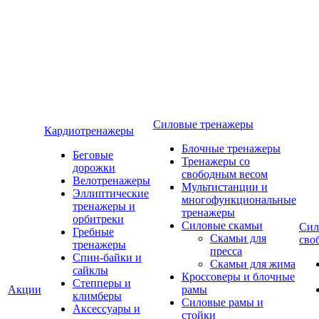
Силовые тренажеры
Кардиотренажеры
Блочные тренажеры
Беговые
Тренажеры со
дорожки
свободным весом
Велотренажеры
Мультистанции и
Эллиптические
многофункциональные
тренажеры и
тренажеры
орбитреки
Силовые скамьи
Сил
Гребные
Скамьи для
сво
тренажеры
пресса
Спин-байки и
Скамьи для жима
сайклы
Кроссоверы и блочные
Степперы и
Акции
рамы
климберы
Силовые рамы и
Аксессуары и
стойки