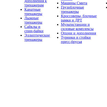
дополнения к
Машины Смита
тренажерам
Грузоблочные
Канатные
тренажеры
тренажеры
Кроссоверы, блочные
Лыжные
рамки и ДРТ
тренажеры
Мультистанции и
Сайклы и
силовые комплексы
спин-байки
Опции и дополнения
Эллиптические
Турники и стойки
тренажеры
пресс-брусья