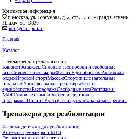
+7 (495) --- - -- - --
Контактная информация
г. Москва, ул. Горбунова, д. 2, стр. 3, БЦ «Гранд Сетнунь
Плаза», оф. В830
info@eto-sport.ru
Главная
-
Каталог
-
Тренажеры для реабилитации
Кардиотренажеры
Силовые тренировки и свободные
веса
Силовые тренажеры
Фитнес
Единоборства
Активный
отдых
Игровой спорт
Массаж
Спортивные напольные
покрытия
Универсальные тренажеры
Бокс и
единоборства
Распродажа
Свободные веса
Растяжка и
МФР
Силовые скамьи
Фитнес и групповые
программы
Пилатес
Кроссфит и функциональный тренинг
Тренажеры для реабилитации
Беговые дорожки для реабилитации
Кинезио тренажеры и МТБ
Эргометры для реабилитации