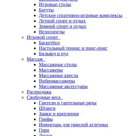
Игровые столы
Батуты
Детские спортивно-игровые комплексы
Летний спорт и отдых
Зимний спорт и отдых
Велосипеды
Игровой спорт
Баскетбол
Настольный теннис и пинг-понг
Бильярд и пул
Массаж
Массажные столы
Массажеры
Массажные кресла
Вибромассажеры
Массажные аксессуары
Распродажа
Свободные веса
Гантели и гантельные ряды
Штанги
Замки и крепления
Грифы
Инвентарь для тяжелой атлетики
Гири
Диски