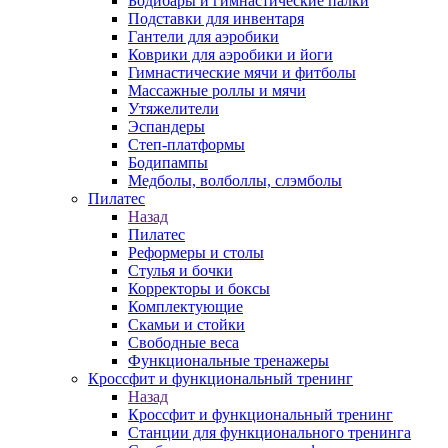
Бодибары и гимнастические палки
Подставки для инвентаря
Гантели для аэробики
Коврики для аэробики и йоги
Гимнастические мячи и фитболы
Массажные роллы и мячи
Утяжелители
Эспандеры
Степ-платформы
Бодипампы
Медболы, волболлы, слэмболы
Пилатес
Назад
Пилатес
Реформеры и столы
Стулья и бочки
Корректоры и боксы
Комплектующие
Скамьи и стойки
Свободные веса
Функциональные тренажеры
Кроссфит и функциональный тренинг
Назад
Кроссфит и функциональный тренинг
Станции для функционального тренинга