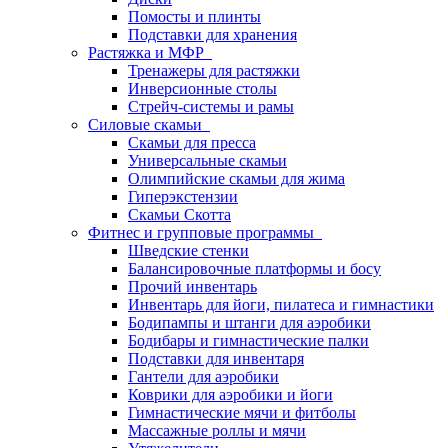
Помосты и плинты
Подставки для хранения
Растяжка и МФР
Тренажеры для растяжки
Инверсионные столы
Стрейч-системы и рамы
Силовые скамьи
Скамьи для пресса
Универсальные скамьи
Олимпийские скамьи для жима
Гиперэкстензии
Скамьи Скотта
Фитнес и групповые программы
Шведские стенки
Балансировочные платформы и босу
Прочий инвентарь
Инвентарь для йоги, пилатеса и гимнастики
Бодипампы и штанги для аэробики
Бодибары и гимнастические палки
Подставки для инвентаря
Гантели для аэробики
Коврики для аэробики и йоги
Гимнастические мячи и фитболы
Массажные роллы и мячи