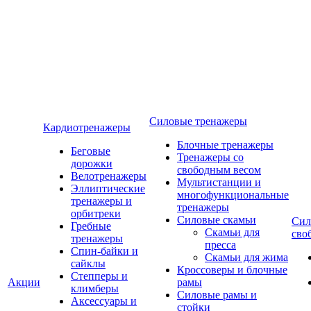
Силовые тренажеры
Кардиотренажеры
Блочные тренажеры
Беговые
Тренажеры со
дорожки
свободным весом
Велотренажеры
Мультистанции и
Эллиптические
многофункциональные
тренажеры и
тренажеры
орбитреки
Силовые скамьи
Сил
Гребные
Скамьи для
сво
тренажеры
пресса
Спин-байки и
Скамьи для жима
сайклы
Кроссоверы и блочные
Степперы и
Акции
рамы
климберы
Силовые рамы и
Аксессуары и
стойки