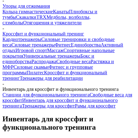
-
Упоры для отжимания
Кольца гимнастические
Канаты
Плиобоксы и
тумбы
Скакалки
TRX
Медболы, волболлы,
слэмболы
Отягощения и утяжелители
-
Кроссфит и функциональный тренинг
Кардиотренажеры
Силовые тренировки и свободные
веса
Силовые тренажеры
Фитнес
Единоборства
Активный
отдых
Игровой спорт
Массаж
Спортивные напольные
покрытия
Универсальные тренажеры
Бокс и
единоборства
Распродажа
Свободные веса
Растяжка и
МФР
Силовые скамьи
Фитнес и групповые
программы
Пилатес
Кроссфит и функциональный
тренинг
Тренажеры для реабилитации
-
Инвентарь для кроссфит и функционального тренинга
Станции для функционального тренинга
Свободные веса для
кроссфит
Инвентарь для кроссфит и функционального
тренинга
Тренажеры для кроссфит
Рамы для кроссфит
Инвентарь для кроссфит и
функционального тренинга