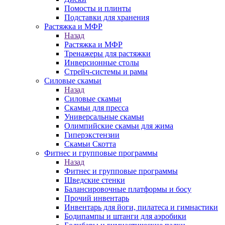
Помосты и плинты
Подставки для хранения
Растяжка и МФР
Назад
Растяжка и МФР
Тренажеры для растяжки
Инверсионные столы
Стрейч-системы и рамы
Силовые скамьи
Назад
Силовые скамьи
Скамьи для пресса
Универсальные скамьи
Олимпийские скамьи для жима
Гиперэкстензии
Скамьи Скотта
Фитнес и групповые программы
Назад
Фитнес и групповые программы
Шведские стенки
Балансировочные платформы и босу
Прочий инвентарь
Инвентарь для йоги, пилатеса и гимнастики
Бодипампы и штанги для аэробики