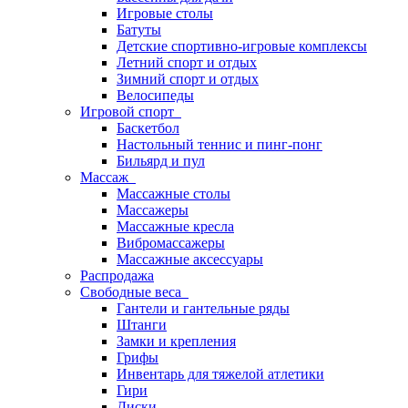
Игровые столы
Батуты
Детские спортивно-игровые комплексы
Летний спорт и отдых
Зимний спорт и отдых
Велосипеды
Игровой спорт
Баскетбол
Настольный теннис и пинг-понг
Бильярд и пул
Массаж
Массажные столы
Массажеры
Массажные кресла
Вибромассажеры
Массажные аксессуары
Распродажа
Свободные веса
Гантели и гантельные ряды
Штанги
Замки и крепления
Грифы
Инвентарь для тяжелой атлетики
Гири
Диски