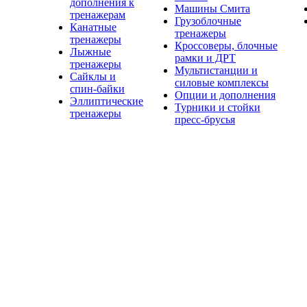
дополнения к
Машины Смита
тренажерам
Грузоблочные
Канатные
тренажеры
тренажеры
Кроссоверы, блочные
Лыжные
рамки и ДРТ
тренажеры
Мультистанции и
Сайклы и
силовые комплексы
спин-байки
Опции и дополнения
Эллиптические
Турники и стойки
тренажеры
пресс-брусья