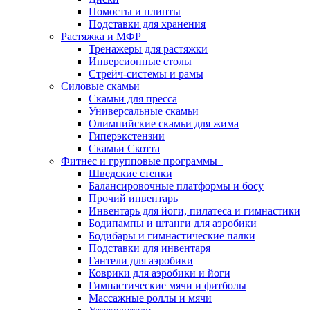
Помосты и плинты
Подставки для хранения
Растяжка и МФР
Тренажеры для растяжки
Инверсионные столы
Стрейч-системы и рамы
Силовые скамьи
Скамьи для пресса
Универсальные скамьи
Олимпийские скамьи для жима
Гиперэкстензии
Скамьи Скотта
Фитнес и групповые программы
Шведские стенки
Балансировочные платформы и босу
Прочий инвентарь
Инвентарь для йоги, пилатеса и гимнастики
Бодипампы и штанги для аэробики
Бодибары и гимнастические палки
Подставки для инвентаря
Гантели для аэробики
Коврики для аэробики и йоги
Гимнастические мячи и фитболы
Массажные роллы и мячи