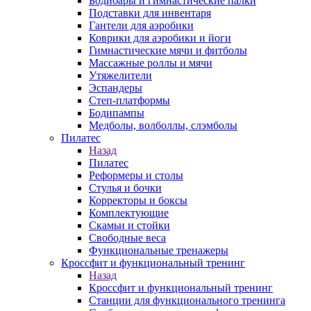
Бодибары и гимнастические палки
Подставки для инвентаря
Гантели для аэробики
Коврики для аэробики и йоги
Гимнастические мячи и фитболы
Массажные роллы и мячи
Утяжелители
Эспандеры
Степ-платформы
Бодипампы
Медболы, волболлы, слэмболы
Пилатес
Назад
Пилатес
Реформеры и столы
Стулья и бочки
Корректоры и боксы
Комплектующие
Скамьи и стойки
Свободные веса
Функциональные тренажеры
Кроссфит и функциональный тренинг
Назад
Кроссфит и функциональный тренинг
Станции для функционального тренинга