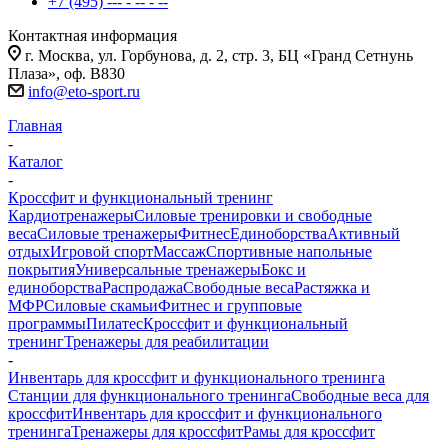
+7 (495) --- - -- - --
Контактная информация
г. Москва, ул. Горбунова, д. 2, стр. 3, БЦ «Гранд Сетнунь
Плаза», оф. В830
info@eto-sport.ru
Главная
-
Каталог
-
Кроссфит и функциональный тренинг
Кардиотренажеры
Силовые тренировки и свободные
веса
Силовые тренажеры
Фитнес
Единоборства
Активный
отдых
Игровой спорт
Массаж
Спортивные напольные
покрытия
Универсальные тренажеры
Бокс и
единоборства
Распродажа
Свободные веса
Растяжка и
МФР
Силовые скамьи
Фитнес и групповые
программы
Пилатес
Кроссфит и функциональный
тренинг
Тренажеры для реабилитации
-
Инвентарь для кроссфит и функционального тренинга
Станции для функционального тренинга
Свободные веса для
кроссфит
Инвентарь для кроссфит и функционального
тренинга
Тренажеры для кроссфит
Рамы для кроссфит