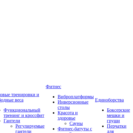
Фитнес
овые тренировки и
Виброплатформы
бодные веса
Единоборства
Инверсионные
столы
Функциональный
Боксерские
Красота и
тренинг и кроссфит
мешки и
здоровье
Гантели
груши
Сауны
Регулируемые
Перчатки
Фитнес-батуты с
гантели
для