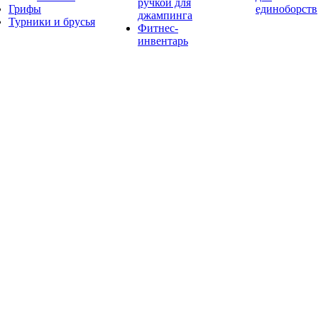
ручкой для
Грифы
единоборств
джампинга
Турники и брусья
Фитнес-
инвентарь