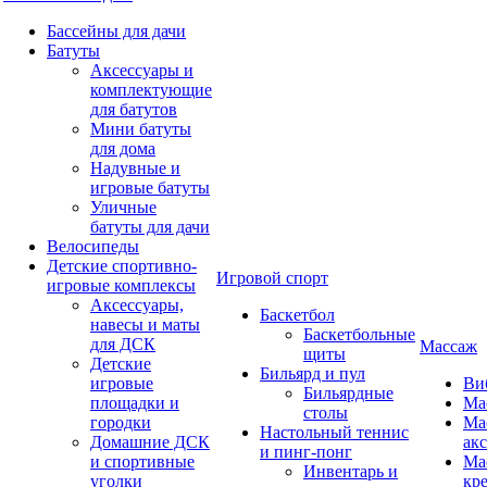
Бассейны для дачи
Батуты
Аксессуары и
комплектующие
для батутов
Мини батуты
для дома
Надувные и
игровые батуты
Уличные
батуты для дачи
Велосипеды
Детские спортивно-
Игровой спорт
игровые комплексы
Аксессуары,
Баскетбол
навесы и маты
Баскетбольные
для ДСК
Массаж
щиты
Детские
Бильярд и пул
игровые
Ви
Бильярдные
площадки и
Ма
столы
городки
Ма
Настольный теннис
Домашние ДСК
ак
и пинг-понг
и спортивные
Ма
Инвентарь и
уголки
кр