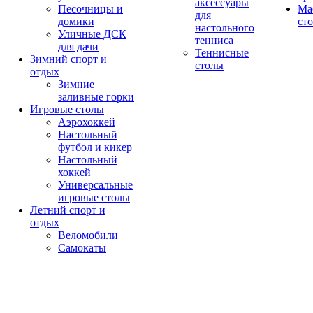
аксессуары
Песочницы и
Ма
для
домики
ст
настольного
Уличные ДСК
тенниса
для дачи
Теннисные
Зимний спорт и
столы
отдых
Зимние
заливные горки
Игровые столы
Аэрохоккей
Настольный
футбол и кикер
Настольный
хоккей
Универсальные
игровые столы
Летний спорт и
отдых
Веломобили
Самокаты