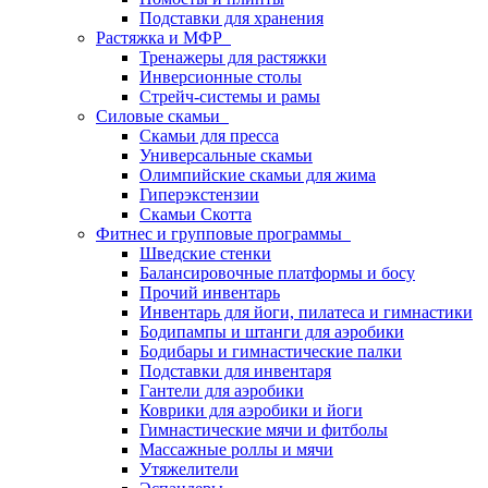
Подставки для хранения
Растяжка и МФР
Тренажеры для растяжки
Инверсионные столы
Стрейч-системы и рамы
Силовые скамьи
Скамьи для пресса
Универсальные скамьи
Олимпийские скамьи для жима
Гиперэкстензии
Скамьи Скотта
Фитнес и групповые программы
Шведские стенки
Балансировочные платформы и босу
Прочий инвентарь
Инвентарь для йоги, пилатеса и гимнастики
Бодипампы и штанги для аэробики
Бодибары и гимнастические палки
Подставки для инвентаря
Гантели для аэробики
Коврики для аэробики и йоги
Гимнастические мячи и фитболы
Массажные роллы и мячи
Утяжелители