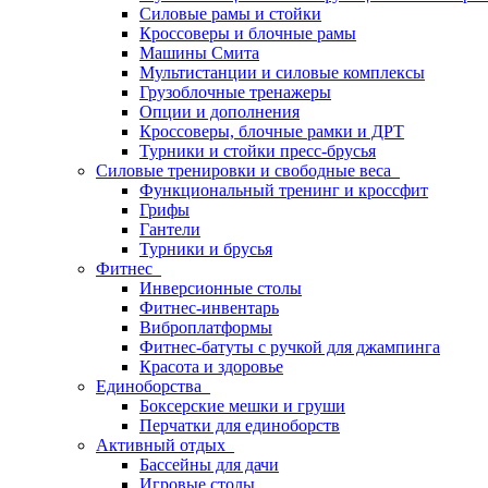
Силовые рамы и стойки
Кроссоверы и блочные рамы
Машины Смита
Мультистанции и силовые комплексы
Грузоблочные тренажеры
Опции и дополнения
Кроссоверы, блочные рамки и ДРТ
Турники и стойки пресс-брусья
Силовые тренировки и свободные веса
Функциональный тренинг и кроссфит
Грифы
Гантели
Турники и брусья
Фитнес
Инверсионные столы
Фитнес-инвентарь
Виброплатформы
Фитнес-батуты с ручкой для джампинга
Красота и здоровье
Единоборства
Боксерские мешки и груши
Перчатки для единоборств
Активный отдых
Бассейны для дачи
Игровые столы