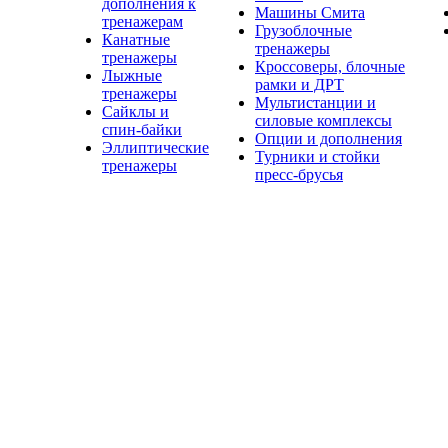
дополнения к
Машины Смита
тренажерам
Грузоблочные
Канатные
тренажеры
тренажеры
Кроссоверы, блочные
Лыжные
рамки и ДРТ
тренажеры
Мультистанции и
Сайклы и
силовые комплексы
спин-байки
Опции и дополнения
Эллиптические
Турники и стойки
тренажеры
пресс-брусья