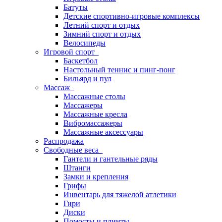
Батуты
Детские спортивно-игровые комплексы
Летний спорт и отдых
Зимний спорт и отдых
Велосипеды
Игровой спорт
Баскетбол
Настольный теннис и пинг-понг
Бильярд и пул
Массаж
Массажные столы
Массажеры
Массажные кресла
Вибромассажеры
Массажные аксессуары
Распродажа
Свободные веса
Гантели и гантельные ряды
Штанги
Замки и крепления
Грифы
Инвентарь для тяжелой атлетики
Гири
Диски
Помосты и плинты