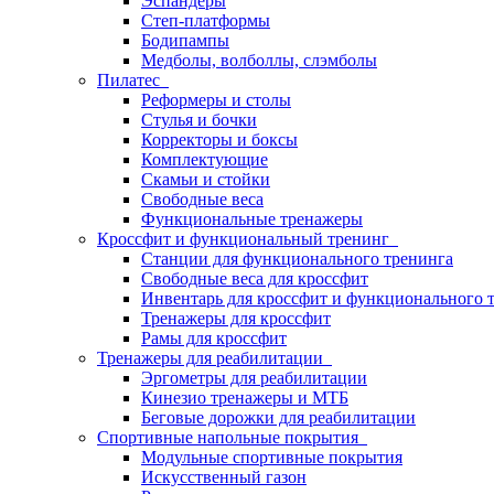
Эспандеры
Степ-платформы
Бодипампы
Медболы, волболлы, слэмболы
Пилатес
Реформеры и столы
Стулья и бочки
Корректоры и боксы
Комплектующие
Скамьи и стойки
Свободные веса
Функциональные тренажеры
Кроссфит и функциональный тренинг
Станции для функционального тренинга
Свободные веса для кроссфит
Инвентарь для кроссфит и функционального 
Тренажеры для кроссфит
Рамы для кроссфит
Тренажеры для реабилитации
Эргометры для реабилитации
Кинезио тренажеры и МТБ
Беговые дорожки для реабилитации
Спортивные напольные покрытия
Модульные спортивные покрытия
Искусственный газон