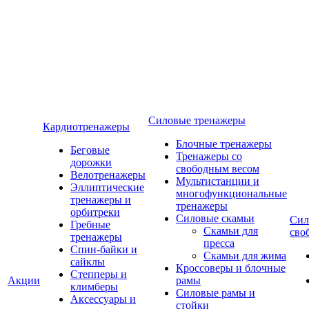
Силовые тренажеры
Кардиотренажеры
Блочные тренажеры
Беговые
Тренажеры со
дорожки
свободным весом
Велотренажеры
Мультистанции и
Эллиптические
многофункциональные
тренажеры и
тренажеры
орбитреки
Силовые скамьи
Сил
Гребные
Скамьи для
сво
тренажеры
пресса
Спин-байки и
Скамьи для жима
сайклы
Кроссоверы и блочные
Степперы и
Акции
рамы
климберы
Силовые рамы и
Аксессуары и
стойки