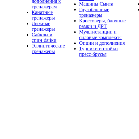
дополнения к
Машины Смита
тренажерам
Грузоблочные
Канатные
тренажеры
тренажеры
Кроссоверы, блочные
Лыжные
рамки и ДРТ
тренажеры
Мультистанции и
Сайклы и
силовые комплексы
спин-байки
Опции и дополнения
Эллиптические
Турники и стойки
тренажеры
пресс-брусья