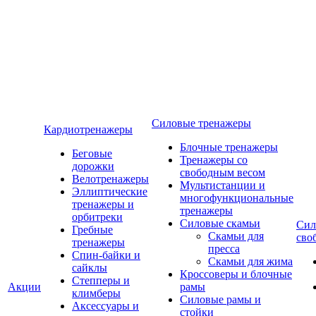
Силовые тренажеры
Кардиотренажеры
Блочные тренажеры
Беговые
Тренажеры со
дорожки
свободным весом
Велотренажеры
Мультистанции и
Эллиптические
многофункциональные
тренажеры и
тренажеры
орбитреки
Силовые скамьи
Сил
Гребные
Скамьи для
сво
тренажеры
пресса
Спин-байки и
Скамьи для жима
сайклы
Кроссоверы и блочные
Степперы и
Акции
рамы
климберы
Силовые рамы и
Аксессуары и
стойки