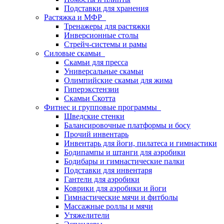
Подставки для хранения
Растяжка и МФР
Тренажеры для растяжки
Инверсионные столы
Стрейч-системы и рамы
Силовые скамьи
Скамьи для пресса
Универсальные скамьи
Олимпийские скамьи для жима
Гиперэкстензии
Скамьи Скотта
Фитнес и групповые программы
Шведские стенки
Балансировочные платформы и босу
Прочий инвентарь
Инвентарь для йоги, пилатеса и гимнастики
Бодипампы и штанги для аэробики
Бодибары и гимнастические палки
Подставки для инвентаря
Гантели для аэробики
Коврики для аэробики и йоги
Гимнастические мячи и фитболы
Массажные роллы и мячи
Утяжелители