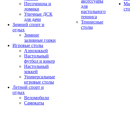
аксессуары
Песочницы и
Ма
для
домики
ст
настольного
Уличные ДСК
тенниса
для дачи
Теннисные
Зимний спорт и
столы
отдых
Зимние
заливные горки
Игровые столы
Аэрохоккей
Настольный
футбол и кикер
Настольный
хоккей
Универсальные
игровые столы
Летний спорт и
отдых
Веломобили
Самокаты