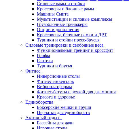
Силовые рамы и стойки
Кроссоверы и блочные рамы
Машины Смита
Мультистанции и силовые комплексы
Грузоблочные тренажеры
Опции и дополнения
Кроссоверы, блочные рамки и ДРТ
Турники и стойки пресс-брусья
Силовые тренировки и свободные веса
Функциональный тренинг и кроссфит
Грифы
Гантели
Турники и брусья
Фитнес
Инверсионные столы
Фитнес-инвентарь
Виброплатформы
Фитнес-батуты с ручкой для джампинга
Красота и здоровье
Единоборства
Боксерские мешки и груши
Перчатки для единоборств
Активный отдых
Бассейны для дачи
Игровые столы