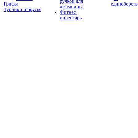
ручкой для
Грифы
единоборств
джампинга
Турники и брусья
Фитнес-
инвентарь