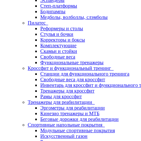
Эспандеры
Степ-платформы
Бодипампы
Медболы, волболлы, слэмболы
Пилатес
Реформеры и столы
Стулья и бочки
Корректоры и боксы
Комплектующие
Скамьи и стойки
Свободные веса
Функциональные тренажеры
Кроссфит и функциональный тренинг
Станции для функционального тренинга
Свободные веса для кроссфит
Инвентарь для кроссфит и функционального 
Тренажеры для кроссфит
Рамы для кроссфит
Тренажеры для реабилитации
Эргометры для реабилитации
Кинезио тренажеры и МТБ
Беговые дорожки для реабилитации
Спортивные напольные покрытия
Модульные спортивные покрытия
Искусственный газон