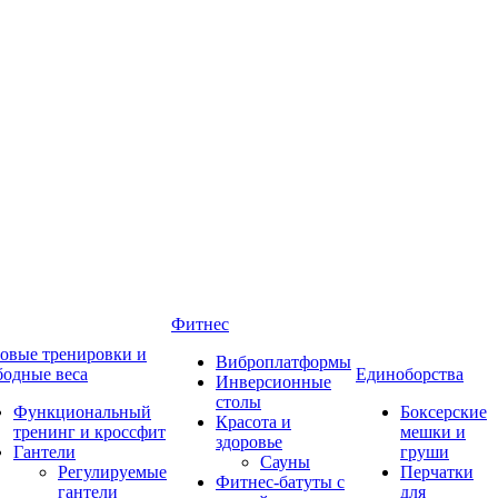
Фитнес
овые тренировки и
Виброплатформы
бодные веса
Единоборства
Инверсионные
столы
Функциональный
Боксерские
Красота и
тренинг и кроссфит
мешки и
здоровье
Гантели
груши
Сауны
Регулируемые
Перчатки
Фитнес-батуты с
гантели
для