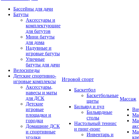
Бассейны для дачи
Батуты
Аксессуары и
комплектующие
для батутов
Мини батуты
для дома
Надувные и
игровые батуты
Уличные
батуты для дачи
Велосипеды
Детские спортивно-
Игровой спорт
игровые комплексы
Аксессуары,
Баскетбол
навесы и маты
Баскетбольные
для ДСК
Массаж
щиты
Детские
Бильярд и пул
игровые
Ви
Бильярдные
площадки и
Ма
столы
городки
Ма
Настольный теннис
Домашние ДСК
ак
и пинг-понг
и спортивные
Ма
Инвентарь и
уголки
кр