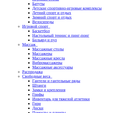
Батуты
Детские спортивно-игровые комплексы
Летний спорт и отдых
Зимний спорт и отдых
Велосипеды
Игровой спорт
Баскетбол
Настольный теннис и пинг-понг
Бильярд и пул
Массаж
Массажные столы
Массажеры
Массажные кресла
Вибромассажеры
Массажные аксессуары
Распродажа
Свободные веса
Гантели и гантельные ряды
Штанги
Замки и крепления
Грифы
Инвентарь для тяжелой атлетики
Гири
Диски
Помосты и плинты