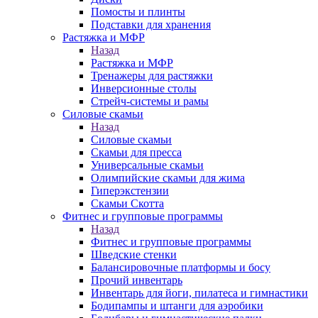
Помосты и плинты
Подставки для хранения
Растяжка и МФР
Назад
Растяжка и МФР
Тренажеры для растяжки
Инверсионные столы
Стрейч-системы и рамы
Силовые скамьи
Назад
Силовые скамьи
Скамьи для пресса
Универсальные скамьи
Олимпийские скамьи для жима
Гиперэкстензии
Скамьи Скотта
Фитнес и групповые программы
Назад
Фитнес и групповые программы
Шведские стенки
Балансировочные платформы и босу
Прочий инвентарь
Инвентарь для йоги, пилатеса и гимнастики
Бодипампы и штанги для аэробики