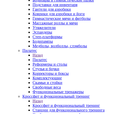
Бодибары и гимнастические палки
Подставки для инвентаря
Гантели для аэробики
Коврики для аэробики и йоги
Гимнастические мячи и фитболы
Массажные роллы и мячи
Утяжелители
Эспандеры
Степ-платформы
Бодипампы
Медболы, волболлы, слэмболы
Пилатес
Назад
Пилатес
Реформеры и столы
Стулья и бочки
Корректоры и боксы
Комплектующие
Скамьи и стойки
Свободные веса
Функциональные тренажеры
Кроссфит и функциональный тренинг
Назад
Кроссфит и функциональный тренинг
Станции для функционального тренинга