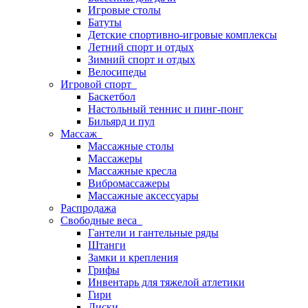
Игровые столы
Батуты
Детские спортивно-игровые комплексы
Летний спорт и отдых
Зимний спорт и отдых
Велосипеды
Игровой спорт
Баскетбол
Настольный теннис и пинг-понг
Бильярд и пул
Массаж
Массажные столы
Массажеры
Массажные кресла
Вибромассажеры
Массажные аксессуары
Распродажа
Свободные веса
Гантели и гантельные ряды
Штанги
Замки и крепления
Грифы
Инвентарь для тяжелой атлетики
Гири
Диски