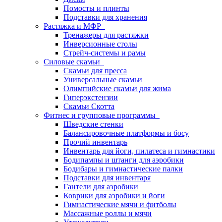
Помосты и плинты
Подставки для хранения
Растяжка и МФР
Тренажеры для растяжки
Инверсионные столы
Стрейч-системы и рамы
Силовые скамьи
Скамьи для пресса
Универсальные скамьи
Олимпийские скамьи для жима
Гиперэкстензии
Скамьи Скотта
Фитнес и групповые программы
Шведские стенки
Балансировочные платформы и босу
Прочий инвентарь
Инвентарь для йоги, пилатеса и гимнастики
Бодипампы и штанги для аэробики
Бодибары и гимнастические палки
Подставки для инвентаря
Гантели для аэробики
Коврики для аэробики и йоги
Гимнастические мячи и фитболы
Массажные роллы и мячи