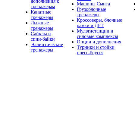
дополнения к
Машины Смита
тренажерам
Грузоблочные
Канатные
тренажеры
тренажеры
Кроссоверы, блочные
Лыжные
рамки и ДРТ
тренажеры
Мультистанции и
Сайклы и
силовые комплексы
спин-байки
Опции и дополнения
Эллиптические
Турники и стойки
тренажеры
пресс-брусья