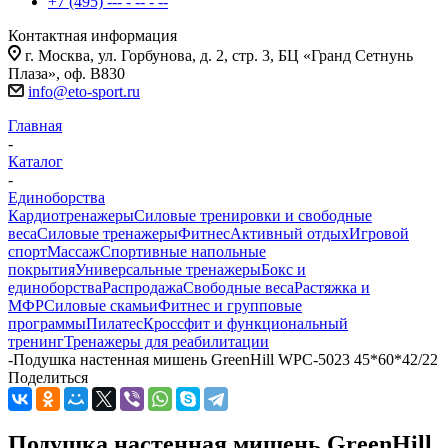
+7 (495) --- - -- - --
Контактная информация
г. Москва, ул. Горбунова, д. 2, стр. 3, БЦ «Гранд Сетнунь
Плаза», оф. В830
info@eto-sport.ru
Главная
-
Каталог
-
Единоборства
Кардиотренажеры
Силовые тренировки и свободные
веса
Силовые тренажеры
Фитнес
Активный отдых
Игровой
спорт
Массаж
Спортивные напольные
покрытия
Универсальные тренажеры
Бокс и
единоборства
Распродажа
Свободные веса
Растяжка и
МФР
Силовые скамьи
Фитнес и групповые
программы
Пилатес
Кроссфит и функциональный
тренинг
Тренажеры для реабилитации
-
Подушка настенная мишень GreenHill WPC-5023 45*60*42/22
Поделиться
Подушка настенная мишень GreenHill