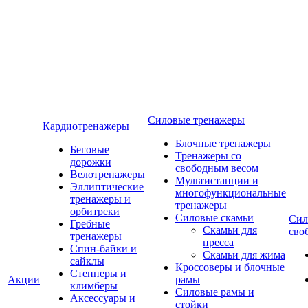
Силовые тренажеры
Кардиотренажеры
Блочные тренажеры
Беговые
Тренажеры со
дорожки
свободным весом
Велотренажеры
Мультистанции и
Эллиптические
многофункциональные
тренажеры и
тренажеры
орбитреки
Силовые скамьи
Сил
Гребные
Скамьи для
сво
тренажеры
пресса
Спин-байки и
Скамьи для жима
сайклы
Кроссоверы и блочные
Степперы и
Акции
рамы
климберы
Силовые рамы и
Аксессуары и
стойки