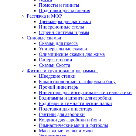
Помосты и плинты
Подставки для хранения
Растяжка и МФР
Тренажеры для растяжки
Инверсионные столы
Стрейч-системы и рамы
Силовые скамьи
Скамьи для пресса
Универсальные скамьи
Олимпийские скамьи для жима
Гиперэкстензии
Скамьи Скотта
Фитнес и групповые программы
Шведские стенки
Балансировочные платформы и босу
Прочий инвентарь
Инвентарь для йоги, пилатеса и гимнастики
Бодипампы и штанги для аэробики
Бодибары и гимнастические палки
Подставки для инвентаря
Гантели для аэробики
Коврики для аэробики и йоги
Гимнастические мячи и фитболы
Массажные роллы и мячи