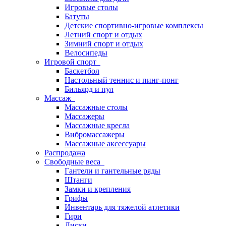
Игровые столы
Батуты
Детские спортивно-игровые комплексы
Летний спорт и отдых
Зимний спорт и отдых
Велосипеды
Игровой спорт
Баскетбол
Настольный теннис и пинг-понг
Бильярд и пул
Массаж
Массажные столы
Массажеры
Массажные кресла
Вибромассажеры
Массажные аксессуары
Распродажа
Свободные веса
Гантели и гантельные ряды
Штанги
Замки и крепления
Грифы
Инвентарь для тяжелой атлетики
Гири
Диски