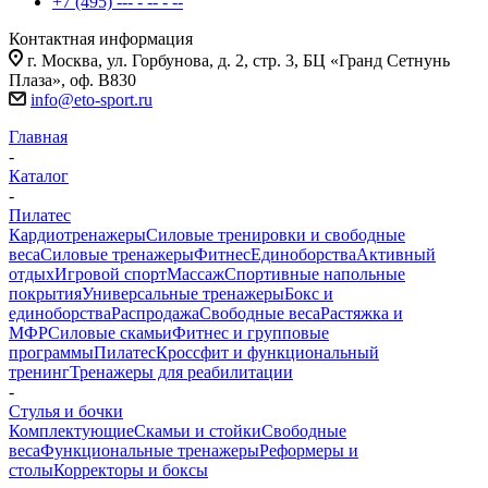
+7 (495) --- - -- - --
Контактная информация
г. Москва, ул. Горбунова, д. 2, стр. 3, БЦ «Гранд Сетнунь
Плаза», оф. В830
info@eto-sport.ru
Главная
-
Каталог
-
Пилатес
Кардиотренажеры
Силовые тренировки и свободные
веса
Силовые тренажеры
Фитнес
Единоборства
Активный
отдых
Игровой спорт
Массаж
Спортивные напольные
покрытия
Универсальные тренажеры
Бокс и
единоборства
Распродажа
Свободные веса
Растяжка и
МФР
Силовые скамьи
Фитнес и групповые
программы
Пилатес
Кроссфит и функциональный
тренинг
Тренажеры для реабилитации
-
Стулья и бочки
Комплектующие
Скамьи и стойки
Свободные
веса
Функциональные тренажеры
Реформеры и
столы
Корректоры и боксы