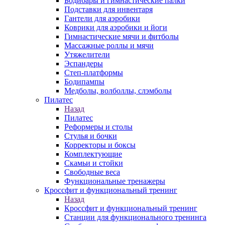
Бодибары и гимнастические палки
Подставки для инвентаря
Гантели для аэробики
Коврики для аэробики и йоги
Гимнастические мячи и фитболы
Массажные роллы и мячи
Утяжелители
Эспандеры
Степ-платформы
Бодипампы
Медболы, волболлы, слэмболы
Пилатес
Назад
Пилатес
Реформеры и столы
Стулья и бочки
Корректоры и боксы
Комплектующие
Скамьи и стойки
Свободные веса
Функциональные тренажеры
Кроссфит и функциональный тренинг
Назад
Кроссфит и функциональный тренинг
Станции для функционального тренинга