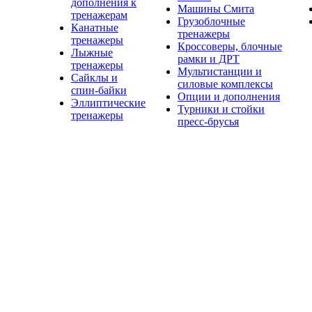
дополнения к
Машины Смита
тренажерам
Грузоблочные
Канатные
тренажеры
тренажеры
Кроссоверы, блочные
Лыжные
рамки и ДРТ
тренажеры
Мультистанции и
Сайклы и
силовые комплексы
спин-байки
Опции и дополнения
Эллиптические
Турники и стойки
тренажеры
пресс-брусья