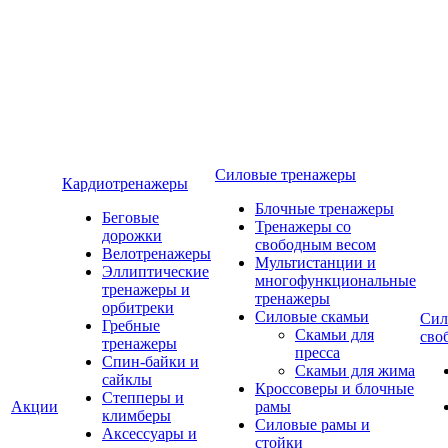
Силовые тренажеры
Кардиотренажеры
Блочные тренажеры
Беговые
Тренажеры со
дорожки
свободным весом
Велотренажеры
Мультистанции и
Эллиптические
многофункциональные
тренажеры и
тренажеры
орбитреки
Силовые скамьи
Сил
Гребные
Скамьи для
сво
тренажеры
пресса
Спин-байки и
Скамьи для жима
сайклы
Кроссоверы и блочные
Степперы и
Акции
рамы
климберы
Силовые рамы и
Аксессуары и
стойки