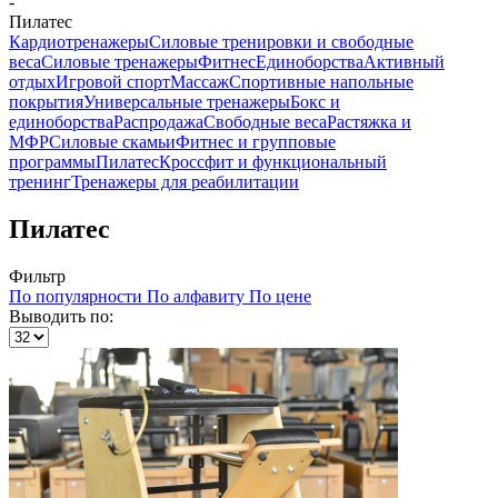
-
Пилатес
Кардиотренажеры
Силовые тренировки и свободные
веса
Силовые тренажеры
Фитнес
Единоборства
Активный
отдых
Игровой спорт
Массаж
Спортивные напольные
покрытия
Универсальные тренажеры
Бокс и
единоборства
Распродажа
Свободные веса
Растяжка и
МФР
Силовые скамьи
Фитнес и групповые
программы
Пилатес
Кроссфит и функциональный
тренинг
Тренажеры для реабилитации
Пилатес
Фильтр
По популярности
По алфавиту
По цене
Выводить по: