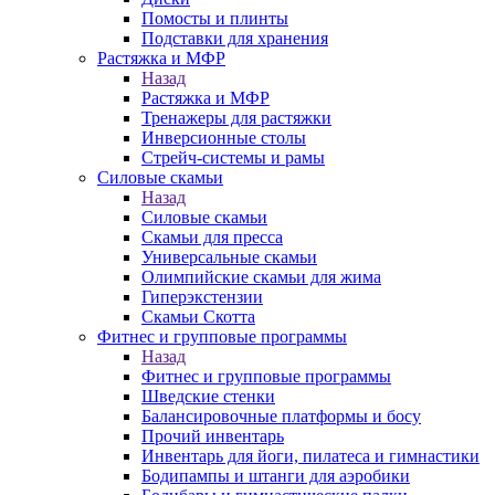
Помосты и плинты
Подставки для хранения
Растяжка и МФР
Назад
Растяжка и МФР
Тренажеры для растяжки
Инверсионные столы
Стрейч-системы и рамы
Силовые скамьи
Назад
Силовые скамьи
Скамьи для пресса
Универсальные скамьи
Олимпийские скамьи для жима
Гиперэкстензии
Скамьи Скотта
Фитнес и групповые программы
Назад
Фитнес и групповые программы
Шведские стенки
Балансировочные платформы и босу
Прочий инвентарь
Инвентарь для йоги, пилатеса и гимнастики
Бодипампы и штанги для аэробики