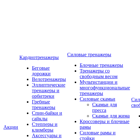
Силовые тренажеры
Кардиотренажеры
Блочные тренажеры
Беговые
Тренажеры со
дорожки
свободным весом
Велотренажеры
Мультистанции и
Эллиптические
многофункциональные
тренажеры и
тренажеры
орбитреки
Силовые скамьи
Сил
Гребные
Скамьи для
сво
тренажеры
пресса
Спин-байки и
Скамьи для жима
сайклы
Кроссоверы и блочные
Степперы и
Акции
рамы
климберы
Силовые рамы и
Аксессуары и
стойки