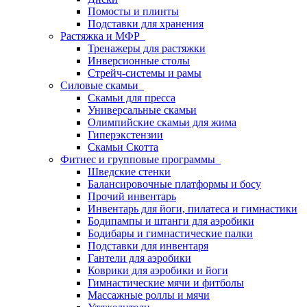
Помосты и плинты
Подставки для хранения
Растяжка и МФР
Тренажеры для растяжки
Инверсионные столы
Стрейч-системы и рамы
Силовые скамьи
Скамьи для пресса
Универсальные скамьи
Олимпийские скамьи для жима
Гиперэкстензии
Скамьи Скотта
Фитнес и групповые программы
Шведские стенки
Балансировочные платформы и босу
Прочий инвентарь
Инвентарь для йоги, пилатеса и гимнастики
Бодипампы и штанги для аэробики
Бодибары и гимнастические палки
Подставки для инвентаря
Гантели для аэробики
Коврики для аэробики и йоги
Гимнастические мячи и фитболы
Массажные роллы и мячи