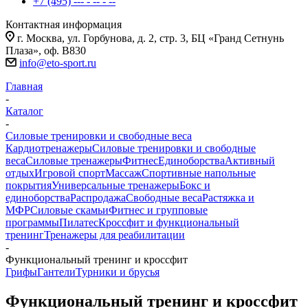
+7 (495) --- - -- - --
Контактная информация
г. Москва, ул. Горбунова, д. 2, стр. 3, БЦ «Гранд Сетнунь
Плаза», оф. В830
info@eto-sport.ru
Главная
-
Каталог
-
Силовые тренировки и свободные веса
Кардиотренажеры
Силовые тренировки и свободные
веса
Силовые тренажеры
Фитнес
Единоборства
Активный
отдых
Игровой спорт
Массаж
Спортивные напольные
покрытия
Универсальные тренажеры
Бокс и
единоборства
Распродажа
Свободные веса
Растяжка и
МФР
Силовые скамьи
Фитнес и групповые
программы
Пилатес
Кроссфит и функциональный
тренинг
Тренажеры для реабилитации
-
Функциональный тренинг и кроссфит
Грифы
Гантели
Турники и брусья
Функциональный тренинг и кроссфит