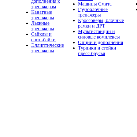
дополнения к
Машины Смита
тренажерам
Грузоблочные
Канатные
тренажеры
тренажеры
Кроссоверы, блочные
Лыжные
рамки и ДРТ
тренажеры
Мультистанции и
Сайклы и
силовые комплексы
спин-байки
Опции и дополнения
Эллиптические
Турники и стойки
тренажеры
пресс-брусья