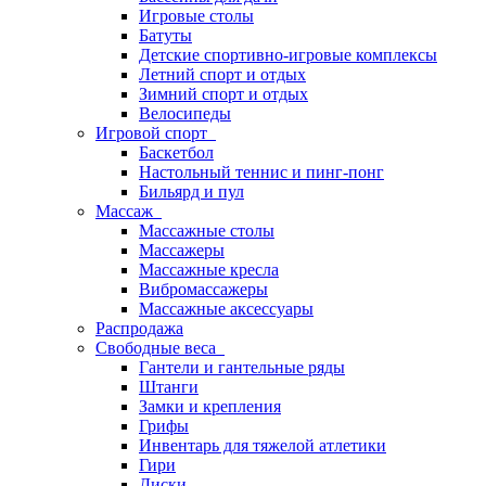
Игровые столы
Батуты
Детские спортивно-игровые комплексы
Летний спорт и отдых
Зимний спорт и отдых
Велосипеды
Игровой спорт
Баскетбол
Настольный теннис и пинг-понг
Бильярд и пул
Массаж
Массажные столы
Массажеры
Массажные кресла
Вибромассажеры
Массажные аксессуары
Распродажа
Свободные веса
Гантели и гантельные ряды
Штанги
Замки и крепления
Грифы
Инвентарь для тяжелой атлетики
Гири
Диски