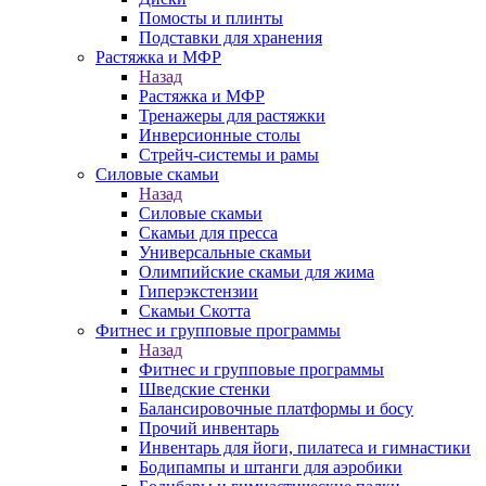
Помосты и плинты
Подставки для хранения
Растяжка и МФР
Назад
Растяжка и МФР
Тренажеры для растяжки
Инверсионные столы
Стрейч-системы и рамы
Силовые скамьи
Назад
Силовые скамьи
Скамьи для пресса
Универсальные скамьи
Олимпийские скамьи для жима
Гиперэкстензии
Скамьи Скотта
Фитнес и групповые программы
Назад
Фитнес и групповые программы
Шведские стенки
Балансировочные платформы и босу
Прочий инвентарь
Инвентарь для йоги, пилатеса и гимнастики
Бодипампы и штанги для аэробики