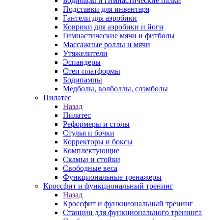
Бодибары и гимнастические палки
Подставки для инвентаря
Гантели для аэробики
Коврики для аэробики и йоги
Гимнастические мячи и фитболы
Массажные роллы и мячи
Утяжелители
Эспандеры
Степ-платформы
Бодипампы
Медболы, волболлы, слэмболы
Пилатес
Назад
Пилатес
Реформеры и столы
Стулья и бочки
Корректоры и боксы
Комплектующие
Скамьи и стойки
Свободные веса
Функциональные тренажеры
Кроссфит и функциональный тренинг
Назад
Кроссфит и функциональный тренинг
Станции для функционального тренинга