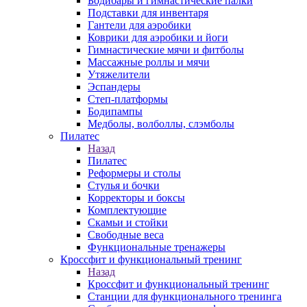
Бодибары и гимнастические палки
Подставки для инвентаря
Гантели для аэробики
Коврики для аэробики и йоги
Гимнастические мячи и фитболы
Массажные роллы и мячи
Утяжелители
Эспандеры
Степ-платформы
Бодипампы
Медболы, волболлы, слэмболы
Пилатес
Назад
Пилатес
Реформеры и столы
Стулья и бочки
Корректоры и боксы
Комплектующие
Скамьи и стойки
Свободные веса
Функциональные тренажеры
Кроссфит и функциональный тренинг
Назад
Кроссфит и функциональный тренинг
Станции для функционального тренинга