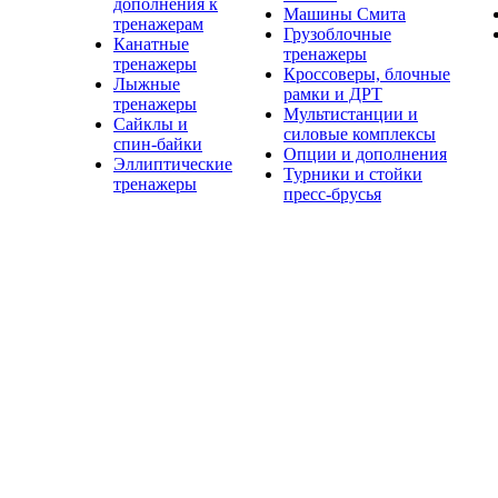
дополнения к
Машины Смита
тренажерам
Грузоблочные
Канатные
тренажеры
тренажеры
Кроссоверы, блочные
Лыжные
рамки и ДРТ
тренажеры
Мультистанции и
Сайклы и
силовые комплексы
спин-байки
Опции и дополнения
Эллиптические
Турники и стойки
тренажеры
пресс-брусья