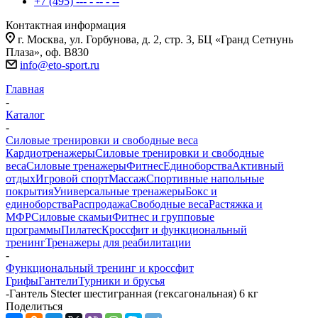
+7 (495) --- - -- - --
Контактная информация
г. Москва, ул. Горбунова, д. 2, стр. 3, БЦ «Гранд Сетнунь
Плаза», оф. В830
info@eto-sport.ru
Главная
-
Каталог
-
Силовые тренировки и свободные веса
Кардиотренажеры
Силовые тренировки и свободные
веса
Силовые тренажеры
Фитнес
Единоборства
Активный
отдых
Игровой спорт
Массаж
Спортивные напольные
покрытия
Универсальные тренажеры
Бокс и
единоборства
Распродажа
Свободные веса
Растяжка и
МФР
Силовые скамьи
Фитнес и групповые
программы
Пилатес
Кроссфит и функциональный
тренинг
Тренажеры для реабилитации
-
Функциональный тренинг и кроссфит
Грифы
Гантели
Турники и брусья
-
Гантель Stecter шестигранная (гексагональная) 6 кг
Поделиться