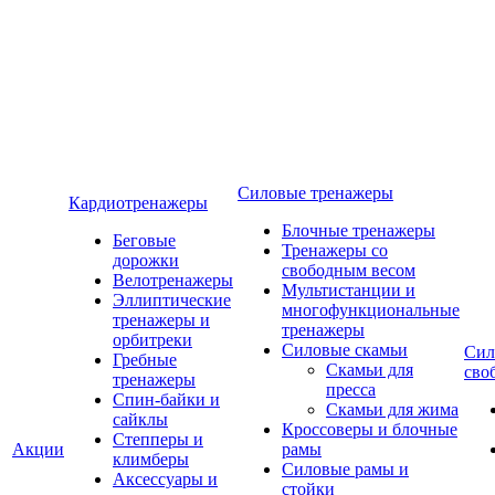
Силовые тренажеры
Кардиотренажеры
Блочные тренажеры
Беговые
Тренажеры со
дорожки
свободным весом
Велотренажеры
Мультистанции и
Эллиптические
многофункциональные
тренажеры и
тренажеры
орбитреки
Силовые скамьи
Сил
Гребные
Скамьи для
сво
тренажеры
пресса
Спин-байки и
Скамьи для жима
сайклы
Кроссоверы и блочные
Степперы и
Акции
рамы
климберы
Силовые рамы и
Аксессуары и
стойки