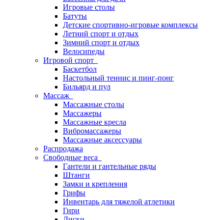
Игровые столы
Батуты
Детские спортивно-игровые комплексы
Летний спорт и отдых
Зимний спорт и отдых
Велосипеды
Игровой спорт
Баскетбол
Настольный теннис и пинг-понг
Бильярд и пул
Массаж
Массажные столы
Массажеры
Массажные кресла
Вибромассажеры
Массажные аксессуары
Распродажа
Свободные веса
Гантели и гантельные ряды
Штанги
Замки и крепления
Грифы
Инвентарь для тяжелой атлетики
Гири
Диски