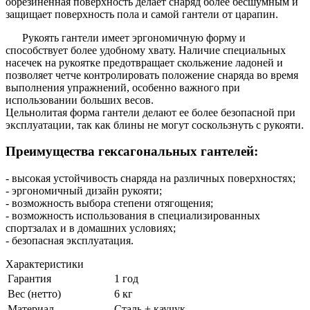
обрезиненная поверхность делает снаряд более бесшумным и
защищает поверхность пола и самой гантели от царапин.
Рукоять гантели имеет эргономичную форму и
способствует более удобному хвату. Наличие специальных
насечек на рукоятке предотвращает скольжение ладоней и
позволяет четче контролировать положение снаряда во время
выполнения упражнений, особенно важного при
использовании больших весов.
Цельнолитая форма гантели делают ее более безопасной при
эксплуатации, так как блины не могут соскользнуть с рукояти.
Преимущества гексагональных гантелей:
- высокая устойчивость снаряда на различных поверхностях;
- эргономичный дизайн рукояти;
- возможность выбора степени отягощения;
- возможность использования в специализированных
спортзалах и в домашних условиях;
- безопасная эксплуатация.
Характеристики
Гарантия
1 год
Вес (нетто)
6 кг
Материал
Сталь + каучук