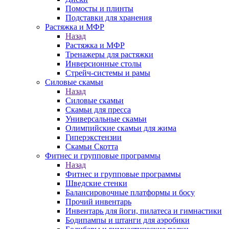
Помосты и плинты
Подставки для хранения
Растяжка и МФР
Назад
Растяжка и МФР
Тренажеры для растяжки
Инверсионные столы
Стрейч-системы и рамы
Силовые скамьи
Назад
Силовые скамьи
Скамьи для пресса
Универсальные скамьи
Олимпийские скамьи для жима
Гиперэкстензии
Скамьи Скотта
Фитнес и групповые программы
Назад
Фитнес и групповые программы
Шведские стенки
Балансировочные платформы и босу
Прочий инвентарь
Инвентарь для йоги, пилатеса и гимнастики
Бодипампы и штанги для аэробики