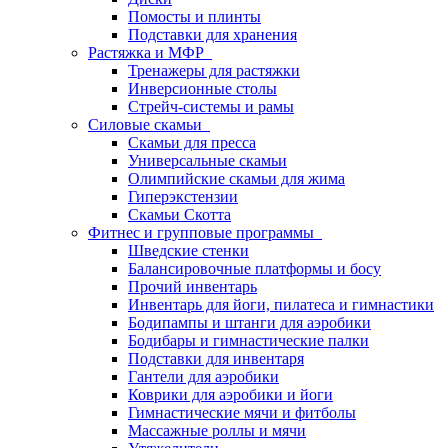
Помосты и плинты
Подставки для хранения
Растяжка и МФР
Тренажеры для растяжки
Инверсионные столы
Стрейч-системы и рамы
Силовые скамьи
Скамьи для пресса
Универсальные скамьи
Олимпийские скамьи для жима
Гиперэкстензии
Скамьи Скотта
Фитнес и групповые программы
Шведские стенки
Балансировочные платформы и босу
Прочий инвентарь
Инвентарь для йоги, пилатеса и гимнастики
Бодипампы и штанги для аэробики
Бодибары и гимнастические палки
Подставки для инвентаря
Гантели для аэробики
Коврики для аэробики и йоги
Гимнастические мячи и фитболы
Массажные роллы и мячи