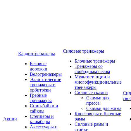
Силовые тренажеры
Кардиотренажеры
Блочные тренажеры
Беговые
Тренажеры со
дорожки
свободным весом
Велотренажеры
Мультистанции и
Эллиптические
многофункциональные
тренажеры и
тренажеры
орбитреки
Силовые скамьи
Сил
Гребные
Скамьи для
сво
тренажеры
пресса
Спин-байки и
Скамьи для жима
сайклы
Кроссоверы и блочные
Степперы и
Акции
рамы
климберы
Силовые рамы и
Аксессуары и
стойки