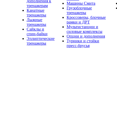
дополнения к
Машины Смита
тренажерам
Грузоблочные
Канатные
тренажеры
тренажеры
Кроссоверы, блочные
Лыжные
рамки и ДРТ
тренажеры
Мультистанции и
Сайклы и
силовые комплексы
спин-байки
Опции и дополнения
Эллиптические
Турники и стойки
тренажеры
пресс-брусья