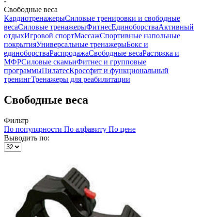
-
Свободные веса
Кардиотренажеры
Силовые тренировки и свободные
веса
Силовые тренажеры
Фитнес
Единоборства
Активный
отдых
Игровой спорт
Массаж
Спортивные напольные
покрытия
Универсальные тренажеры
Бокс и
единоборства
Распродажа
Свободные веса
Растяжка и
МФР
Силовые скамьи
Фитнес и групповые
программы
Пилатес
Кроссфит и функциональный
тренинг
Тренажеры для реабилитации
Свободные веса
Фильтр
По популярности
По алфавиту
По цене
Выводить по: