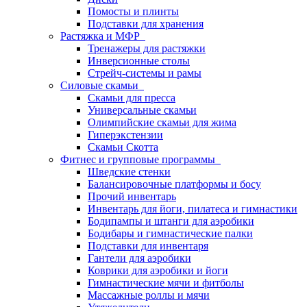
Помосты и плинты
Подставки для хранения
Растяжка и МФР
Тренажеры для растяжки
Инверсионные столы
Стрейч-системы и рамы
Силовые скамьи
Скамьи для пресса
Универсальные скамьи
Олимпийские скамьи для жима
Гиперэкстензии
Скамьи Скотта
Фитнес и групповые программы
Шведские стенки
Балансировочные платформы и босу
Прочий инвентарь
Инвентарь для йоги, пилатеса и гимнастики
Бодипампы и штанги для аэробики
Бодибары и гимнастические палки
Подставки для инвентаря
Гантели для аэробики
Коврики для аэробики и йоги
Гимнастические мячи и фитболы
Массажные роллы и мячи