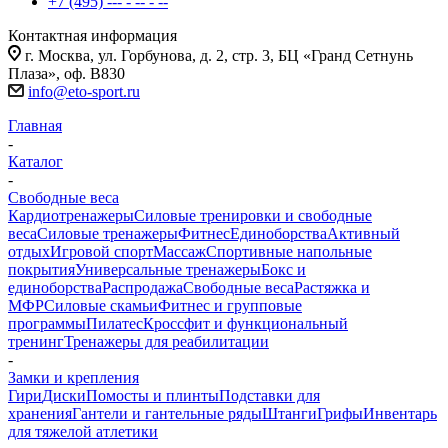
+7 (495) --- - -- - --
Контактная информация
г. Москва, ул. Горбунова, д. 2, стр. 3, БЦ «Гранд Сетнунь
Плаза», оф. В830
info@eto-sport.ru
Главная
-
Каталог
-
Свободные веса
Кардиотренажеры
Силовые тренировки и свободные
веса
Силовые тренажеры
Фитнес
Единоборства
Активный
отдых
Игровой спорт
Массаж
Спортивные напольные
покрытия
Универсальные тренажеры
Бокс и
единоборства
Распродажа
Свободные веса
Растяжка и
МФР
Силовые скамьи
Фитнес и групповые
программы
Пилатес
Кроссфит и функциональный
тренинг
Тренажеры для реабилитации
-
Замки и крепления
Гири
Диски
Помосты и плинты
Подставки для
хранения
Гантели и гантельные ряды
Штанги
Грифы
Инвентарь
для тяжелой атлетики