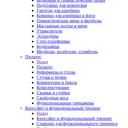
Бодибары и гимнастические палки
Подставки для инвентаря
Гантели для аэробики
Коврики для аэробики и йоги
Гимнастические мячи и фитболы
Массажные роллы и мячи
Утяжелители
Эспандеры
Степ-платформы
Бодипампы
Медболы, волболлы, слэмболы
Пилатес
Назад
Пилатес
Реформеры и столы
Стулья и бочки
Корректоры и боксы
Комплектующие
Скамьи и стойки
Свободные веса
Функциональные тренажеры
Кроссфит и функциональный тренинг
Назад
Кроссфит и функциональный тренинг
Станции для функционального тренинга