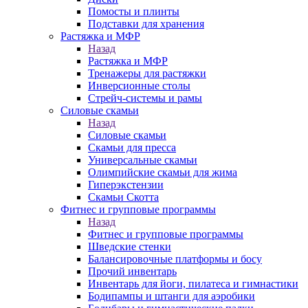
Помосты и плинты
Подставки для хранения
Растяжка и МФР
Назад
Растяжка и МФР
Тренажеры для растяжки
Инверсионные столы
Стрейч-системы и рамы
Силовые скамьи
Назад
Силовые скамьи
Скамьи для пресса
Универсальные скамьи
Олимпийские скамьи для жима
Гиперэкстензии
Скамьи Скотта
Фитнес и групповые программы
Назад
Фитнес и групповые программы
Шведские стенки
Балансировочные платформы и босу
Прочий инвентарь
Инвентарь для йоги, пилатеса и гимнастики
Бодипампы и штанги для аэробики