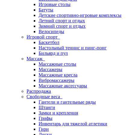
Игровые столы
Батуты
Детские спортивно-игровые комплексы
Летний спорт и отдых
Зимний спорт и отдых
Велосипеды
Игровой спорт
Баскетбол
Настольный теннис и пинг-понг
Бильярд и пул
Массаж
Массажные столы
Массажеры
Массажные кресла
Вибромассажеры
Массажные аксессуары
Распродажа
Свободные веса
Гантели и гантельные ряды
Штанги
Замки и крепления
Грифы
Инвентарь для тяжелой атлетики
Гири
Диски