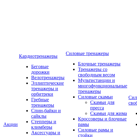
Силовые тренажеры
Кардиотренажеры
Блочные тренажеры
Беговые
Тренажеры со
дорожки
свободным весом
Велотренажеры
Мультистанции и
Эллиптические
многофункциональные
тренажеры и
тренажеры
орбитреки
Силовые скамьи
Сил
Гребные
Скамьи для
сво
тренажеры
пресса
Спин-байки и
Скамьи для жима
сайклы
Кроссоверы и блочные
Степперы и
Акции
рамы
климберы
Силовые рамы и
Аксессуары и
стойки