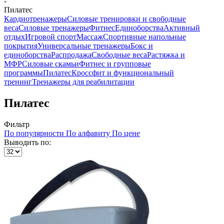
-
Пилатес
Кардиотренажеры
Силовые тренировки и свободные
веса
Силовые тренажеры
Фитнес
Единоборства
Активный
отдых
Игровой спорт
Массаж
Спортивные напольные
покрытия
Универсальные тренажеры
Бокс и
единоборства
Распродажа
Свободные веса
Растяжка и
МФР
Силовые скамьи
Фитнес и групповые
программы
Пилатес
Кроссфит и функциональный
тренинг
Тренажеры для реабилитации
Пилатес
Фильтр
По популярности
По алфавиту
По цене
Выводить по: