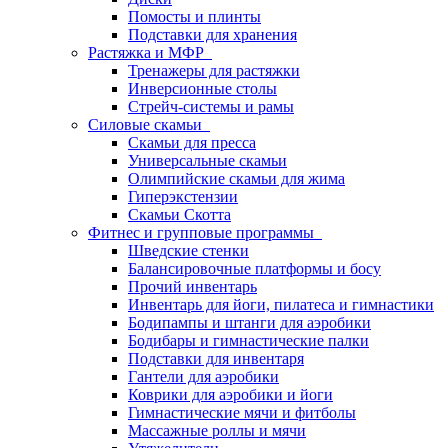
Помосты и плинты
Подставки для хранения
Растяжка и МФР
Тренажеры для растяжки
Инверсионные столы
Стрейч-системы и рамы
Силовые скамьи
Скамьи для пресса
Универсальные скамьи
Олимпийские скамьи для жима
Гиперэкстензии
Скамьи Скотта
Фитнес и групповые программы
Шведские стенки
Балансировочные платформы и босу
Прочий инвентарь
Инвентарь для йоги, пилатеса и гимнастики
Бодипампы и штанги для аэробики
Бодибары и гимнастические палки
Подставки для инвентаря
Гантели для аэробики
Коврики для аэробики и йоги
Гимнастические мячи и фитболы
Массажные роллы и мячи