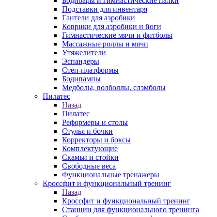
Бодибары и гимнастические палки
Подставки для инвентаря
Гантели для аэробики
Коврики для аэробики и йоги
Гимнастические мячи и фитболы
Массажные роллы и мячи
Утяжелители
Эспандеры
Степ-платформы
Бодипампы
Медболы, волболлы, слэмболы
Пилатес
Назад
Пилатес
Реформеры и столы
Стулья и бочки
Корректоры и боксы
Комплектующие
Скамьи и стойки
Свободные веса
Функциональные тренажеры
Кроссфит и функциональный тренинг
Назад
Кроссфит и функциональный тренинг
Станции для функционального тренинга