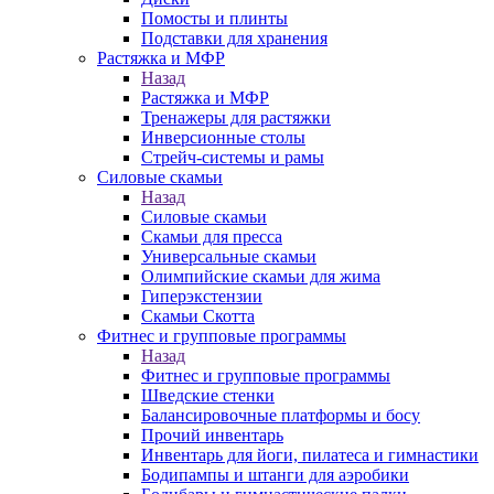
Помосты и плинты
Подставки для хранения
Растяжка и МФР
Назад
Растяжка и МФР
Тренажеры для растяжки
Инверсионные столы
Стрейч-системы и рамы
Силовые скамьи
Назад
Силовые скамьи
Скамьи для пресса
Универсальные скамьи
Олимпийские скамьи для жима
Гиперэкстензии
Скамьи Скотта
Фитнес и групповые программы
Назад
Фитнес и групповые программы
Шведские стенки
Балансировочные платформы и босу
Прочий инвентарь
Инвентарь для йоги, пилатеса и гимнастики
Бодипампы и штанги для аэробики