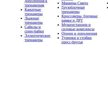
дополнения к
Машины Смита
тренажерам
Грузоблочные
Канатные
тренажеры
тренажеры
Кроссоверы, блочные
Лыжные
рамки и ДРТ
тренажеры
Мультистанции и
Сайклы и
силовые комплексы
спин-байки
Опции и дополнения
Эллиптические
Турники и стойки
тренажеры
пресс-брусья