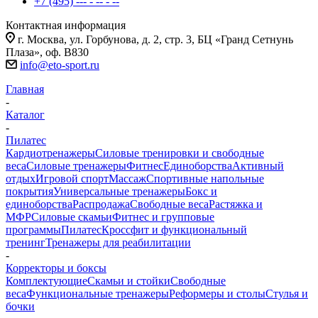
+7 (495) --- - -- - --
Контактная информация
г. Москва, ул. Горбунова, д. 2, стр. 3, БЦ «Гранд Сетнунь
Плаза», оф. В830
info@eto-sport.ru
Главная
-
Каталог
-
Пилатес
Кардиотренажеры
Силовые тренировки и свободные
веса
Силовые тренажеры
Фитнес
Единоборства
Активный
отдых
Игровой спорт
Массаж
Спортивные напольные
покрытия
Универсальные тренажеры
Бокс и
единоборства
Распродажа
Свободные веса
Растяжка и
МФР
Силовые скамьи
Фитнес и групповые
программы
Пилатес
Кроссфит и функциональный
тренинг
Тренажеры для реабилитации
-
Корректоры и боксы
Комплектующие
Скамьи и стойки
Свободные
веса
Функциональные тренажеры
Реформеры и столы
Стулья и
бочки