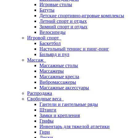
Игровые столы
Батуты
Детские спортивно-игровые комплексы
Летний спорт и отдых
Зимний спорт и отдых
Велосипеды
Игровой спорт
Баскетбол
Настольный теннис и пинг-понг
Бильярд и пул
Массаж
Массажные столы
Массажеры
Массажные кресла
Вибромассажеры
Массажные аксессуары
Распродажа
Свободные веса
Гантели и гантельные ряды
Штанги
Замки и крепления
Грифы
Инвентарь для тяжелой атлетики
Гири
Диски