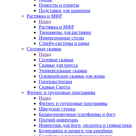
Помосты и плинты
Подставки для хранения
Растяжка и МФР
Назад
Растяжка и МФР
Тренажеры для растяжки
Инверсионные столы
Стрейч-системы и рамы
Силовые скамьи
Назад
Силовые скамьи
Скамьи для пресса
Универсальные скамьи
Олимпийские скамьи для жима
Гиперэкстензии
Скамьи Скотта
Фитнес и групповые программы
Назад
Фитнес и групповые программы
Шведские стенки
Балансировочные платформы и босу
Прочий инвентарь
Инвентарь для йоги, пилатеса и гимнастики
Бодипампы и штанги для аэробики