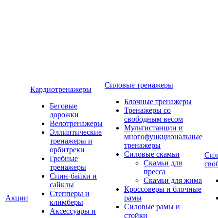
Силовые тренажеры
Кардиотренажеры
Блочные тренажеры
Беговые
Тренажеры со
дорожки
свободным весом
Велотренажеры
Мультистанции и
Эллиптические
многофункциональные
тренажеры и
тренажеры
орбитреки
Силовые скамьи
Сил
Гребные
Скамьи для
сво
тренажеры
пресса
Спин-байки и
Скамьи для жима
сайклы
Кроссоверы и блочные
Степперы и
Акции
рамы
климберы
Силовые рамы и
Аксессуары и
стойки