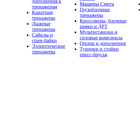
дополнения к
Машины Смита
тренажерам
Грузоблочные
Канатные
тренажеры
тренажеры
Кроссоверы, блочные
Лыжные
рамки и ДРТ
тренажеры
Мультистанции и
Сайклы и
силовые комплексы
спин-байки
Опции и дополнения
Эллиптические
Турники и стойки
тренажеры
пресс-брусья