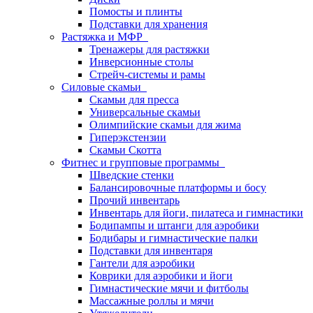
Помосты и плинты
Подставки для хранения
Растяжка и МФР
Тренажеры для растяжки
Инверсионные столы
Стрейч-системы и рамы
Силовые скамьи
Скамьи для пресса
Универсальные скамьи
Олимпийские скамьи для жима
Гиперэкстензии
Скамьи Скотта
Фитнес и групповые программы
Шведские стенки
Балансировочные платформы и босу
Прочий инвентарь
Инвентарь для йоги, пилатеса и гимнастики
Бодипампы и штанги для аэробики
Бодибары и гимнастические палки
Подставки для инвентаря
Гантели для аэробики
Коврики для аэробики и йоги
Гимнастические мячи и фитболы
Массажные роллы и мячи