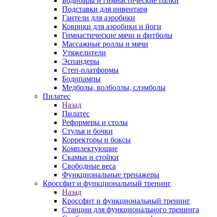
Бодибары и гимнастические палки
Подставки для инвентаря
Гантели для аэробики
Коврики для аэробики и йоги
Гимнастические мячи и фитболы
Массажные роллы и мячи
Утяжелители
Эспандеры
Степ-платформы
Бодипампы
Медболы, волболлы, слэмболы
Пилатес
Назад
Пилатес
Реформеры и столы
Стулья и бочки
Корректоры и боксы
Комплектующие
Скамьи и стойки
Свободные веса
Функциональные тренажеры
Кроссфит и функциональный тренинг
Назад
Кроссфит и функциональный тренинг
Станции для функционального тренинга