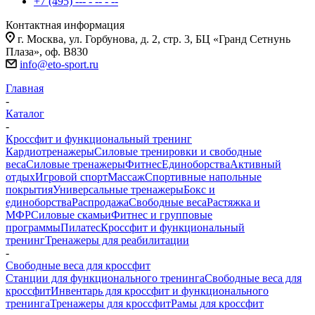
+7 (495) --- - -- - --
Контактная информация
г. Москва, ул. Горбунова, д. 2, стр. 3, БЦ «Гранд Сетнунь
Плаза», оф. В830
info@eto-sport.ru
Главная
-
Каталог
-
Кроссфит и функциональный тренинг
Кардиотренажеры
Силовые тренировки и свободные
веса
Силовые тренажеры
Фитнес
Единоборства
Активный
отдых
Игровой спорт
Массаж
Спортивные напольные
покрытия
Универсальные тренажеры
Бокс и
единоборства
Распродажа
Свободные веса
Растяжка и
МФР
Силовые скамьи
Фитнес и групповые
программы
Пилатес
Кроссфит и функциональный
тренинг
Тренажеры для реабилитации
-
Свободные веса для кроссфит
Станции для функционального тренинга
Свободные веса для
кроссфит
Инвентарь для кроссфит и функционального
тренинга
Тренажеры для кроссфит
Рамы для кроссфит