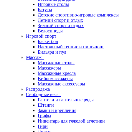
Игровые столы
Батуты
Детские спортивно-игровые комплексы
Летний спорт и отдых
Зимний спорт и отдых
Велосипеды
Игровой спорт
Баскетбол
Настольный теннис и пинг-понг
Бильярд и пул
Массаж
Массажные столы
Массажеры
Массажные кресла
Вибромассажеры
Массажные аксессуары
Распродажа
Свободные веса
Гантели и гантельные ряды
Штанги
Замки и крепления
Грифы
Инвентарь для тяжелой атлетики
Гири
Диски