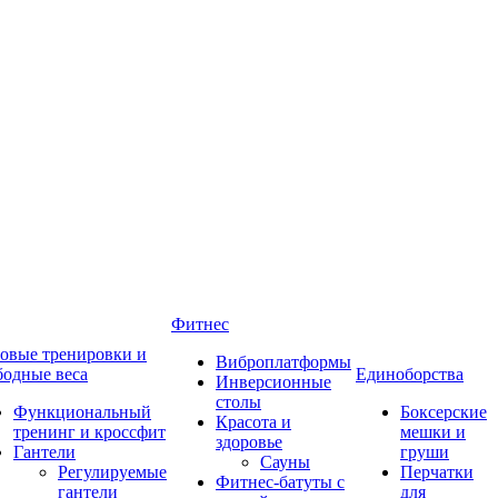
Фитнес
овые тренировки и
Виброплатформы
бодные веса
Единоборства
Инверсионные
столы
Функциональный
Боксерские
Красота и
тренинг и кроссфит
мешки и
здоровье
Гантели
груши
Сауны
Регулируемые
Перчатки
Фитнес-батуты с
гантели
для