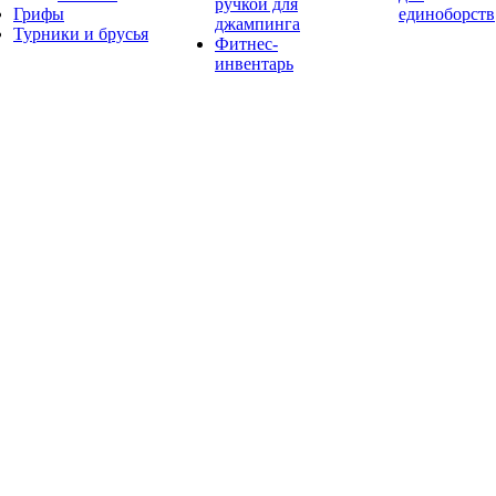
ручкой для
Грифы
единоборств
джампинга
Турники и брусья
Фитнес-
инвентарь