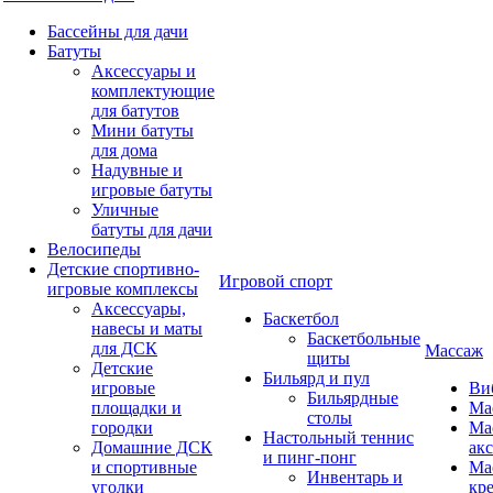
Бассейны для дачи
Батуты
Аксессуары и
комплектующие
для батутов
Мини батуты
для дома
Надувные и
игровые батуты
Уличные
батуты для дачи
Велосипеды
Детские спортивно-
Игровой спорт
игровые комплексы
Аксессуары,
Баскетбол
навесы и маты
Баскетбольные
для ДСК
Массаж
щиты
Детские
Бильярд и пул
игровые
Ви
Бильярдные
площадки и
Ма
столы
городки
Ма
Настольный теннис
Домашние ДСК
ак
и пинг-понг
и спортивные
Ма
Инвентарь и
уголки
кр