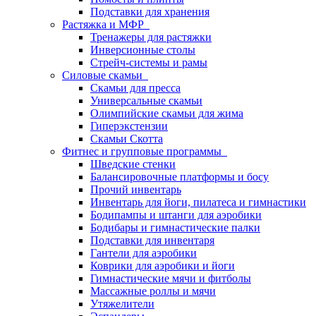
Подставки для хранения
Растяжка и МФР
Тренажеры для растяжки
Инверсионные столы
Стрейч-системы и рамы
Силовые скамьи
Скамьи для пресса
Универсальные скамьи
Олимпийские скамьи для жима
Гиперэкстензии
Скамьи Скотта
Фитнес и групповые программы
Шведские стенки
Балансировочные платформы и босу
Прочий инвентарь
Инвентарь для йоги, пилатеса и гимнастики
Бодипампы и штанги для аэробики
Бодибары и гимнастические палки
Подставки для инвентаря
Гантели для аэробики
Коврики для аэробики и йоги
Гимнастические мячи и фитболы
Массажные роллы и мячи
Утяжелители