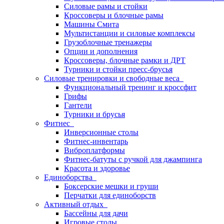
Силовые рамы и стойки
Кроссоверы и блочные рамы
Машины Смита
Мультистанции и силовые комплексы
Грузоблочные тренажеры
Опции и дополнения
Кроссоверы, блочные рамки и ДРТ
Турники и стойки пресс-брусья
Силовые тренировки и свободные веса
Функциональный тренинг и кроссфит
Грифы
Гантели
Турники и брусья
Фитнес
Инверсионные столы
Фитнес-инвентарь
Виброплатформы
Фитнес-батуты с ручкой для джампинга
Красота и здоровье
Единоборства
Боксерские мешки и груши
Перчатки для единоборств
Активный отдых
Бассейны для дачи
Игровые столы