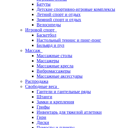
Батуты
Детские спортивно-игровые комплексы
Летний спорт и отдых
Зимний спорт и отдых
Велосипеды
Игровой спорт
Баскетбол
Настольный теннис и пинг-понг
Бильярд и пул
Массаж
Массажные столы
Массажеры
Массажные кресла
Вибромассажеры
Массажные аксессуары
Распродажа
Свободные веса
Гантели и гантельные ряды
Штанги
Замки и крепления
Грифы
Инвентарь для тяжелой атлетики
Гири
Диски
Помосты и плинты