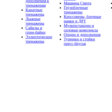
дополнения к
Машины Смита
тренажерам
Грузоблочные
Канатные
тренажеры
тренажеры
Кроссоверы, блочные
Лыжные
рамки и ДРТ
тренажеры
Мультистанции и
Сайклы и
силовые комплексы
спин-байки
Опции и дополнения
Эллиптические
Турники и стойки
тренажеры
пресс-брусья