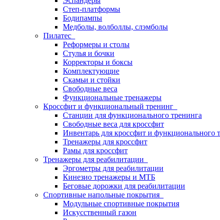
Эспандеры
Степ-платформы
Бодипампы
Медболы, волболлы, слэмболы
Пилатес
Реформеры и столы
Стулья и бочки
Корректоры и боксы
Комплектующие
Скамьи и стойки
Свободные веса
Функциональные тренажеры
Кроссфит и функциональный тренинг
Станции для функционального тренинга
Свободные веса для кроссфит
Инвентарь для кроссфит и функционального 
Тренажеры для кроссфит
Рамы для кроссфит
Тренажеры для реабилитации
Эргометры для реабилитации
Кинезио тренажеры и МТБ
Беговые дорожки для реабилитации
Спортивные напольные покрытия
Модульные спортивные покрытия
Искусственный газон