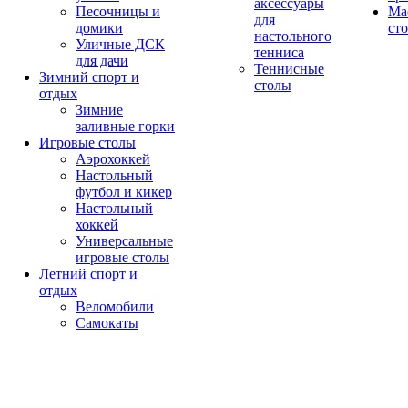
аксессуары
Песочницы и
Ма
для
домики
ст
настольного
Уличные ДСК
тенниса
для дачи
Теннисные
Зимний спорт и
столы
отдых
Зимние
заливные горки
Игровые столы
Аэрохоккей
Настольный
футбол и кикер
Настольный
хоккей
Универсальные
игровые столы
Летний спорт и
отдых
Веломобили
Самокаты