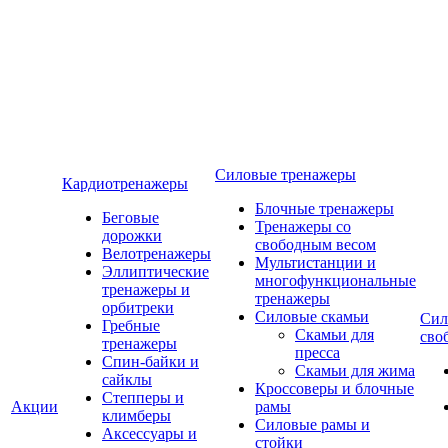
Силовые тренажеры
Кардиотренажеры
Блочные тренажеры
Беговые
Тренажеры со
дорожки
свободным весом
Велотренажеры
Мультистанции и
Эллиптические
многофункциональные
тренажеры и
тренажеры
орбитреки
Силовые скамьи
Сил
Гребные
Скамьи для
сво
тренажеры
пресса
Спин-байки и
Скамьи для жима
сайклы
Кроссоверы и блочные
Степперы и
Акции
рамы
климберы
Силовые рамы и
Аксессуары и
стойки