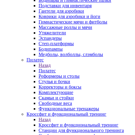
Бодибары и гимнастические палки
Подставки для инвентаря
Гантели для аэробики
Коврики для аэробики и йоги
Гимнастические мячи и фитболы
Массажные роллы и мячи
Утяжелители
Эспандеры
Степ-платформы
Бодипампы
Медболы, волболлы, слэмболы
Пилатес
Назад
Пилатес
Реформеры и столы
Стулья и бочки
Корректоры и боксы
Комплектующие
Скамьи и стойки
Свободные веса
Функциональные тренажеры
Кроссфит и функциональный тренинг
Назад
Кроссфит и функциональный тренинг
Станции для функционального тренинга