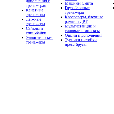
дополнения к
Машины Смита
тренажерам
Грузоблочные
Канатные
тренажеры
тренажеры
Кроссоверы, блочные
Лыжные
рамки и ДРТ
тренажеры
Мультистанции и
Сайклы и
силовые комплексы
спин-байки
Опции и дополнения
Эллиптические
Турники и стойки
тренажеры
пресс-брусья