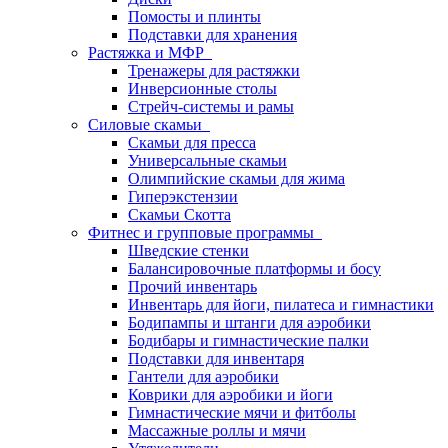
Помосты и плинты
Подставки для хранения
Растяжка и МФР
Тренажеры для растяжки
Инверсионные столы
Стрейч-системы и рамы
Силовые скамьи
Скамьи для пресса
Универсальные скамьи
Олимпийские скамьи для жима
Гиперэкстензии
Скамьи Скотта
Фитнес и групповые программы
Шведские стенки
Балансировочные платформы и босу
Прочий инвентарь
Инвентарь для йоги, пилатеса и гимнастики
Бодипампы и штанги для аэробики
Бодибары и гимнастические палки
Подставки для инвентаря
Гантели для аэробики
Коврики для аэробики и йоги
Гимнастические мячи и фитболы
Массажные роллы и мячи