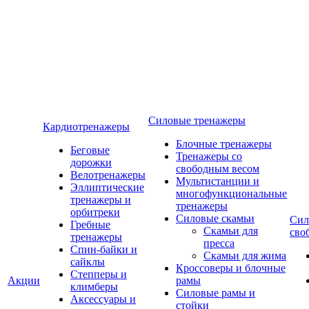
Силовые тренажеры
Кардиотренажеры
Блочные тренажеры
Беговые
Тренажеры со
дорожки
свободным весом
Велотренажеры
Мультистанции и
Эллиптические
многофункциональные
тренажеры и
тренажеры
орбитреки
Силовые скамьи
Сил
Гребные
Скамьи для
сво
тренажеры
пресса
Спин-байки и
Скамьи для жима
сайклы
Кроссоверы и блочные
Степперы и
Акции
рамы
климберы
Силовые рамы и
Аксессуары и
стойки