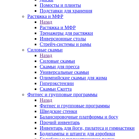
Помосты и плинты
Подставки для хранения
Растяжка и МФР
Назад
Растяжка и МФР
Тренажеры для растяжки
Инверсионные столы
Стрейч-системы и рамы
Силовые скамьи
Назад
Силовые скамьи
Скамьи для пресса
Универсальные скамьи
Олимпийские скамьи для жима
Гиперэкстензии
Скамьи Скотта
Фитнес и групповые программы
Назад
Фитнес и групповые программы
Шведские стенки
Балансировочные платформы и босу
Прочий инвентарь
Инвентарь для йоги, пилатеса и гимнастики
Бодипампы и штанги для аэробики