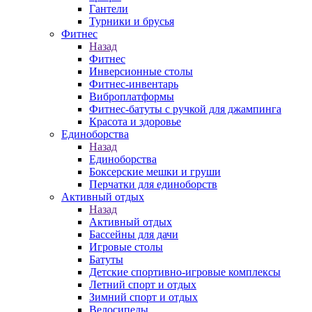
Гантели
Турники и брусья
Фитнес
Назад
Фитнес
Инверсионные столы
Фитнес-инвентарь
Виброплатформы
Фитнес-батуты с ручкой для джампинга
Красота и здоровье
Единоборства
Назад
Единоборства
Боксерские мешки и груши
Перчатки для единоборств
Активный отдых
Назад
Активный отдых
Бассейны для дачи
Игровые столы
Батуты
Детские спортивно-игровые комплексы
Летний спорт и отдых
Зимний спорт и отдых
Велосипеды