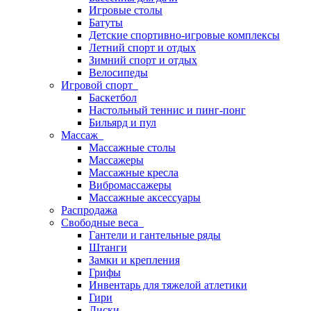
Игровые столы
Батуты
Детские спортивно-игровые комплексы
Летний спорт и отдых
Зимний спорт и отдых
Велосипеды
Игровой спорт
Баскетбол
Настольный теннис и пинг-понг
Бильярд и пул
Массаж
Массажные столы
Массажеры
Массажные кресла
Вибромассажеры
Массажные аксессуары
Распродажа
Свободные веса
Гантели и гантельные ряды
Штанги
Замки и крепления
Грифы
Инвентарь для тяжелой атлетики
Гири
Диски