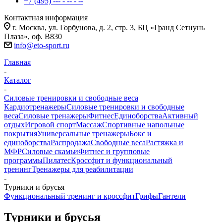
+7 (495) --- - -- - --
Контактная информация
г. Москва, ул. Горбунова, д. 2, стр. 3, БЦ «Гранд Сетнунь
Плаза», оф. В830
info@eto-sport.ru
Главная
-
Каталог
-
Силовые тренировки и свободные веса
Кардиотренажеры
Силовые тренировки и свободные
веса
Силовые тренажеры
Фитнес
Единоборства
Активный
отдых
Игровой спорт
Массаж
Спортивные напольные
покрытия
Универсальные тренажеры
Бокс и
единоборства
Распродажа
Свободные веса
Растяжка и
МФР
Силовые скамьи
Фитнес и групповые
программы
Пилатес
Кроссфит и функциональный
тренинг
Тренажеры для реабилитации
-
Турники и брусья
Функциональный тренинг и кроссфит
Грифы
Гантели
Турники и брусья