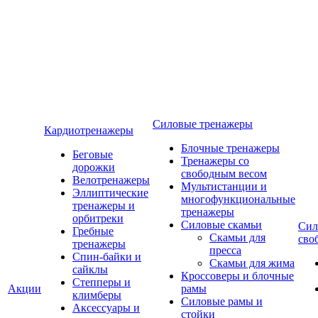
Силовые тренажеры
Кардиотренажеры
Блочные тренажеры
Беговые
Тренажеры со
дорожки
свободным весом
Велотренажеры
Мультистанции и
Эллиптические
многофункциональные
тренажеры и
тренажеры
орбитреки
Силовые скамьи
Сил
Гребные
Скамьи для
сво
тренажеры
пресса
Спин-байки и
Скамьи для жима
сайклы
Кроссоверы и блочные
Степперы и
Акции
рамы
климберы
Силовые рамы и
Аксессуары и
стойки