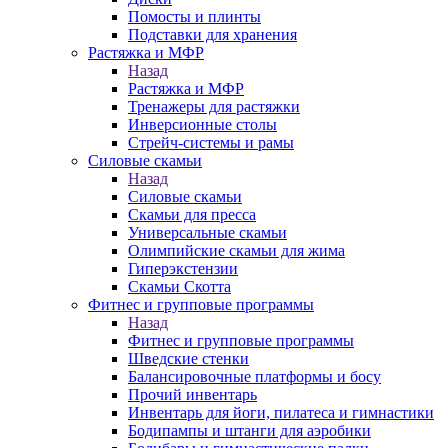
Помосты и плинты
Подставки для хранения
Растяжка и МФР
Назад
Растяжка и МФР
Тренажеры для растяжки
Инверсионные столы
Стрейч-системы и рамы
Силовые скамьи
Назад
Силовые скамьи
Скамьи для пресса
Универсальные скамьи
Олимпийские скамьи для жима
Гиперэкстензии
Скамьи Скотта
Фитнес и групповые программы
Назад
Фитнес и групповые программы
Шведские стенки
Балансировочные платформы и босу
Прочий инвентарь
Инвентарь для йоги, пилатеса и гимнастики
Бодипампы и штанги для аэробики