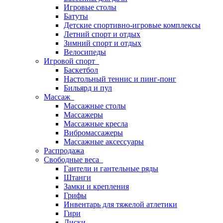
Игровые столы
Батуты
Детские спортивно-игровые комплексы
Летний спорт и отдых
Зимний спорт и отдых
Велосипеды
Игровой спорт
Баскетбол
Настольный теннис и пинг-понг
Бильярд и пул
Массаж
Массажные столы
Массажеры
Массажные кресла
Вибромассажеры
Массажные аксессуары
Распродажа
Свободные веса
Гантели и гантельные ряды
Штанги
Замки и крепления
Грифы
Инвентарь для тяжелой атлетики
Гири
Диски