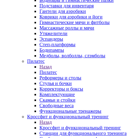
Бодибары и гимнастические палки
Подставки для инвентаря
Гантели для аэробики
Коврики для аэробики и йоги
Гимнастические мячи и фитболы
Массажные роллы и мячи
Утяжелители
Эспандеры
Степ-платформы
Бодипампы
Медболы, волболлы, слэмболы
Пилатес
Назад
Пилатес
Реформеры и столы
Стулья и бочки
Корректоры и боксы
Комплектующие
Скамьи и стойки
Свободные веса
Функциональные тренажеры
Кроссфит и функциональный тренинг
Назад
Кроссфит и функциональный тренинг
Станции для функционального тренинга