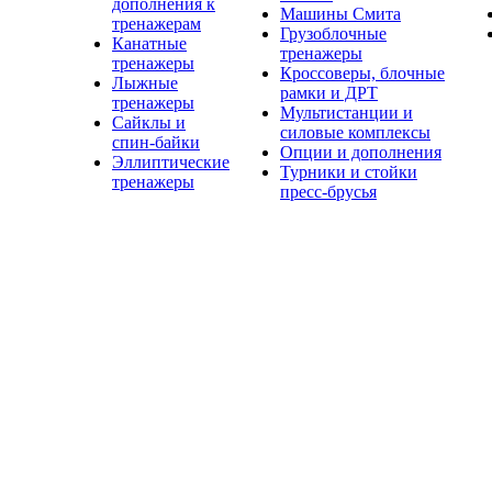
дополнения к
Машины Смита
тренажерам
Грузоблочные
Канатные
тренажеры
тренажеры
Кроссоверы, блочные
Лыжные
рамки и ДРТ
тренажеры
Мультистанции и
Сайклы и
силовые комплексы
спин-байки
Опции и дополнения
Эллиптические
Турники и стойки
тренажеры
пресс-брусья