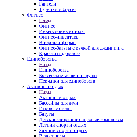
Гантели
Турники и брусья
Фитнес
Назад
Фитнес
Инверсионные столы
Фитнес-инвентарь
Виброплатформы
Фитнес-батуты с ручкой для джампинга
Красота и здоровье
Единоборства
Назад
Единоборства
Боксерские мешки и груши
Перчатки для единоборств
Активный отдых
Назад
Активный отдых
Бассейны для дачи
Игровые столы
Батуты
Детские спортивно-игровые комплексы
Летний спорт и отдых
Зимний спорт и отдых
Велосипеды