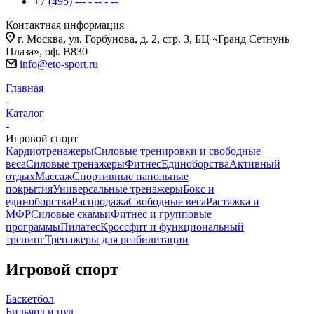
+7 (495) --- - -- - --
Контактная информация
г. Москва, ул. Горбунова, д. 2, стр. 3, БЦ «Гранд Сетнунь
Плаза», оф. В830
info@eto-sport.ru
Главная
-
Каталог
-
Игровой спорт
Кардиотренажеры
Силовые тренировки и свободные
веса
Силовые тренажеры
Фитнес
Единоборства
Активный
отдых
Массаж
Спортивные напольные
покрытия
Универсальные тренажеры
Бокс и
единоборства
Распродажа
Свободные веса
Растяжка и
МФР
Силовые скамьи
Фитнес и групповые
программы
Пилатес
Кроссфит и функциональный
тренинг
Тренажеры для реабилитации
Игровой спорт
Баскетбол
Бильярд и пул