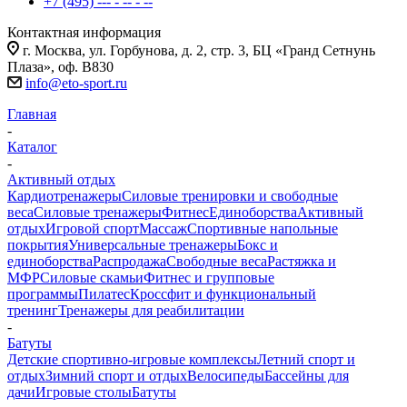
+7 (495) --- - -- - --
Контактная информация
г. Москва, ул. Горбунова, д. 2, стр. 3, БЦ «Гранд Сетнунь
Плаза», оф. В830
info@eto-sport.ru
Главная
-
Каталог
-
Активный отдых
Кардиотренажеры
Силовые тренировки и свободные
веса
Силовые тренажеры
Фитнес
Единоборства
Активный
отдых
Игровой спорт
Массаж
Спортивные напольные
покрытия
Универсальные тренажеры
Бокс и
единоборства
Распродажа
Свободные веса
Растяжка и
МФР
Силовые скамьи
Фитнес и групповые
программы
Пилатес
Кроссфит и функциональный
тренинг
Тренажеры для реабилитации
-
Батуты
Детские спортивно-игровые комплексы
Летний спорт и
отдых
Зимний спорт и отдых
Велосипеды
Бассейны для
дачи
Игровые столы
Батуты