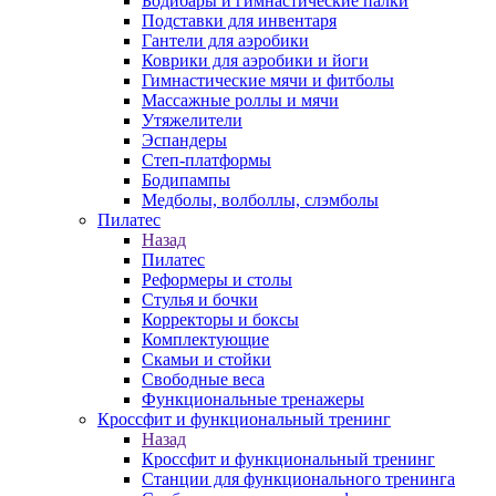
Бодибары и гимнастические палки
Подставки для инвентаря
Гантели для аэробики
Коврики для аэробики и йоги
Гимнастические мячи и фитболы
Массажные роллы и мячи
Утяжелители
Эспандеры
Степ-платформы
Бодипампы
Медболы, волболлы, слэмболы
Пилатес
Назад
Пилатес
Реформеры и столы
Стулья и бочки
Корректоры и боксы
Комплектующие
Скамьи и стойки
Свободные веса
Функциональные тренажеры
Кроссфит и функциональный тренинг
Назад
Кроссфит и функциональный тренинг
Станции для функционального тренинга