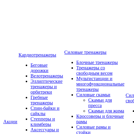
Силовые тренажеры
Кардиотренажеры
Блочные тренажеры
Беговые
Тренажеры со
дорожки
свободным весом
Велотренажеры
Мультистанции и
Эллиптические
многофункциональные
тренажеры и
тренажеры
орбитреки
Силовые скамьи
Сил
Гребные
Скамьи для
сво
тренажеры
пресса
Спин-байки и
Скамьи для жима
сайклы
Кроссоверы и блочные
Степперы и
Акции
рамы
климберы
Силовые рамы и
Аксессуары и
стойки