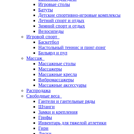
Игровые столы
Батуты
Детские спортивно-игровые комплексы
Летний спорт и отдых
Зимний спорт и отдых
Велосипеды
Игровой спорт
Баскетбол
Настольный теннис и пинг-понг
Бильярд и пул
Массаж
Массажные столы
Массажеры
Массажные кресла
Вибромассажеры
Массажные аксессуары
Распродажа
Свободные веса
Гантели и гантельные ряды
Штанги
Замки и крепления
Грифы
Инвентарь для тяжелой атлетики
Гири
Диски