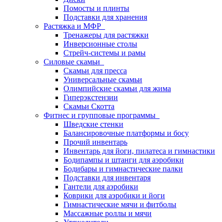
Помосты и плинты
Подставки для хранения
Растяжка и МФР
Тренажеры для растяжки
Инверсионные столы
Стрейч-системы и рамы
Силовые скамьи
Скамьи для пресса
Универсальные скамьи
Олимпийские скамьи для жима
Гиперэкстензии
Скамьи Скотта
Фитнес и групповые программы
Шведские стенки
Балансировочные платформы и босу
Прочий инвентарь
Инвентарь для йоги, пилатеса и гимнастики
Бодипампы и штанги для аэробики
Бодибары и гимнастические палки
Подставки для инвентаря
Гантели для аэробики
Коврики для аэробики и йоги
Гимнастические мячи и фитболы
Массажные роллы и мячи