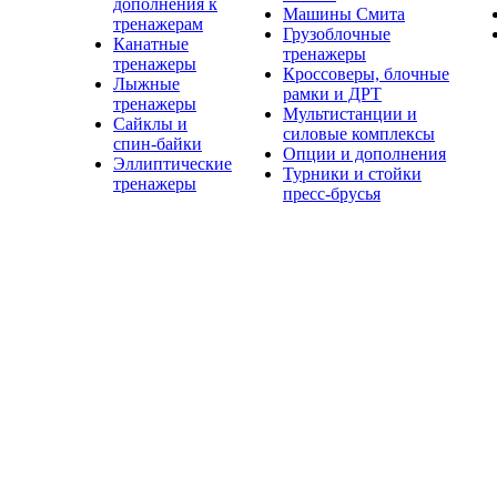
дополнения к
Машины Смита
тренажерам
Грузоблочные
Канатные
тренажеры
тренажеры
Кроссоверы, блочные
Лыжные
рамки и ДРТ
тренажеры
Мультистанции и
Сайклы и
силовые комплексы
спин-байки
Опции и дополнения
Эллиптические
Турники и стойки
тренажеры
пресс-брусья