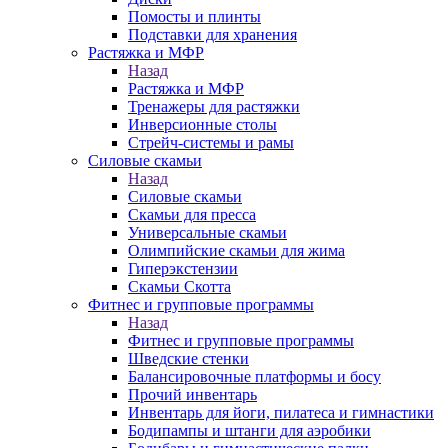
Помосты и плинты
Подставки для хранения
Растяжка и МФР
Назад
Растяжка и МФР
Тренажеры для растяжки
Инверсионные столы
Стрейч-системы и рамы
Силовые скамьи
Назад
Силовые скамьи
Скамьи для пресса
Универсальные скамьи
Олимпийские скамьи для жима
Гиперэкстензии
Скамьи Скотта
Фитнес и групповые программы
Назад
Фитнес и групповые программы
Шведские стенки
Балансировочные платформы и босу
Прочий инвентарь
Инвентарь для йоги, пилатеса и гимнастики
Бодипампы и штанги для аэробики