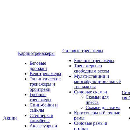
Силовые тренажеры
Кардиотренажеры
Блочные тренажеры
Беговые
Тренажеры со
дорожки
свободным весом
Велотренажеры
Мультистанции и
Эллиптические
многофункциональные
тренажеры и
тренажеры
орбитреки
Силовые скамьи
Сил
Гребные
Скамьи для
сво
тренажеры
пресса
Спин-байки и
Скамьи для жима
сайклы
Кроссоверы и блочные
Степперы и
Акции
рамы
климберы
Силовые рамы и
Аксессуары и
стойки