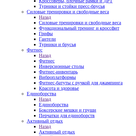
Кроссоверы, блочные рамки и ДРТ
Турники и стойки пресс-брусья
Силовые тренировки и свободные веса
Назад
Силовые тренировки и свободные веса
Функциональный тренинг и кроссфит
Грифы
Гантели
Турники и брусья
Фитнес
Назад
Фитнес
Инверсионные столы
Фитнес-инвентарь
Виброплатформы
Фитнес-батуты с ручкой для джампинга
Красота и здоровье
Единоборства
Назад
Единоборства
Боксерские мешки и груши
Перчатки для единоборств
Активный отдых
Назад
Активный отдых