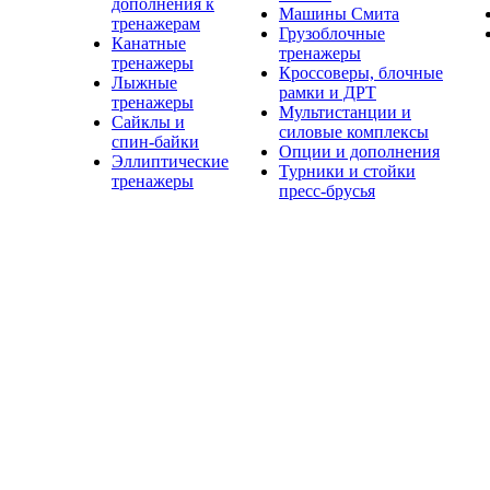
дополнения к
Машины Смита
тренажерам
Грузоблочные
Канатные
тренажеры
тренажеры
Кроссоверы, блочные
Лыжные
рамки и ДРТ
тренажеры
Мультистанции и
Сайклы и
силовые комплексы
спин-байки
Опции и дополнения
Эллиптические
Турники и стойки
тренажеры
пресс-брусья