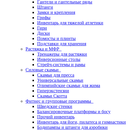
Гантели и гантельные ряды
Штанги
Замки и крепления
Грифы
Инвентарь для тяжелой атлетики
Гири
Диски
Помосты и плинты
Подставки для хранения
Растяжка и МФР
Тренажеры для растяжки
Инверсионные столы
Стрейч-системы и рамы
Силовые скамьи
Скамьи для пресса
Универсальные скамьи
Олимпийские скамьи для жима
Гиперэкстензии
Скамьи Скотта
Фитнес и групповые программы
Шведские стенки
Балансировочные платформы и босу
Прочий инвентарь
Инвентарь для йоги, пилатеса и гимнастики
Бодипампы и штанги для аэробики