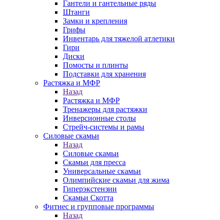
Гантели и гантельные ряды
Штанги
Замки и крепления
Грифы
Инвентарь для тяжелой атлетики
Гири
Диски
Помосты и плинты
Подставки для хранения
Растяжка и МФР
Назад
Растяжка и МФР
Тренажеры для растяжки
Инверсионные столы
Стрейч-системы и рамы
Силовые скамьи
Назад
Силовые скамьи
Скамьи для пресса
Универсальные скамьи
Олимпийские скамьи для жима
Гиперэкстензии
Скамьи Скотта
Фитнес и групповые программы
Назад