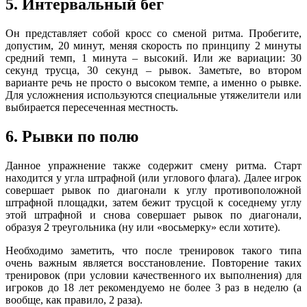
5. Интервальный бег
Он представляет собой кросс со сменой ритма. Пробегите,
допустим, 20 минут, меняя скорость по принципу 2 минуты
средний темп, 1 минута – высокий. Или же вариации: 30
секунд трусца, 30 секунд – рывок. Заметьте, во втором
варианте речь не просто о высоком темпе, а именно о рывке.
Для усложнения используются специальные утяжелители или
выбирается пересеченная местность.
6. Рывки по полю
Данное упражнение также содержит смену ритма. Старт
находится у угла штрафной (или углового флага). Далее игрок
совершает рывок по диагонали к углу противоположной
штрафной площадки, затем бежит трусцой к соседнему углу
этой штрафной и снова совершает рывок по диагонали,
образуя 2 треугольника (ну или «восьмерку» если хотите).
Необходимо заметить, что после тренировок такого типа
очень важным является восстановление. Повторение таких
тренировок (при условии качественного их выполнения) для
игроков до 18 лет рекомендуемо не более 3 раз в неделю (а
вообще, как правило, 2 раза).