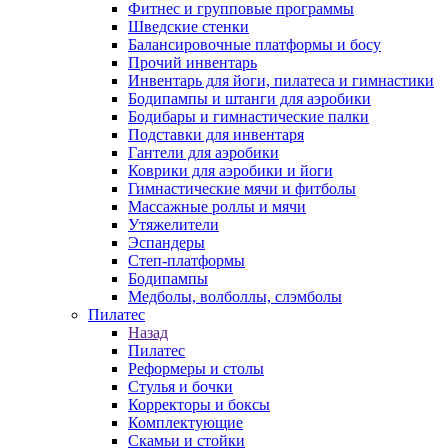
Фитнес и групповые программы
Шведские стенки
Балансировочные платформы и босу
Прочий инвентарь
Инвентарь для йоги, пилатеса и гимнастики
Бодипампы и штанги для аэробики
Бодибары и гимнастические палки
Подставки для инвентаря
Гантели для аэробики
Коврики для аэробики и йоги
Гимнастические мячи и фитболы
Массажные роллы и мячи
Утяжелители
Эспандеры
Степ-платформы
Бодипампы
Медболы, волболлы, слэмболы
Пилатес
Назад
Пилатес
Реформеры и столы
Стулья и бочки
Корректоры и боксы
Комплектующие
Скамьи и стойки