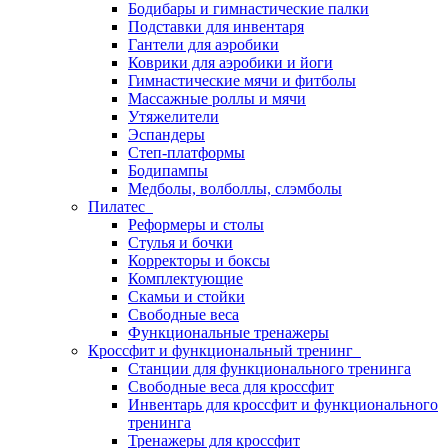
Бодибары и гимнастические палки
Подставки для инвентаря
Гантели для аэробики
Коврики для аэробики и йоги
Гимнастические мячи и фитболы
Массажные роллы и мячи
Утяжелители
Эспандеры
Степ-платформы
Бодипампы
Медболы, волболлы, слэмболы
Пилатес
Реформеры и столы
Стулья и бочки
Корректоры и боксы
Комплектующие
Скамьи и стойки
Свободные веса
Функциональные тренажеры
Кроссфит и функциональный тренинг
Станции для функционального тренинга
Свободные веса для кроссфит
Инвентарь для кроссфит и функционального
тренинга
Тренажеры для кроссфит