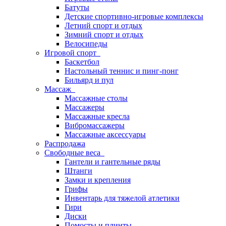
Батуты
Детские спортивно-игровые комплексы
Летний спорт и отдых
Зимний спорт и отдых
Велосипеды
Игровой спорт
Баскетбол
Настольный теннис и пинг-понг
Бильярд и пул
Массаж
Массажные столы
Массажеры
Массажные кресла
Вибромассажеры
Массажные аксессуары
Распродажа
Свободные веса
Гантели и гантельные ряды
Штанги
Замки и крепления
Грифы
Инвентарь для тяжелой атлетики
Гири
Диски
Помосты и плинты