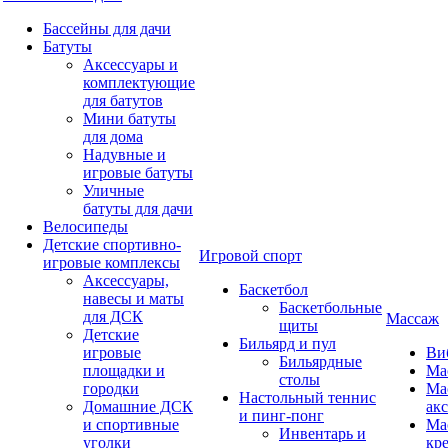
Бассейны для дачи
Батуты
Аксессуары и
комплектующие
для батутов
Мини батуты
для дома
Надувные и
игровые батуты
Уличные
батуты для дачи
Велосипеды
Детские спортивно-
Игровой спорт
игровые комплексы
Аксессуары,
Баскетбол
навесы и маты
Баскетбольные
для ДСК
Массаж
щиты
Детские
Бильярд и пул
игровые
Ви
Бильярдные
площадки и
Ма
столы
городки
Ма
Настольный теннис
Домашние ДСК
ак
и пинг-понг
и спортивные
Ма
Инвентарь и
уголки
кр