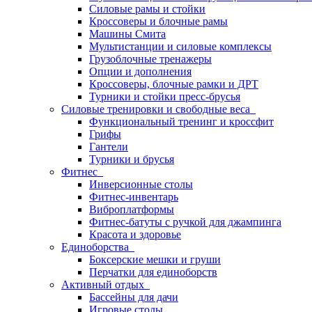
Силовые рамы и стойки
Кроссоверы и блочные рамы
Машины Смита
Мультистанции и силовые комплексы
Грузоблочные тренажеры
Опции и дополнения
Кроссоверы, блочные рамки и ДРТ
Турники и стойки пресс-брусья
Силовые тренировки и свободные веса
Функциональный тренинг и кроссфит
Грифы
Гантели
Турники и брусья
Фитнес
Инверсионные столы
Фитнес-инвентарь
Виброплатформы
Фитнес-батуты с ручкой для джампинга
Красота и здоровье
Единоборства
Боксерские мешки и груши
Перчатки для единоборств
Активный отдых
Бассейны для дачи
Игровые столы