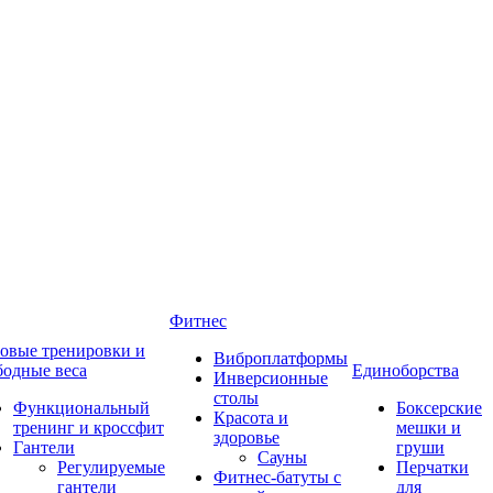
Фитнес
овые тренировки и
Виброплатформы
бодные веса
Единоборства
Инверсионные
столы
Функциональный
Боксерские
Красота и
тренинг и кроссфит
мешки и
здоровье
Гантели
груши
Сауны
Регулируемые
Перчатки
Фитнес-батуты с
гантели
для