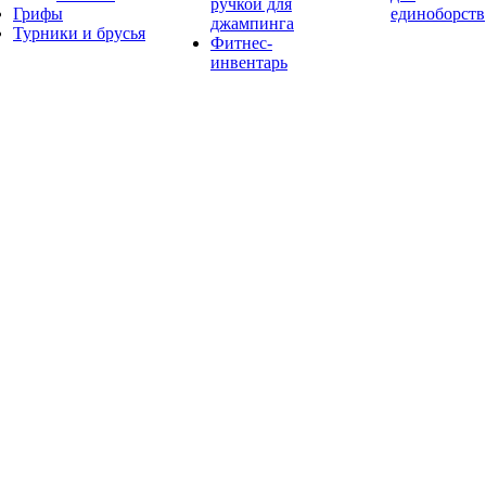
ручкой для
Грифы
единоборств
джампинга
Турники и брусья
Фитнес-
инвентарь