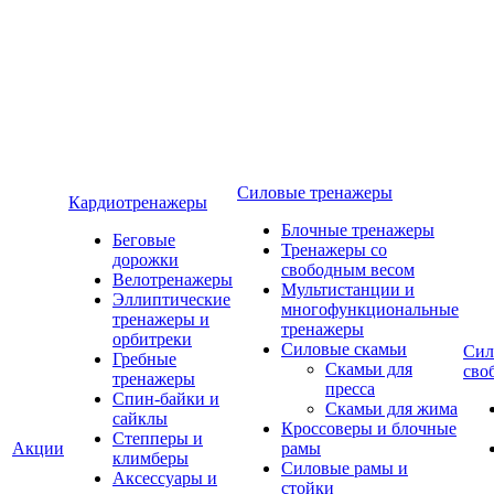
Силовые тренажеры
Кардиотренажеры
Блочные тренажеры
Беговые
Тренажеры со
дорожки
свободным весом
Велотренажеры
Мультистанции и
Эллиптические
многофункциональные
тренажеры и
тренажеры
орбитреки
Силовые скамьи
Сил
Гребные
Скамьи для
сво
тренажеры
пресса
Спин-байки и
Скамьи для жима
сайклы
Кроссоверы и блочные
Степперы и
Акции
рамы
климберы
Силовые рамы и
Аксессуары и
стойки