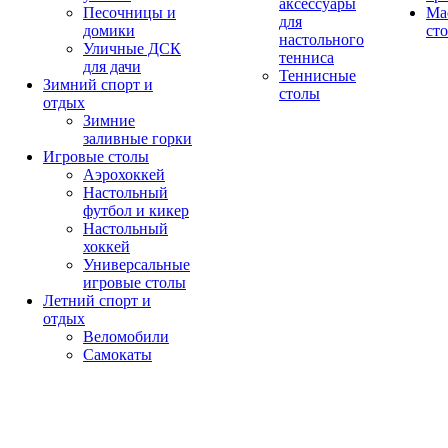
аксессуары
Песочницы и
Ма
для
домики
ст
настольного
Уличные ДСК
тенниса
для дачи
Теннисные
Зимний спорт и
столы
отдых
Зимние
заливные горки
Игровые столы
Аэрохоккей
Настольный
футбол и кикер
Настольный
хоккей
Универсальные
игровые столы
Летний спорт и
отдых
Веломобили
Самокаты