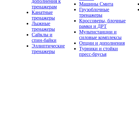
дополнения к
Машины Смита
тренажерам
Грузоблочные
Канатные
тренажеры
тренажеры
Кроссоверы, блочные
Лыжные
рамки и ДРТ
тренажеры
Мультистанции и
Сайклы и
силовые комплексы
спин-байки
Опции и дополнения
Эллиптические
Турники и стойки
тренажеры
пресс-брусья