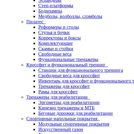
Эспандеры
Степ-платформы
Бодипампы
Медболы, волболлы, слэмболы
Пилатес
Реформеры и столы
Стулья и бочки
Корректоры и боксы
Комплектующие
Скамьи и стойки
Свободные веса
Функциональные тренажеры
Кроссфит и функциональный тренинг
Станции для функционального тренинга
Свободные веса для кроссфит
Инвентарь для кроссфит и функционального 
Тренажеры для кроссфит
Рамы для кроссфит
Тренажеры для реабилитации
Эргометры для реабилитации
Кинезио тренажеры и МТБ
Беговые дорожки для реабилитации
Спортивные напольные покрытия
Модульные спортивные покрытия
Искусственный газон