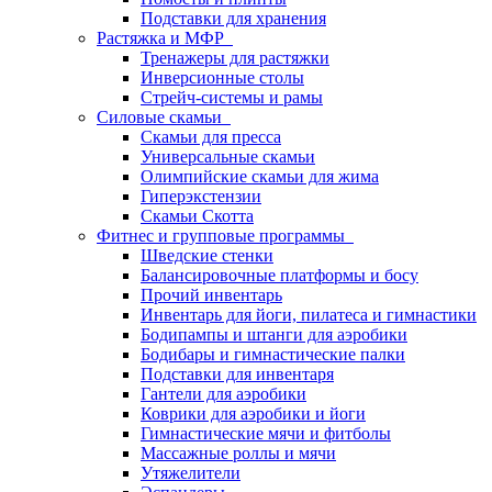
Подставки для хранения
Растяжка и МФР
Тренажеры для растяжки
Инверсионные столы
Стрейч-системы и рамы
Силовые скамьи
Скамьи для пресса
Универсальные скамьи
Олимпийские скамьи для жима
Гиперэкстензии
Скамьи Скотта
Фитнес и групповые программы
Шведские стенки
Балансировочные платформы и босу
Прочий инвентарь
Инвентарь для йоги, пилатеса и гимнастики
Бодипампы и штанги для аэробики
Бодибары и гимнастические палки
Подставки для инвентаря
Гантели для аэробики
Коврики для аэробики и йоги
Гимнастические мячи и фитболы
Массажные роллы и мячи
Утяжелители