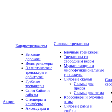
Силовые тренажеры
Кардиотренажеры
Блочные тренажеры
Беговые
Тренажеры со
дорожки
свободным весом
Велотренажеры
Мультистанции и
Эллиптические
многофункциональные
тренажеры и
тренажеры
орбитреки
Силовые скамьи
Сил
Гребные
Скамьи для
сво
тренажеры
пресса
Спин-байки и
Скамьи для жима
сайклы
Кроссоверы и блочные
Степперы и
Акции
рамы
климберы
Силовые рамы и
Аксессуары и
стойки