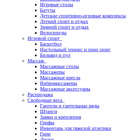
Игровые столы
Батуты
Детские спортивно-игровые комплексы
Летний спорт и отдых
Зимний спорт и отдых
Велосипеды
Игровой спорт
Баскетбол
Настольный теннис и пинг-понг
Бильярд и пул
Массаж
Массажные столы
Массажеры
Массажные кресла
Вибромассажеры
Массажные аксессуары
Распродажа
Свободные веса
Гантели и гантельные ряды
Штанги
Замки и крепления
Грифы
Инвентарь для тяжелой атлетики
Гири
Диски