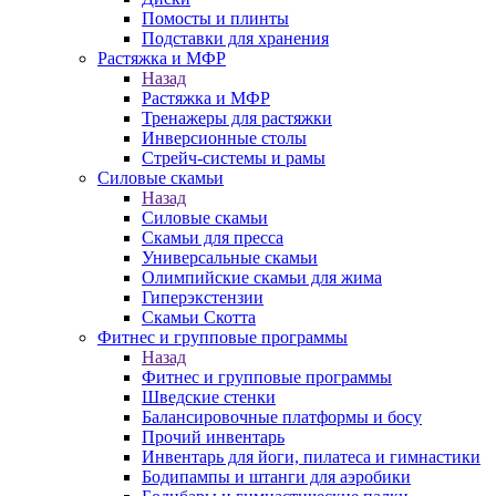
Помосты и плинты
Подставки для хранения
Растяжка и МФР
Назад
Растяжка и МФР
Тренажеры для растяжки
Инверсионные столы
Стрейч-системы и рамы
Силовые скамьи
Назад
Силовые скамьи
Скамьи для пресса
Универсальные скамьи
Олимпийские скамьи для жима
Гиперэкстензии
Скамьи Скотта
Фитнес и групповые программы
Назад
Фитнес и групповые программы
Шведские стенки
Балансировочные платформы и босу
Прочий инвентарь
Инвентарь для йоги, пилатеса и гимнастики
Бодипампы и штанги для аэробики