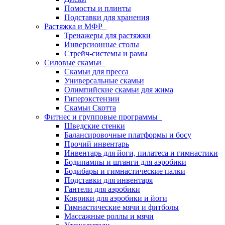
Помосты и плинты
Подставки для хранения
Растяжка и МФР
Тренажеры для растяжки
Инверсионные столы
Стрейч-системы и рамы
Силовые скамьи
Скамьи для пресса
Универсальные скамьи
Олимпийские скамьи для жима
Гиперэкстензии
Скамьи Скотта
Фитнес и групповые программы
Шведские стенки
Балансировочные платформы и босу
Прочий инвентарь
Инвентарь для йоги, пилатеса и гимнастики
Бодипампы и штанги для аэробики
Бодибары и гимнастические палки
Подставки для инвентаря
Гантели для аэробики
Коврики для аэробики и йоги
Гимнастические мячи и фитболы
Массажные роллы и мячи