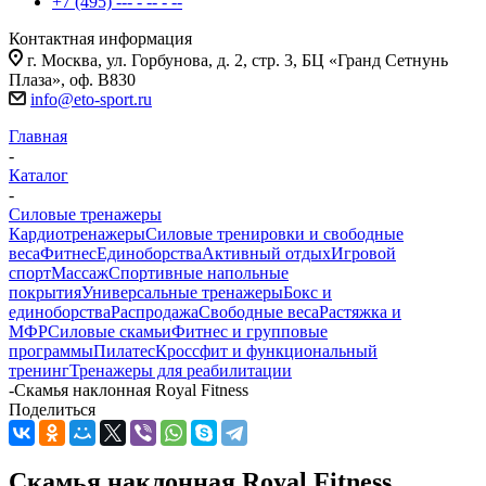
+7 (495) --- - -- - --
Контактная информация
г. Москва, ул. Горбунова, д. 2, стр. 3, БЦ «Гранд Сетнунь
Плаза», оф. В830
info@eto-sport.ru
Главная
-
Каталог
-
Силовые тренажеры
Кардиотренажеры
Силовые тренировки и свободные
веса
Фитнес
Единоборства
Активный отдых
Игровой
спорт
Массаж
Спортивные напольные
покрытия
Универсальные тренажеры
Бокс и
единоборства
Распродажа
Свободные веса
Растяжка и
МФР
Силовые скамьи
Фитнес и групповые
программы
Пилатес
Кроссфит и функциональный
тренинг
Тренажеры для реабилитации
-
Скамья наклонная Royal Fitness
Поделиться
Скамья наклонная Royal Fitness