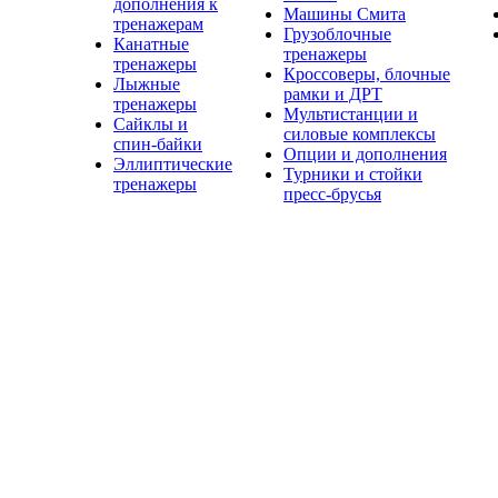
дополнения к
Машины Смита
тренажерам
Грузоблочные
Канатные
тренажеры
тренажеры
Кроссоверы, блочные
Лыжные
рамки и ДРТ
тренажеры
Мультистанции и
Сайклы и
силовые комплексы
спин-байки
Опции и дополнения
Эллиптические
Турники и стойки
тренажеры
пресс-брусья