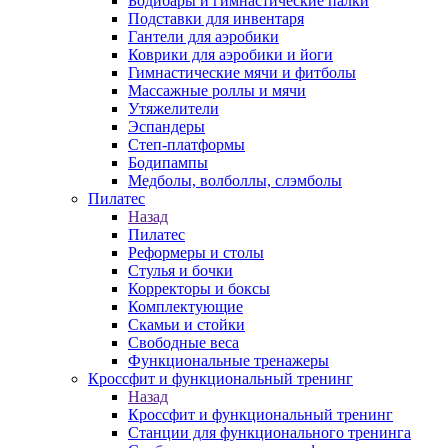
Бодибары и гимнастические палки
Подставки для инвентаря
Гантели для аэробики
Коврики для аэробики и йоги
Гимнастические мячи и фитболы
Массажные роллы и мячи
Утяжелители
Эспандеры
Степ-платформы
Бодипампы
Медболы, волболлы, слэмболы
Пилатес
Назад
Пилатес
Реформеры и столы
Стулья и бочки
Корректоры и боксы
Комплектующие
Скамьи и стойки
Свободные веса
Функциональные тренажеры
Кроссфит и функциональный тренинг
Назад
Кроссфит и функциональный тренинг
Станции для функционального тренинга