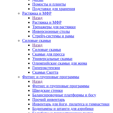
Помосты и плинты
Подставки для хранения
Растяжка и МФР
Назад
Растяжка и МФР
Тренажеры для растяжки
Инверсионные столы
Стрейч-системы и рамы
Силовые скамьи
Назад
Силовые скамьи
Скамьи для пресса
Универсальные скамьи
Олимпийские скамьи для жима
Гиперэкстензии
Скамьи Скотта
Фитнес и групповые программы
Назад
Фитнес и групповые программы
Шведские стенки
Балансировочные платформы и босу
Прочий инвентарь
Инвентарь для йоги, пилатеса и гимнастики
Бодипампы и штанги для аэробики