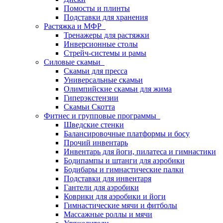
Помосты и плинты
Подставки для хранения
Растяжка и МФР
Тренажеры для растяжки
Инверсионные столы
Стрейч-системы и рамы
Силовые скамьи
Скамьи для пресса
Универсальные скамьи
Олимпийские скамьи для жима
Гиперэкстензии
Скамьи Скотта
Фитнес и групповые программы
Шведские стенки
Балансировочные платформы и босу
Прочий инвентарь
Инвентарь для йоги, пилатеса и гимнастики
Бодипампы и штанги для аэробики
Бодибары и гимнастические палки
Подставки для инвентаря
Гантели для аэробики
Коврики для аэробики и йоги
Гимнастические мячи и фитболы
Массажные роллы и мячи