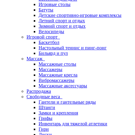
Игровые столы
Батуты
Детские спортивно-игровые комплексы
Летний спорт и отдых
Зимний спорт и отдых
Велосипеды
Игровой спорт
Баскетбол
Настольный теннис и пинг-понг
Бильярд и пул
Массаж
Массажные столы
Массажеры
Массажные кресла
Вибромассажеры
Массажные аксессуары
Распродажа
Свободные веса
Гантели и гантельные ряды
Штанги
Замки и крепления
Грифы
Инвентарь для тяжелой атлетики
Гири
Диски