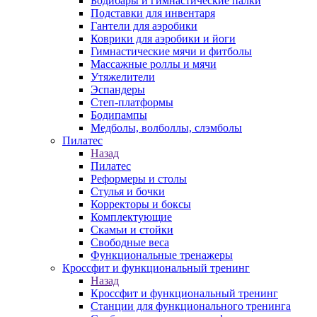
Бодибары и гимнастические палки
Подставки для инвентаря
Гантели для аэробики
Коврики для аэробики и йоги
Гимнастические мячи и фитболы
Массажные роллы и мячи
Утяжелители
Эспандеры
Степ-платформы
Бодипампы
Медболы, волболлы, слэмболы
Пилатес
Назад
Пилатес
Реформеры и столы
Стулья и бочки
Корректоры и боксы
Комплектующие
Скамьи и стойки
Свободные веса
Функциональные тренажеры
Кроссфит и функциональный тренинг
Назад
Кроссфит и функциональный тренинг
Станции для функционального тренинга