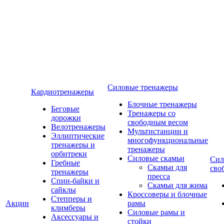
Силовые тренажеры
Кардиотренажеры
Блочные тренажеры
Беговые
Тренажеры со
дорожки
свободным весом
Велотренажеры
Мультистанции и
Эллиптические
многофункциональные
тренажеры и
тренажеры
орбитреки
Силовые скамьи
Сил
Гребные
Скамьи для
сво
тренажеры
пресса
Спин-байки и
Скамьи для жима
сайклы
Кроссоверы и блочные
Степперы и
Акции
рамы
климберы
Силовые рамы и
Аксессуары и
стойки