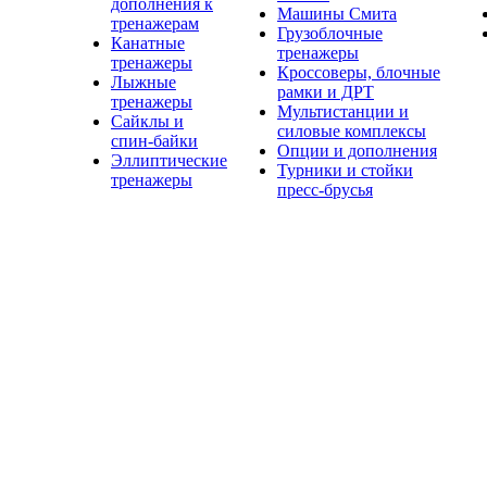
дополнения к
Машины Смита
тренажерам
Грузоблочные
Канатные
тренажеры
тренажеры
Кроссоверы, блочные
Лыжные
рамки и ДРТ
тренажеры
Мультистанции и
Сайклы и
силовые комплексы
спин-байки
Опции и дополнения
Эллиптические
Турники и стойки
тренажеры
пресс-брусья