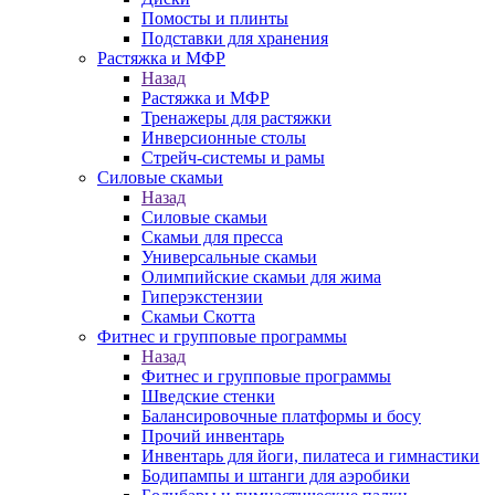
Помосты и плинты
Подставки для хранения
Растяжка и МФР
Назад
Растяжка и МФР
Тренажеры для растяжки
Инверсионные столы
Стрейч-системы и рамы
Силовые скамьи
Назад
Силовые скамьи
Скамьи для пресса
Универсальные скамьи
Олимпийские скамьи для жима
Гиперэкстензии
Скамьи Скотта
Фитнес и групповые программы
Назад
Фитнес и групповые программы
Шведские стенки
Балансировочные платформы и босу
Прочий инвентарь
Инвентарь для йоги, пилатеса и гимнастики
Бодипампы и штанги для аэробики