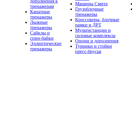
дополнения к
Машины Смита
тренажерам
Грузоблочные
Канатные
тренажеры
тренажеры
Кроссоверы, блочные
Лыжные
рамки и ДРТ
тренажеры
Мультистанции и
Сайклы и
силовые комплексы
спин-байки
Опции и дополнения
Эллиптические
Турники и стойки
тренажеры
пресс-брусья