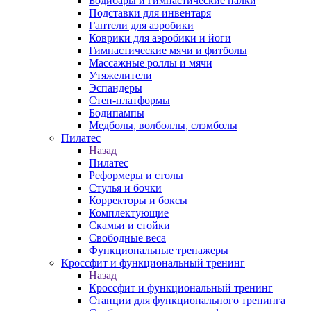
Бодибары и гимнастические палки
Подставки для инвентаря
Гантели для аэробики
Коврики для аэробики и йоги
Гимнастические мячи и фитболы
Массажные роллы и мячи
Утяжелители
Эспандеры
Степ-платформы
Бодипампы
Медболы, волболлы, слэмболы
Пилатес
Назад
Пилатес
Реформеры и столы
Стулья и бочки
Корректоры и боксы
Комплектующие
Скамьи и стойки
Свободные веса
Функциональные тренажеры
Кроссфит и функциональный тренинг
Назад
Кроссфит и функциональный тренинг
Станции для функционального тренинга