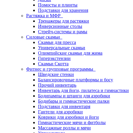
Помосты и плинты
Подставки для хранения
Растяжка и МФР
Тренажеры для растяжки
Инверсионные столы
Стрейч-системы и рамы
Силовые скамьи
Скамьи для пресса
Универсальные скамьи
Олимпийские скамьи для жима
Гиперэкстензии
Скамьи Скотта
Фитнес и групповые программы
Шведские стенки
Балансировочные платформы и босу
Прочий инвентарь
Инвентарь для йоги, пилатеса и гимнастики
Бодипампы и штанги для аэробики
Бодибары и гимнастические палки
Подставки для инвентаря
Гантели для аэробики
Коврики для аэробики и йоги
Гимнастические мячи и фитболы
Массажные роллы и мячи