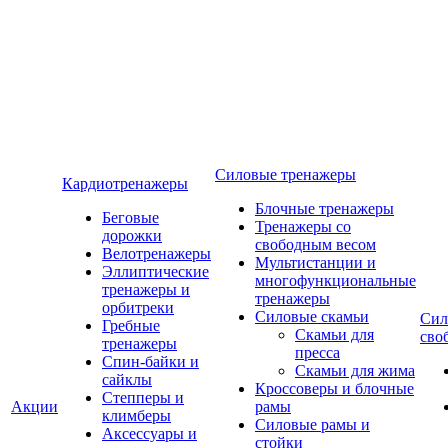
Силовые тренажеры
Кардиотренажеры
Блочные тренажеры
Беговые
Тренажеры со
дорожки
свободным весом
Велотренажеры
Мультистанции и
Эллиптические
многофункциональные
тренажеры и
тренажеры
орбитреки
Силовые скамьи
Сил
Гребные
Скамьи для
сво
тренажеры
пресса
Спин-байки и
Скамьи для жима
сайклы
Кроссоверы и блочные
Степперы и
Акции
рамы
климберы
Силовые рамы и
Аксессуары и
стойки