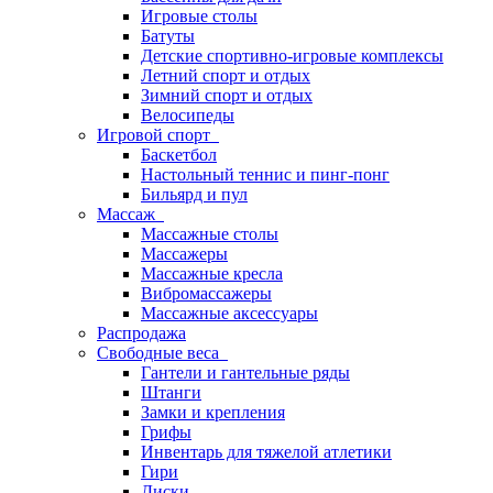
Игровые столы
Батуты
Детские спортивно-игровые комплексы
Летний спорт и отдых
Зимний спорт и отдых
Велосипеды
Игровой спорт
Баскетбол
Настольный теннис и пинг-понг
Бильярд и пул
Массаж
Массажные столы
Массажеры
Массажные кресла
Вибромассажеры
Массажные аксессуары
Распродажа
Свободные веса
Гантели и гантельные ряды
Штанги
Замки и крепления
Грифы
Инвентарь для тяжелой атлетики
Гири
Диски