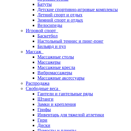
Батуты
Детские спортивно-игровые комплексы
Летний спорт и отдых
Зимний спорт и отдых
Велосипеды
Игровой спорт
Баскетбол
Настольный теннис и пинг-понг
Бильярд и пул
Массаж
Массажные столы
Массажеры
Массажные кресла
Вибромассажеры
Массажные аксессуары
Распродажа
Свободные веса
Гантели и гантельные ряды
Штанги
Замки и крепления
Грифы
Инвентарь для тяжелой атлетики
Гири
Диски
Помосты и плинты