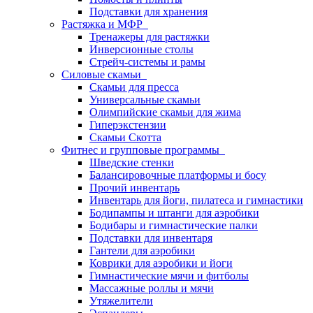
Подставки для хранения
Растяжка и МФР
Тренажеры для растяжки
Инверсионные столы
Стрейч-системы и рамы
Силовые скамьи
Скамьи для пресса
Универсальные скамьи
Олимпийские скамьи для жима
Гиперэкстензии
Скамьи Скотта
Фитнес и групповые программы
Шведские стенки
Балансировочные платформы и босу
Прочий инвентарь
Инвентарь для йоги, пилатеса и гимнастики
Бодипампы и штанги для аэробики
Бодибары и гимнастические палки
Подставки для инвентаря
Гантели для аэробики
Коврики для аэробики и йоги
Гимнастические мячи и фитболы
Массажные роллы и мячи
Утяжелители