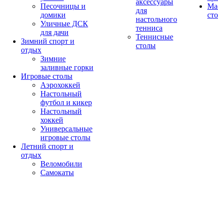
аксессуары
Песочницы и
Ма
для
домики
ст
настольного
Уличные ДСК
тенниса
для дачи
Теннисные
Зимний спорт и
столы
отдых
Зимние
заливные горки
Игровые столы
Аэрохоккей
Настольный
футбол и кикер
Настольный
хоккей
Универсальные
игровые столы
Летний спорт и
отдых
Веломобили
Самокаты