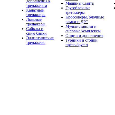
дополнения к
Машины Смита
тренажерам
Грузоблочные
Канатные
тренажеры
тренажеры
Кроссоверы, блочные
Лыжные
рамки и ДРТ
тренажеры
Мультистанции и
Сайклы и
силовые комплексы
спин-байки
Опции и дополнения
Эллиптические
Турники и стойки
тренажеры
пресс-брусья