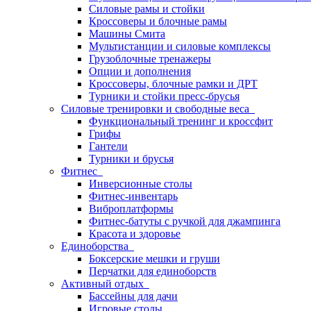
Силовые рамы и стойки
Кроссоверы и блочные рамы
Машины Смита
Мультистанции и силовые комплексы
Грузоблочные тренажеры
Опции и дополнения
Кроссоверы, блочные рамки и ДРТ
Турники и стойки пресс-брусья
Силовые тренировки и свободные веса
Функциональный тренинг и кроссфит
Грифы
Гантели
Турники и брусья
Фитнес
Инверсионные столы
Фитнес-инвентарь
Виброплатформы
Фитнес-батуты с ручкой для джампинга
Красота и здоровье
Единоборства
Боксерские мешки и груши
Перчатки для единоборств
Активный отдых
Бассейны для дачи
Игровые столы