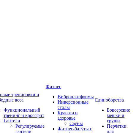
Фитнес
овые тренировки и
Виброплатформы
бодные веса
Единоборства
Инверсионные
столы
Функциональный
Боксерские
Красота и
тренинг и кроссфит
мешки и
здоровье
Гантели
груши
Сауны
Регулируемые
Перчатки
Фитнес-батуты с
гантели
для