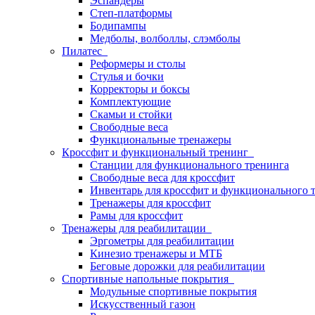
Эспандеры
Степ-платформы
Бодипампы
Медболы, волболлы, слэмболы
Пилатес
Реформеры и столы
Стулья и бочки
Корректоры и боксы
Комплектующие
Скамьи и стойки
Свободные веса
Функциональные тренажеры
Кроссфит и функциональный тренинг
Станции для функционального тренинга
Свободные веса для кроссфит
Инвентарь для кроссфит и функционального 
Тренажеры для кроссфит
Рамы для кроссфит
Тренажеры для реабилитации
Эргометры для реабилитации
Кинезио тренажеры и МТБ
Беговые дорожки для реабилитации
Спортивные напольные покрытия
Модульные спортивные покрытия
Искусственный газон