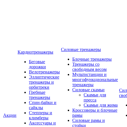
Силовые тренажеры
Кардиотренажеры
Блочные тренажеры
Беговые
Тренажеры со
дорожки
свободным весом
Велотренажеры
Мультистанции и
Эллиптические
многофункциональные
тренажеры и
тренажеры
орбитреки
Силовые скамьи
Сил
Гребные
Скамьи для
сво
тренажеры
пресса
Спин-байки и
Скамьи для жима
сайклы
Кроссоверы и блочные
Степперы и
Акции
рамы
климберы
Силовые рамы и
Аксессуары и
стойки