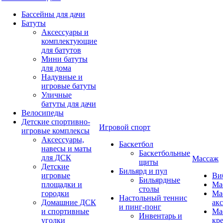
Бассейны для дачи
Батуты
Аксессуары и
комплектующие
для батутов
Мини батуты
для дома
Надувные и
игровые батуты
Уличные
батуты для дачи
Велосипеды
Детские спортивно-
Игровой спорт
игровые комплексы
Аксессуары,
Баскетбол
навесы и маты
Баскетбольные
для ДСК
Массаж
щиты
Детские
Бильярд и пул
игровые
Ви
Бильярдные
площадки и
Ма
столы
городки
Ма
Настольный теннис
Домашние ДСК
ак
и пинг-понг
и спортивные
Ма
Инвентарь и
уголки
кр