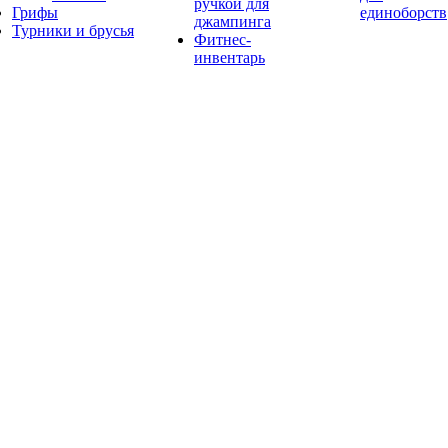
ручкой для
Грифы
единоборств
джампинга
Турники и брусья
Фитнес-
инвентарь