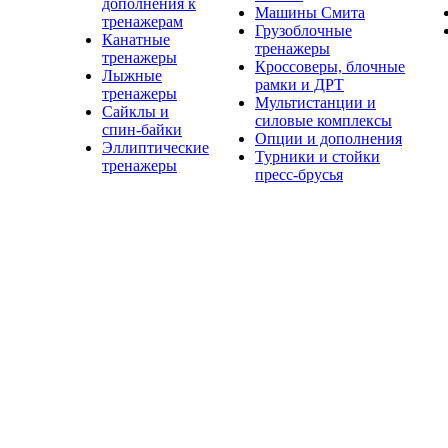
дополнения к
Машины Смита
тренажерам
Грузоблочные
Канатные
тренажеры
тренажеры
Кроссоверы, блочные
Лыжные
рамки и ДРТ
тренажеры
Мультистанции и
Сайклы и
силовые комплексы
спин-байки
Опции и дополнения
Эллиптические
Турники и стойки
тренажеры
пресс-брусья