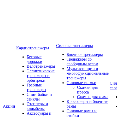
Силовые тренажеры
Кардиотренажеры
Блочные тренажеры
Беговые
Тренажеры со
дорожки
свободным весом
Велотренажеры
Мультистанции и
Эллиптические
многофункциональные
тренажеры и
тренажеры
орбитреки
Силовые скамьи
Сил
Гребные
Скамьи для
сво
тренажеры
пресса
Спин-байки и
Скамьи для жима
сайклы
Кроссоверы и блочные
Степперы и
Акции
рамы
климберы
Силовые рамы и
Аксессуары и
стойки