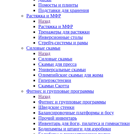
Помосты и плинты
Подставки для хранения
Растяжка и МФР
Назад
Растяжка и МФР
Тренажеры для растяжки
Инверсионные столы
Стрейч-системы и рамы
Силовые скамьи
Назад
Силовые скамьи
Скамьи для пресса
Универсальные скамьи
Олимпийские скамьи для жима
Гиперэкстензии
Скамьи Скотта
Фитнес и групповые программы
Назад
Фитнес и групповые программы
Шведские стенки
Балансировочные платформы и босу
Прочий инвентарь
Инвентарь для йоги, пилатеса и гимнастики
Бодипампы и штанги для аэробики