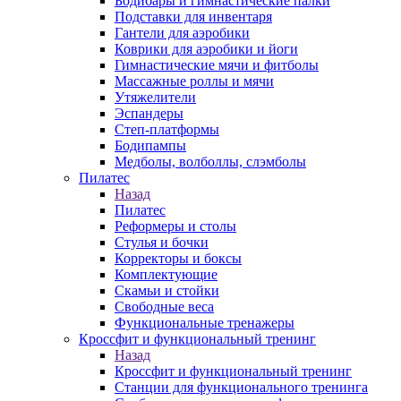
Бодибары и гимнастические палки
Подставки для инвентаря
Гантели для аэробики
Коврики для аэробики и йоги
Гимнастические мячи и фитболы
Массажные роллы и мячи
Утяжелители
Эспандеры
Степ-платформы
Бодипампы
Медболы, волболлы, слэмболы
Пилатес
Назад
Пилатес
Реформеры и столы
Стулья и бочки
Корректоры и боксы
Комплектующие
Скамьи и стойки
Свободные веса
Функциональные тренажеры
Кроссфит и функциональный тренинг
Назад
Кроссфит и функциональный тренинг
Станции для функционального тренинга