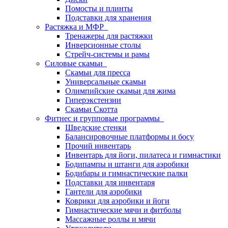
Помосты и плинты
Подставки для хранения
Растяжка и МФР
Тренажеры для растяжки
Инверсионные столы
Стрейч-системы и рамы
Силовые скамьи
Скамьи для пресса
Универсальные скамьи
Олимпийские скамьи для жима
Гиперэкстензии
Скамьи Скотта
Фитнес и групповые программы
Шведские стенки
Балансировочные платформы и босу
Прочий инвентарь
Инвентарь для йоги, пилатеса и гимнастики
Бодипампы и штанги для аэробики
Бодибары и гимнастические палки
Подставки для инвентаря
Гантели для аэробики
Коврики для аэробики и йоги
Гимнастические мячи и фитболы
Массажные роллы и мячи