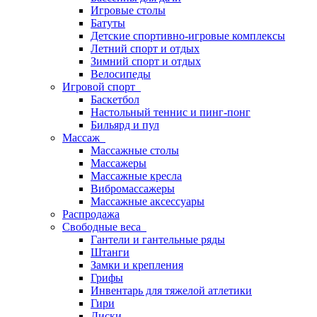
Игровые столы
Батуты
Детские спортивно-игровые комплексы
Летний спорт и отдых
Зимний спорт и отдых
Велосипеды
Игровой спорт
Баскетбол
Настольный теннис и пинг-понг
Бильярд и пул
Массаж
Массажные столы
Массажеры
Массажные кресла
Вибромассажеры
Массажные аксессуары
Распродажа
Свободные веса
Гантели и гантельные ряды
Штанги
Замки и крепления
Грифы
Инвентарь для тяжелой атлетики
Гири
Диски