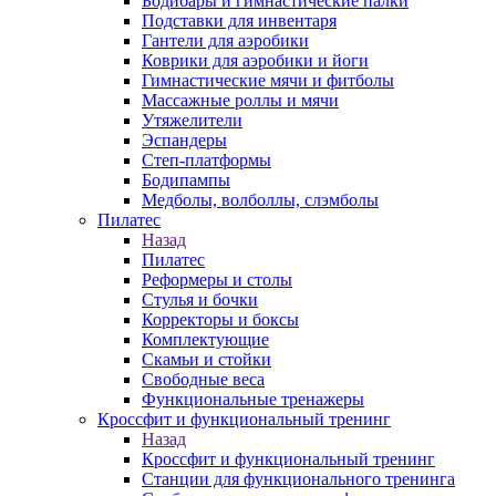
Бодибары и гимнастические палки
Подставки для инвентаря
Гантели для аэробики
Коврики для аэробики и йоги
Гимнастические мячи и фитболы
Массажные роллы и мячи
Утяжелители
Эспандеры
Степ-платформы
Бодипампы
Медболы, волболлы, слэмболы
Пилатес
Назад
Пилатес
Реформеры и столы
Стулья и бочки
Корректоры и боксы
Комплектующие
Скамьи и стойки
Свободные веса
Функциональные тренажеры
Кроссфит и функциональный тренинг
Назад
Кроссфит и функциональный тренинг
Станции для функционального тренинга