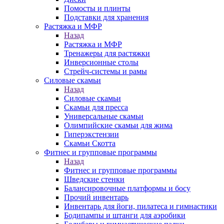
Помосты и плинты
Подставки для хранения
Растяжка и МФР
Назад
Растяжка и МФР
Тренажеры для растяжки
Инверсионные столы
Стрейч-системы и рамы
Силовые скамьи
Назад
Силовые скамьи
Скамьи для пресса
Универсальные скамьи
Олимпийские скамьи для жима
Гиперэкстензии
Скамьи Скотта
Фитнес и групповые программы
Назад
Фитнес и групповые программы
Шведские стенки
Балансировочные платформы и босу
Прочий инвентарь
Инвентарь для йоги, пилатеса и гимнастики
Бодипампы и штанги для аэробики