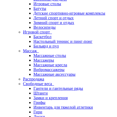
Игровые столы
Батуты
Детские спортивно-игровые комплексы
Летний спорт и отдых
Зимний спорт и отдых
Велосипеды
Игровой спорт
Баскетбол
Настольный теннис и пинг-понг
Бильярд и пул
Массаж
Массажные столы
Массажеры
Массажные кресла
Вибромассажеры
Массажные аксессуары
Распродажа
Свободные веса
Гантели и гантельные ряды
Штанги
Замки и крепления
Грифы
Инвентарь для тяжелой атлетики
Гири
Диски