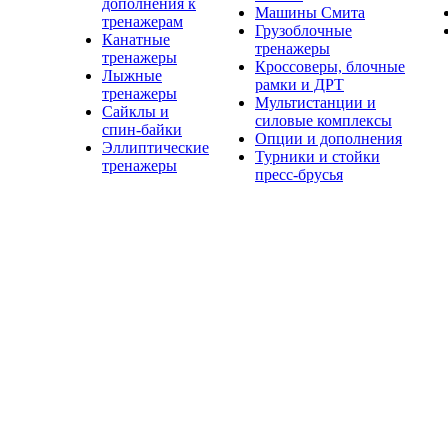
дополнения к
Машины Смита
тренажерам
Грузоблочные
Канатные
тренажеры
тренажеры
Кроссоверы, блочные
Лыжные
рамки и ДРТ
тренажеры
Мультистанции и
Сайклы и
силовые комплексы
спин-байки
Опции и дополнения
Эллиптические
Турники и стойки
тренажеры
пресс-брусья