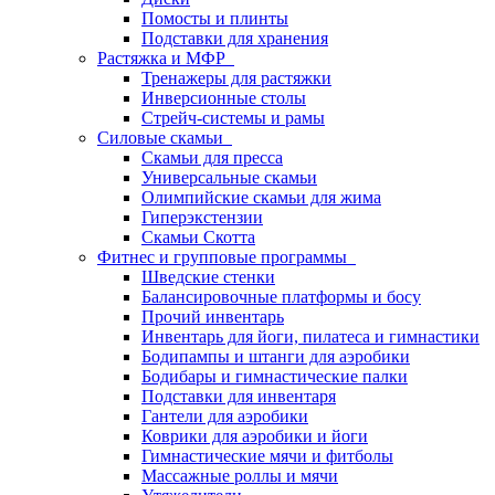
Помосты и плинты
Подставки для хранения
Растяжка и МФР
Тренажеры для растяжки
Инверсионные столы
Стрейч-системы и рамы
Силовые скамьи
Скамьи для пресса
Универсальные скамьи
Олимпийские скамьи для жима
Гиперэкстензии
Скамьи Скотта
Фитнес и групповые программы
Шведские стенки
Балансировочные платформы и босу
Прочий инвентарь
Инвентарь для йоги, пилатеса и гимнастики
Бодипампы и штанги для аэробики
Бодибары и гимнастические палки
Подставки для инвентаря
Гантели для аэробики
Коврики для аэробики и йоги
Гимнастические мячи и фитболы
Массажные роллы и мячи