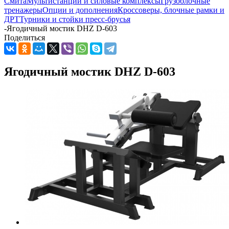
Смита
Мультистанции и силовые комплексы
Грузоблочные
тренажеры
Опции и дополнения
Кроссоверы, блочные рамки и
ДРТ
Турники и стойки пресс-брусья
-
Ягодичный мостик DHZ D-603
Поделиться
Ягодичный мостик DHZ D-603