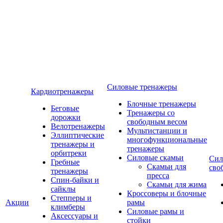
Силовые тренажеры
Кардиотренажеры
Блочные тренажеры
Беговые
Тренажеры со
дорожки
свободным весом
Велотренажеры
Мультистанции и
Эллиптические
многофункциональные
тренажеры и
тренажеры
орбитреки
Силовые скамьи
Сил
Гребные
Скамьи для
сво
тренажеры
пресса
Спин-байки и
Скамьи для жима
сайклы
Кроссоверы и блочные
Степперы и
Акции
рамы
климберы
Силовые рамы и
Аксессуары и
стойки