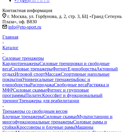
+7 (495) --- - -- - --
Контактная информация
г. Москва, ул. Горбунова, д. 2, стр. 3, БЦ «Гранд Сетнунь
Плаза», оф. В830
info@eto-sport.ru
Главная
-
Каталог
-
Силовые тренажеры
Кардиотренажеры
Силовые тренировки и свободные
веса
Силовые тренажеры
Фитнес
Единоборства
Активный
отдых
Игровой спорт
Массаж
Спортивные напольные
покрытия
Универсальные тренажеры
Бокс и
единоборства
Распродажа
Свободные веса
Растяжка и
МФР
Силовые скамьи
Фитнес и групповые
программы
Пилатес
Кроссфит и функциональный
тренинг
Тренажеры для реабилитации
-
Тренажеры со свободным весом
Блочные тренажеры
Силовые скамьи
Мультистанции и
многофункциональные тренажеры
Силовые рамы и
стойки
Кроссоверы и блочные рамы
Машины