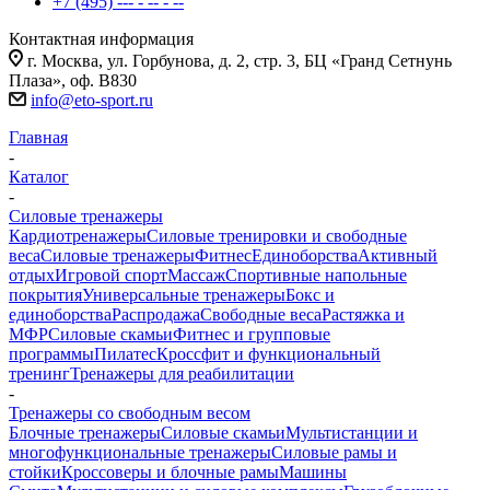
+7 (495) --- - -- - --
Контактная информация
г. Москва, ул. Горбунова, д. 2, стр. 3, БЦ «Гранд Сетнунь
Плаза», оф. В830
info@eto-sport.ru
Главная
-
Каталог
-
Силовые тренажеры
Кардиотренажеры
Силовые тренировки и свободные
веса
Силовые тренажеры
Фитнес
Единоборства
Активный
отдых
Игровой спорт
Массаж
Спортивные напольные
покрытия
Универсальные тренажеры
Бокс и
единоборства
Распродажа
Свободные веса
Растяжка и
МФР
Силовые скамьи
Фитнес и групповые
программы
Пилатес
Кроссфит и функциональный
тренинг
Тренажеры для реабилитации
-
Тренажеры со свободным весом
Блочные тренажеры
Силовые скамьи
Мультистанции и
многофункциональные тренажеры
Силовые рамы и
стойки
Кроссоверы и блочные рамы
Машины