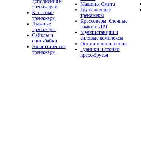
дополнения к
Машины Смита
тренажерам
Грузоблочные
Канатные
тренажеры
тренажеры
Кроссоверы, блочные
Лыжные
рамки и ДРТ
тренажеры
Мультистанции и
Сайклы и
силовые комплексы
спин-байки
Опции и дополнения
Эллиптические
Турники и стойки
тренажеры
пресс-брусья