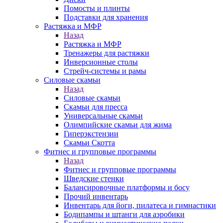
Помосты и плинты
Подставки для хранения
Растяжка и МФР
Назад
Растяжка и МФР
Тренажеры для растяжки
Инверсионные столы
Стрейч-системы и рамы
Силовые скамьи
Назад
Силовые скамьи
Скамьи для пресса
Универсальные скамьи
Олимпийские скамьи для жима
Гиперэкстензии
Скамьи Скотта
Фитнес и групповые программы
Назад
Фитнес и групповые программы
Шведские стенки
Балансировочные платформы и босу
Прочий инвентарь
Инвентарь для йоги, пилатеса и гимнастики
Бодипампы и штанги для аэробики