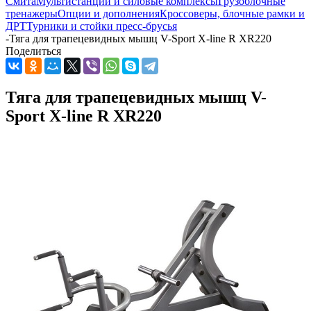
Смита
Мультистанции и силовые комплексы
Грузоблочные
тренажеры
Опции и дополнения
Кроссоверы, блочные рамки и
ДРТ
Турники и стойки пресс-брусья
-
Тяга для трапецевидных мышц V-Sport X-line R XR220
Поделиться
Тяга для трапецевидных мышц V-
Sport X-line R XR220