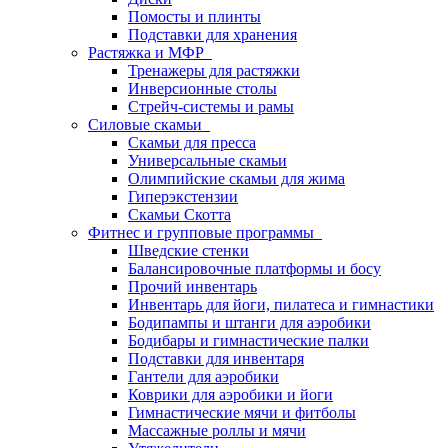
Помосты и плинты
Подставки для хранения
Растяжка и МФР
Тренажеры для растяжки
Инверсионные столы
Стрейч-системы и рамы
Силовые скамьи
Скамьи для пресса
Универсальные скамьи
Олимпийские скамьи для жима
Гиперэкстензии
Скамьи Скотта
Фитнес и групповые программы
Шведские стенки
Балансировочные платформы и босу
Прочий инвентарь
Инвентарь для йоги, пилатеса и гимнастики
Бодипампы и штанги для аэробики
Бодибары и гимнастические палки
Подставки для инвентаря
Гантели для аэробики
Коврики для аэробики и йоги
Гимнастические мячи и фитболы
Массажные роллы и мячи