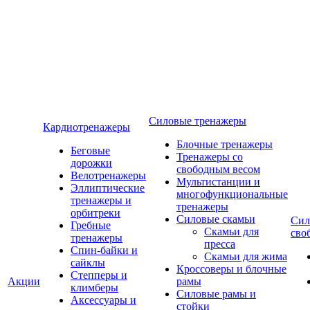
Силовые тренажеры
Кардиотренажеры
Блочные тренажеры
Беговые
Тренажеры со
дорожки
свободным весом
Велотренажеры
Мультистанции и
Эллиптические
многофункциональные
тренажеры и
тренажеры
орбитреки
Силовые скамьи
Сил
Гребные
Скамьи для
сво
тренажеры
пресса
Спин-байки и
Скамьи для жима
сайклы
Кроссоверы и блочные
Степперы и
Акции
рамы
климберы
Силовые рамы и
Аксессуары и
стойки