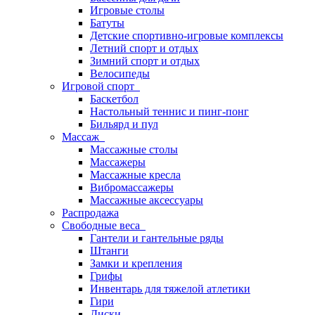
Игровые столы
Батуты
Детские спортивно-игровые комплексы
Летний спорт и отдых
Зимний спорт и отдых
Велосипеды
Игровой спорт
Баскетбол
Настольный теннис и пинг-понг
Бильярд и пул
Массаж
Массажные столы
Массажеры
Массажные кресла
Вибромассажеры
Массажные аксессуары
Распродажа
Свободные веса
Гантели и гантельные ряды
Штанги
Замки и крепления
Грифы
Инвентарь для тяжелой атлетики
Гири
Диски