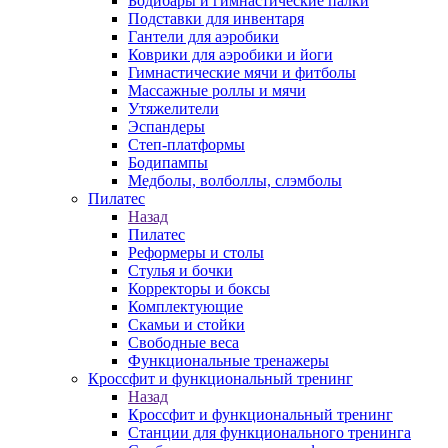
Бодибары и гимнастические палки
Подставки для инвентаря
Гантели для аэробики
Коврики для аэробики и йоги
Гимнастические мячи и фитболы
Массажные роллы и мячи
Утяжелители
Эспандеры
Степ-платформы
Бодипампы
Медболы, волболлы, слэмболы
Пилатес
Назад
Пилатес
Реформеры и столы
Стулья и бочки
Корректоры и боксы
Комплектующие
Скамьи и стойки
Свободные веса
Функциональные тренажеры
Кроссфит и функциональный тренинг
Назад
Кроссфит и функциональный тренинг
Станции для функционального тренинга