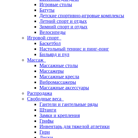
Игровые столы
Батуты
Детские спортивно-игровые комплексы
Летний спорт и отдых
Зимний спорт и отдых
Велосипеды
Игровой спорт
Баскетбол
Настольный теннис и пинг-понг
Бильярд и пул
Массаж
Массажные столы
Массажеры
Массажные кресла
Вибромассажеры
Массажные аксессуары
Распродажа
Свободные веса
Гантели и гантельные ряды
Штанги
Замки и крепления
Грифы
Инвентарь для тяжелой атлетики
Гири
Диски