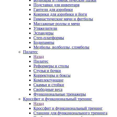
Бодибары и гимнастические палки
Подставки для инвентаря
Гантели для аэробики
Коврики для аэробики и йоги
Гимнастические мячи и фитболы
Массажные роллы и мячи
Утяжелители
Эспандеры
Степ-платформы
Бодипампы
Медболы, волболлы, слэмболы
Пилатес
Назад
Пилатес
Реформеры и столы
Стулья и бочки
Корректоры и боксы
Комплектующие
Скамьи и стойки
Свободные веса
Функциональные тренажеры
Кроссфит и функциональный тренинг
Назад
Кроссфит и функциональный тренинг
Станции для функционального тренинга