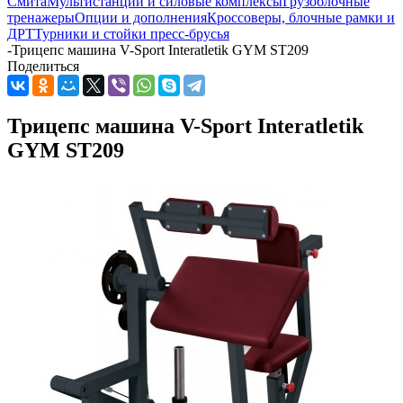
Смита
Мультистанции и силовые комплексы
Грузоблочные
тренажеры
Опции и дополнения
Кроссоверы, блочные рамки и
ДРТ
Турники и стойки пресс-брусья
-
Трицепс машина V-Sport Interatletik GYM ST209
Поделиться
Трицепс машина V-Sport Interatletik
GYM ST209