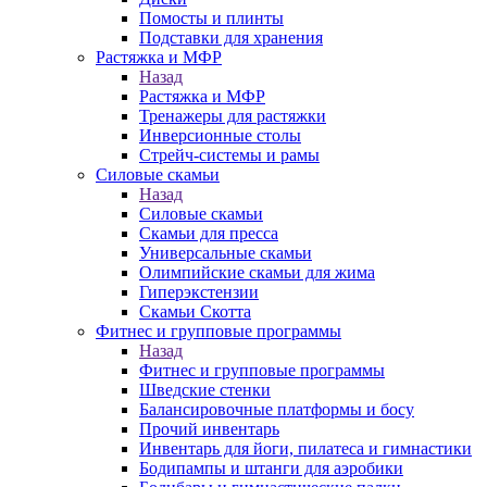
Помосты и плинты
Подставки для хранения
Растяжка и МФР
Назад
Растяжка и МФР
Тренажеры для растяжки
Инверсионные столы
Стрейч-системы и рамы
Силовые скамьи
Назад
Силовые скамьи
Скамьи для пресса
Универсальные скамьи
Олимпийские скамьи для жима
Гиперэкстензии
Скамьи Скотта
Фитнес и групповые программы
Назад
Фитнес и групповые программы
Шведские стенки
Балансировочные платформы и босу
Прочий инвентарь
Инвентарь для йоги, пилатеса и гимнастики
Бодипампы и штанги для аэробики