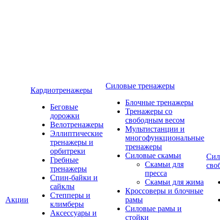
Силовые тренажеры
Кардиотренажеры
Блочные тренажеры
Беговые
Тренажеры со
дорожки
свободным весом
Велотренажеры
Мультистанции и
Эллиптические
многофункциональные
тренажеры и
тренажеры
орбитреки
Силовые скамьи
Сил
Гребные
Скамьи для
сво
тренажеры
пресса
Спин-байки и
Скамьи для жима
сайклы
Кроссоверы и блочные
Степперы и
Акции
рамы
климберы
Силовые рамы и
Аксессуары и
стойки