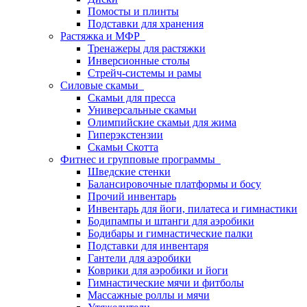
Помосты и плинты
Подставки для хранения
Растяжка и МФР
Тренажеры для растяжки
Инверсионные столы
Стрейч-системы и рамы
Силовые скамьи
Скамьи для пресса
Универсальные скамьи
Олимпийские скамьи для жима
Гиперэкстензии
Скамьи Скотта
Фитнес и групповые программы
Шведские стенки
Балансировочные платформы и босу
Прочий инвентарь
Инвентарь для йоги, пилатеса и гимнастики
Бодипампы и штанги для аэробики
Бодибары и гимнастические палки
Подставки для инвентаря
Гантели для аэробики
Коврики для аэробики и йоги
Гимнастические мячи и фитболы
Массажные роллы и мячи