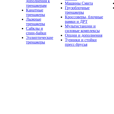
дополнения к
Машины Смита
тренажерам
Грузоблочные
Канатные
тренажеры
тренажеры
Кроссоверы, блочные
Лыжные
рамки и ДРТ
тренажеры
Мультистанции и
Сайклы и
силовые комплексы
спин-байки
Опции и дополнения
Эллиптические
Турники и стойки
тренажеры
пресс-брусья