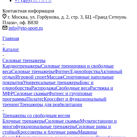
+7 (495) --- - -- - --
Контактная информация
г. Москва, ул. Горбунова, д. 2, стр. 3, БЦ «Гранд Сетнунь
Плаза», оф. В830
info@eto-sport.ru
Главная
-
Каталог
-
Силовые тренажеры
Кардиотренажеры
Силовые тренировки и свободные
веса
Силовые тренажеры
Фитнес
Единоборства
Активный
отдых
Игровой спорт
Массаж
Спортивные напольные
покрытия
Универсальные тренажеры
Бокс и
единоборства
Распродажа
Свободные веса
Растяжка и
МФР
Силовые скамьи
Фитнес и групповые
программы
Пилатес
Кроссфит и функциональный
тренинг
Тренажеры для реабилитации
-
Тренажеры со свободным весом
Блочные тренажеры
Силовые скамьи
Мультистанции и
многофункциональные тренажеры
Силовые рамы и
стойки
Кроссоверы и блочные рамы
Машины