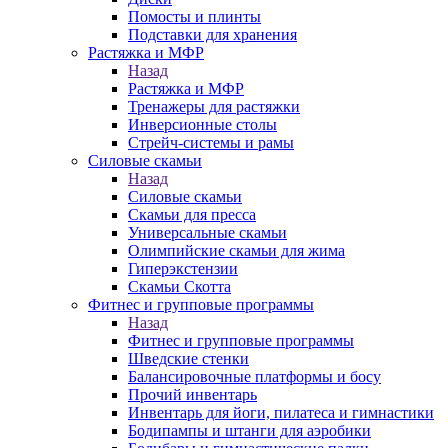
Помосты и плинты
Подставки для хранения
Растяжка и МФР
Назад
Растяжка и МФР
Тренажеры для растяжки
Инверсионные столы
Стрейч-системы и рамы
Силовые скамьи
Назад
Силовые скамьи
Скамьи для пресса
Универсальные скамьи
Олимпийские скамьи для жима
Гиперэкстензии
Скамьи Скотта
Фитнес и групповые программы
Назад
Фитнес и групповые программы
Шведские стенки
Балансировочные платформы и босу
Прочий инвентарь
Инвентарь для йоги, пилатеса и гимнастики
Бодипампы и штанги для аэробики