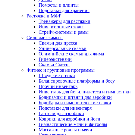
Помосты и плинты
Подставки для хранения
Растяжка и МФР
Тренажеры для растяжки
Инверсионные столы
Стрейч-системы и рамы
Силовые скамьи
Скамьи для пресса
Универсальные скамьи
Олимпийские скамьи для жима
Гиперэкстензии
Скамьи Скотта
Фитнес и групповые программы
Шведские стенки
Балансировочные платформы и босу
Прочий инвентарь
Инвентарь для йоги, пилатеса и гимнастики
Бодипампы и штанги для аэробики
Бодибары и гимнастические палки
Подставки для инвентаря
Гантели для аэробики
Коврики для аэробики и йоги
Гимнастические мячи и фитболы
Массажные роллы и мячи