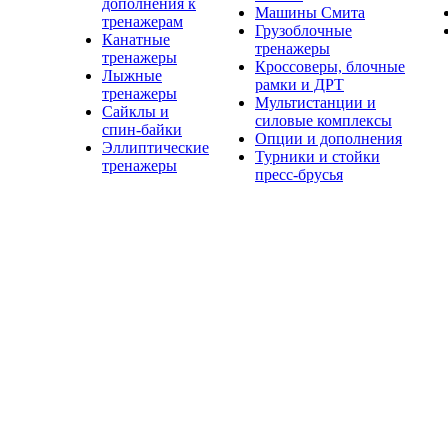
дополнения к
Машины Смита
тренажерам
Грузоблочные
Канатные
тренажеры
тренажеры
Кроссоверы, блочные
Лыжные
рамки и ДРТ
тренажеры
Мультистанции и
Сайклы и
силовые комплексы
спин-байки
Опции и дополнения
Эллиптические
Турники и стойки
тренажеры
пресс-брусья