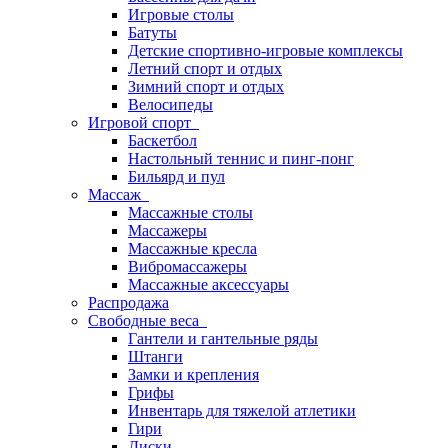
Игровые столы
Батуты
Детские спортивно-игровые комплексы
Летний спорт и отдых
Зимний спорт и отдых
Велосипеды
Игровой спорт
Баскетбол
Настольный теннис и пинг-понг
Бильярд и пул
Массаж
Массажные столы
Массажеры
Массажные кресла
Вибромассажеры
Массажные аксессуары
Распродажа
Свободные веса
Гантели и гантельные ряды
Штанги
Замки и крепления
Грифы
Инвентарь для тяжелой атлетики
Гири
Диски