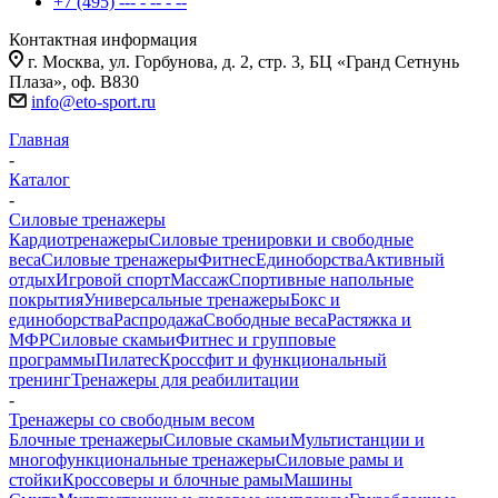
+7 (495) --- - -- - --
Контактная информация
г. Москва, ул. Горбунова, д. 2, стр. 3, БЦ «Гранд Сетнунь
Плаза», оф. В830
info@eto-sport.ru
Главная
-
Каталог
-
Силовые тренажеры
Кардиотренажеры
Силовые тренировки и свободные
веса
Силовые тренажеры
Фитнес
Единоборства
Активный
отдых
Игровой спорт
Массаж
Спортивные напольные
покрытия
Универсальные тренажеры
Бокс и
единоборства
Распродажа
Свободные веса
Растяжка и
МФР
Силовые скамьи
Фитнес и групповые
программы
Пилатес
Кроссфит и функциональный
тренинг
Тренажеры для реабилитации
-
Тренажеры со свободным весом
Блочные тренажеры
Силовые скамьи
Мультистанции и
многофункциональные тренажеры
Силовые рамы и
стойки
Кроссоверы и блочные рамы
Машины