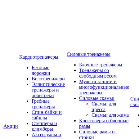
Силовые тренажеры
Кардиотренажеры
Блочные тренажеры
Беговые
Тренажеры со
дорожки
свободным весом
Велотренажеры
Мультистанции и
Эллиптические
многофункциональные
тренажеры и
тренажеры
орбитреки
Силовые скамьи
Сил
Гребные
Скамьи для
сво
тренажеры
пресса
Спин-байки и
Скамьи для жима
сайклы
Кроссоверы и блочные
Степперы и
Акции
рамы
климберы
Силовые рамы и
Аксессуары и
стойки