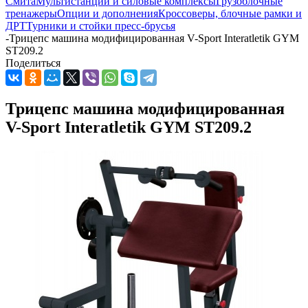
Смита
Мультистанции и силовые комплексы
Грузоблочные
тренажеры
Опции и дополнения
Кроссоверы, блочные рамки и
ДРТ
Турники и стойки пресс-брусья
-
Трицепс машина модифицированная V-Sport Interatletik GYM
ST209.2
Поделиться
Трицепс машина модифицированная
V-Sport Interatletik GYM ST209.2