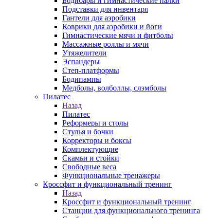
Бодибары и гимнастические палки
Подставки для инвентаря
Гантели для аэробики
Коврики для аэробики и йоги
Гимнастические мячи и фитболы
Массажные роллы и мячи
Утяжелители
Эспандеры
Степ-платформы
Бодипампы
Медболы, волболлы, слэмболы
Пилатес
Назад
Пилатес
Реформеры и столы
Стулья и бочки
Корректоры и боксы
Комплектующие
Скамьи и стойки
Свободные веса
Функциональные тренажеры
Кроссфит и функциональный тренинг
Назад
Кроссфит и функциональный тренинг
Станции для функционального тренинга