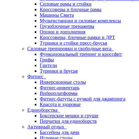
Силовые рамы и стойки
Кроссоверы и блочные рамы
Машины Смита
Мультистанции и силовые комплексы
Грузоблочные тренажеры
Опции и дополнения
Кроссоверы, блочные рамки и ДРТ
Турники и стойки пресс-брусья
Силовые тренировки и свободные веса
Функциональный тренинг и кроссфит
Грифы
Гантели
Турники и брусья
Фитнес
Инверсионные столы
Фитнес-инвентарь
Виброплатформы
Фитнес-батуты с ручкой для джампинга
Красота и здоровье
Единоборства
Боксерские мешки и груши
Перчатки для единоборств
Активный отдых
Бассейны для дачи
Игровые столы