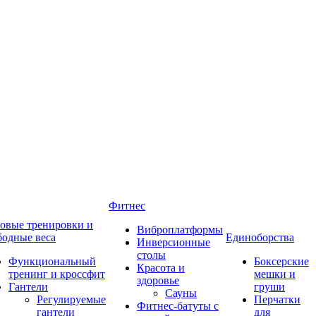
Фитнес
овые тренировки и
Виброплатформы
бодные веса
Единоборства
Инверсионные
столы
Функциональный
Боксерские
Красота и
тренинг и кроссфит
мешки и
здоровье
Гантели
груши
Сауны
Регулируемые
Перчатки
Фитнес-батуты с
гантели
для