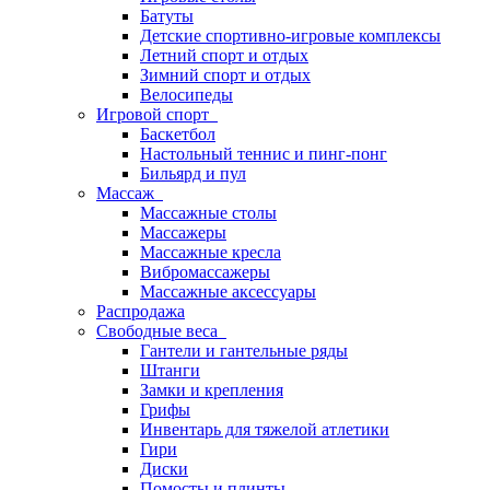
Батуты
Детские спортивно-игровые комплексы
Летний спорт и отдых
Зимний спорт и отдых
Велосипеды
Игровой спорт
Баскетбол
Настольный теннис и пинг-понг
Бильярд и пул
Массаж
Массажные столы
Массажеры
Массажные кресла
Вибромассажеры
Массажные аксессуары
Распродажа
Свободные веса
Гантели и гантельные ряды
Штанги
Замки и крепления
Грифы
Инвентарь для тяжелой атлетики
Гири
Диски
Помосты и плинты