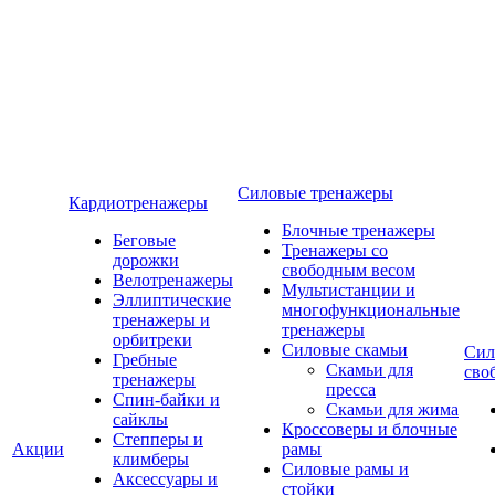
Силовые тренажеры
Кардиотренажеры
Блочные тренажеры
Беговые
Тренажеры со
дорожки
свободным весом
Велотренажеры
Мультистанции и
Эллиптические
многофункциональные
тренажеры и
тренажеры
орбитреки
Силовые скамьи
Сил
Гребные
Скамьи для
сво
тренажеры
пресса
Спин-байки и
Скамьи для жима
сайклы
Кроссоверы и блочные
Степперы и
Акции
рамы
климберы
Силовые рамы и
Аксессуары и
стойки