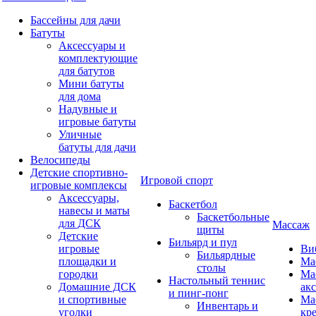
Бассейны для дачи
Батуты
Аксессуары и
комплектующие
для батутов
Мини батуты
для дома
Надувные и
игровые батуты
Уличные
батуты для дачи
Велосипеды
Детские спортивно-
Игровой спорт
игровые комплексы
Аксессуары,
Баскетбол
навесы и маты
Баскетбольные
для ДСК
Массаж
щиты
Детские
Бильярд и пул
игровые
Ви
Бильярдные
площадки и
Ма
столы
городки
Ма
Настольный теннис
Домашние ДСК
ак
и пинг-понг
и спортивные
Ма
Инвентарь и
уголки
кр