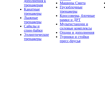
дополнения к
Машины Смита
тренажерам
Грузоблочные
Канатные
тренажеры
тренажеры
Кроссоверы, блочные
Лыжные
рамки и ДРТ
тренажеры
Мультистанции и
Сайклы и
силовые комплексы
спин-байки
Опции и дополнения
Эллиптические
Турники и стойки
тренажеры
пресс-брусья