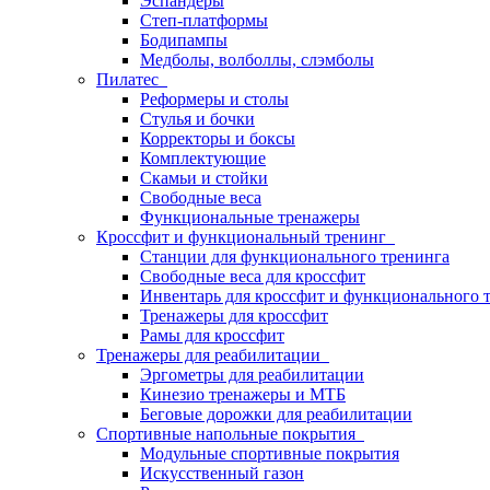
Эспандеры
Степ-платформы
Бодипампы
Медболы, волболлы, слэмболы
Пилатес
Реформеры и столы
Стулья и бочки
Корректоры и боксы
Комплектующие
Скамьи и стойки
Свободные веса
Функциональные тренажеры
Кроссфит и функциональный тренинг
Станции для функционального тренинга
Свободные веса для кроссфит
Инвентарь для кроссфит и функционального 
Тренажеры для кроссфит
Рамы для кроссфит
Тренажеры для реабилитации
Эргометры для реабилитации
Кинезио тренажеры и МТБ
Беговые дорожки для реабилитации
Спортивные напольные покрытия
Модульные спортивные покрытия
Искусственный газон