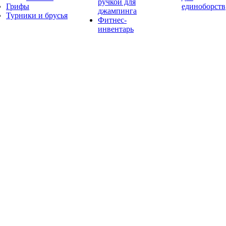
ручкой для
Грифы
единоборств
джампинга
Турники и брусья
Фитнес-
инвентарь