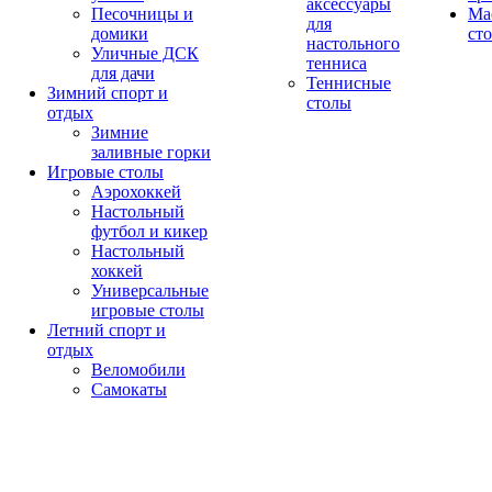
аксессуары
Песочницы и
Ма
для
домики
ст
настольного
Уличные ДСК
тенниса
для дачи
Теннисные
Зимний спорт и
столы
отдых
Зимние
заливные горки
Игровые столы
Аэрохоккей
Настольный
футбол и кикер
Настольный
хоккей
Универсальные
игровые столы
Летний спорт и
отдых
Веломобили
Самокаты