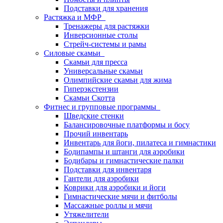
Подставки для хранения
Растяжка и МФР
Тренажеры для растяжки
Инверсионные столы
Стрейч-системы и рамы
Силовые скамьи
Скамьи для пресса
Универсальные скамьи
Олимпийские скамьи для жима
Гиперэкстензии
Скамьи Скотта
Фитнес и групповые программы
Шведские стенки
Балансировочные платформы и босу
Прочий инвентарь
Инвентарь для йоги, пилатеса и гимнастики
Бодипампы и штанги для аэробики
Бодибары и гимнастические палки
Подставки для инвентаря
Гантели для аэробики
Коврики для аэробики и йоги
Гимнастические мячи и фитболы
Массажные роллы и мячи
Утяжелители