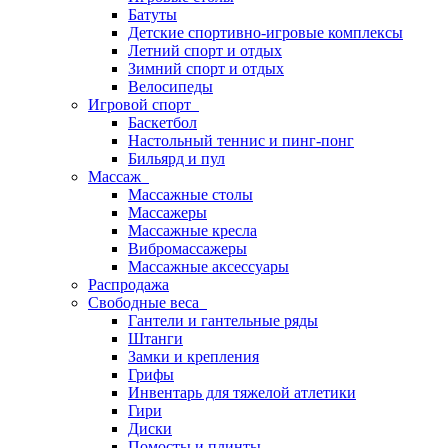
Батуты
Детские спортивно-игровые комплексы
Летний спорт и отдых
Зимний спорт и отдых
Велосипеды
Игровой спорт
Баскетбол
Настольный теннис и пинг-понг
Бильярд и пул
Массаж
Массажные столы
Массажеры
Массажные кресла
Вибромассажеры
Массажные аксессуары
Распродажа
Свободные веса
Гантели и гантельные ряды
Штанги
Замки и крепления
Грифы
Инвентарь для тяжелой атлетики
Гири
Диски
Помосты и плинты