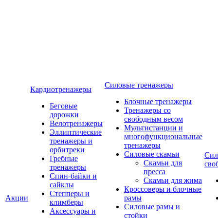
Силовые тренажеры
Кардиотренажеры
Блочные тренажеры
Беговые
Тренажеры со
дорожки
свободным весом
Велотренажеры
Мультистанции и
Эллиптические
многофункциональные
тренажеры и
тренажеры
орбитреки
Силовые скамьи
Сил
Гребные
Скамьи для
сво
тренажеры
пресса
Спин-байки и
Скамьи для жима
сайклы
Кроссоверы и блочные
Степперы и
Акции
рамы
климберы
Силовые рамы и
Аксессуары и
стойки