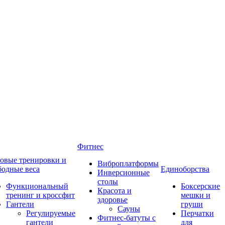
Фитнес
овые тренировки и
Виброплатформы
бодные веса
Единоборства
Инверсионные
столы
Функциональный
Боксерские
Красота и
тренинг и кроссфит
мешки и
здоровье
Гантели
груши
Сауны
Регулируемые
Перчатки
Фитнес-батуты с
гантели
для