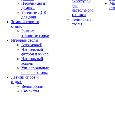
аксессуары
Песочницы и
Ма
для
домики
ст
настольного
Уличные ДСК
тенниса
для дачи
Теннисные
Зимний спорт и
столы
отдых
Зимние
заливные горки
Игровые столы
Аэрохоккей
Настольный
футбол и кикер
Настольный
хоккей
Универсальные
игровые столы
Летний спорт и
отдых
Веломобили
Самокаты