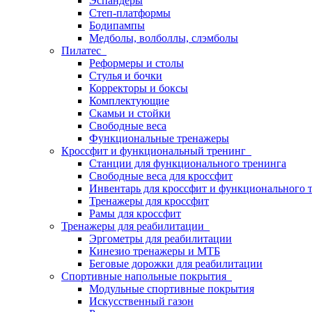
Эспандеры
Степ-платформы
Бодипампы
Медболы, волболлы, слэмболы
Пилатес
Реформеры и столы
Стулья и бочки
Корректоры и боксы
Комплектующие
Скамьи и стойки
Свободные веса
Функциональные тренажеры
Кроссфит и функциональный тренинг
Станции для функционального тренинга
Свободные веса для кроссфит
Инвентарь для кроссфит и функционального 
Тренажеры для кроссфит
Рамы для кроссфит
Тренажеры для реабилитации
Эргометры для реабилитации
Кинезио тренажеры и МТБ
Беговые дорожки для реабилитации
Спортивные напольные покрытия
Модульные спортивные покрытия
Искусственный газон