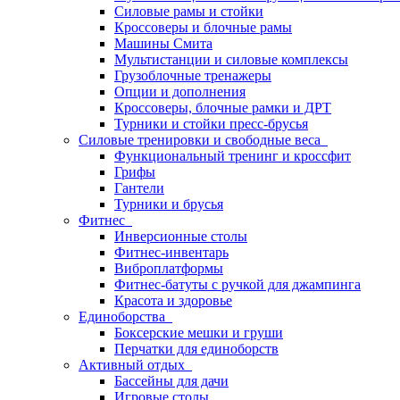
Силовые рамы и стойки
Кроссоверы и блочные рамы
Машины Смита
Мультистанции и силовые комплексы
Грузоблочные тренажеры
Опции и дополнения
Кроссоверы, блочные рамки и ДРТ
Турники и стойки пресс-брусья
Силовые тренировки и свободные веса
Функциональный тренинг и кроссфит
Грифы
Гантели
Турники и брусья
Фитнес
Инверсионные столы
Фитнес-инвентарь
Виброплатформы
Фитнес-батуты с ручкой для джампинга
Красота и здоровье
Единоборства
Боксерские мешки и груши
Перчатки для единоборств
Активный отдых
Бассейны для дачи
Игровые столы