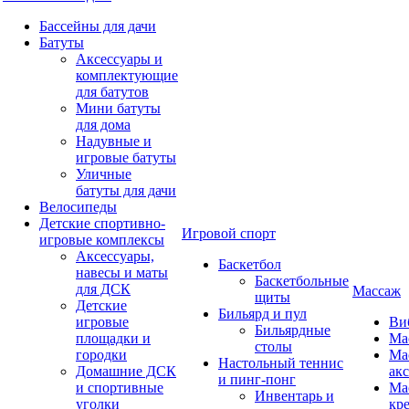
Бассейны для дачи
Батуты
Аксессуары и
комплектующие
для батутов
Мини батуты
для дома
Надувные и
игровые батуты
Уличные
батуты для дачи
Велосипеды
Детские спортивно-
Игровой спорт
игровые комплексы
Аксессуары,
Баскетбол
навесы и маты
Баскетбольные
для ДСК
Массаж
щиты
Детские
Бильярд и пул
игровые
Ви
Бильярдные
площадки и
Ма
столы
городки
Ма
Настольный теннис
Домашние ДСК
ак
и пинг-понг
и спортивные
Ма
Инвентарь и
уголки
кр