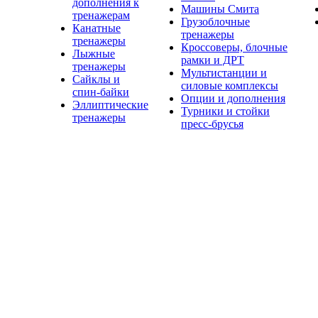
дополнения к
Машины Смита
тренажерам
Грузоблочные
Канатные
тренажеры
тренажеры
Кроссоверы, блочные
Лыжные
рамки и ДРТ
тренажеры
Мультистанции и
Сайклы и
силовые комплексы
спин-байки
Опции и дополнения
Эллиптические
Турники и стойки
тренажеры
пресс-брусья