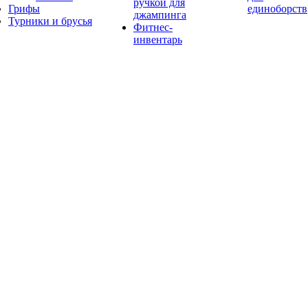
ручкой для
Грифы
единоборств
джампинга
Турники и брусья
Фитнес-
инвентарь