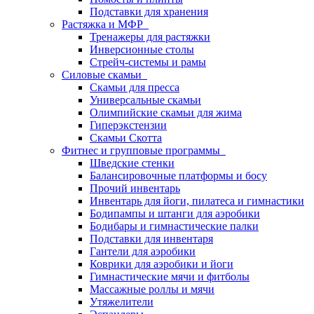
Подставки для хранения
Растяжка и МФР
Тренажеры для растяжки
Инверсионные столы
Стрейч-системы и рамы
Силовые скамьи
Скамьи для пресса
Универсальные скамьи
Олимпийские скамьи для жима
Гиперэкстензии
Скамьи Скотта
Фитнес и групповые программы
Шведские стенки
Балансировочные платформы и босу
Прочий инвентарь
Инвентарь для йоги, пилатеса и гимнастики
Бодипампы и штанги для аэробики
Бодибары и гимнастические палки
Подставки для инвентаря
Гантели для аэробики
Коврики для аэробики и йоги
Гимнастические мячи и фитболы
Массажные роллы и мячи
Утяжелители