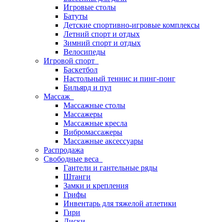
Игровые столы
Батуты
Детские спортивно-игровые комплексы
Летний спорт и отдых
Зимний спорт и отдых
Велосипеды
Игровой спорт
Баскетбол
Настольный теннис и пинг-понг
Бильярд и пул
Массаж
Массажные столы
Массажеры
Массажные кресла
Вибромассажеры
Массажные аксессуары
Распродажа
Свободные веса
Гантели и гантельные ряды
Штанги
Замки и крепления
Грифы
Инвентарь для тяжелой атлетики
Гири
Диски