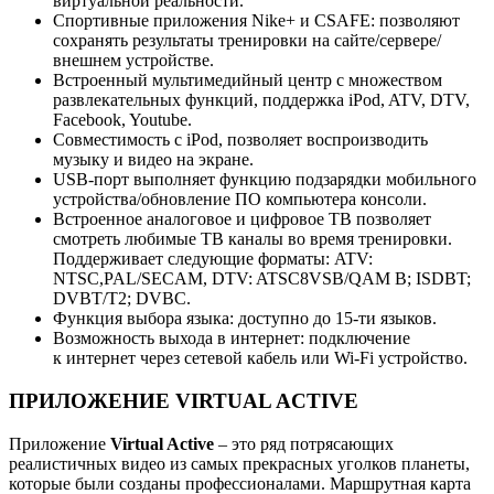
виртуальной реальности.
Спортивные приложения Nike+ и CSAFE: позволяют
сохранять результаты тренировки на сайте/сервере/
внешнем устройстве.
Встроенный мультимедийный центр с множеством
развлекательных функций, поддержка iPod, ATV, DTV,
Facebook, Youtube.
Совместимость с iPod, позволяет воспроизводить
музыку и видео на экране.
USB-порт выполняет функцию подзарядки мобильного
устройства/обновление ПО компьютера консоли.
Встроенное аналоговое и цифровое ТВ позволяет
смотреть любимые ТВ каналы во время тренировки.
Поддерживает следующие форматы: ATV:
NTSC,PAL/SECAM, DTV: ATSC8VSB/QAM B; ISDBT;
DVBT/T2; DVBC.
Функция выбора языка: доступно до 15-ти языков.
Возможность выхода в интернет: подключение
к интернет через сетевой кабель или Wi-Fi устройство.
ПРИЛОЖЕНИЕ VIRTUAL ACTIVE
Приложение
Virtual Active
– это ряд потрясающих
реалистичных видео из самых прекрасных уголков планеты,
которые были созданы профессионалами. Маршрутная карта