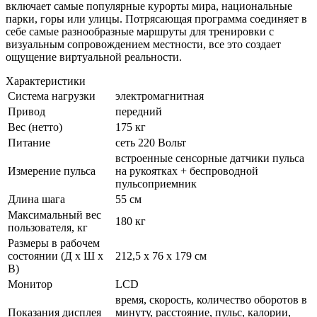
включает самые популярные курорты мира, национальные
парки, горы или улицы. Потрясающая программа соединяет в
себе самые разнообразные маршруты для тренировки с
визуальным сопровождением местности, все это создает
ощущение виртуальной реальности.
Характеристики
Система нагрузки
электромагнитная
Привод
передний
Вес (нетто)
175 кг
Питание
сеть 220 Вольт
встроенные сенсорные датчики пульса
Измерение пульса
на рукоятках + беспроводной
пульсоприемник
Длина шага
55 см
Максимальный вес
180 кг
пользователя, кг
Размеры в рабочем
состоянии (Д х Ш х
212,5 х 76 х 179 см
В)
Монитор
LСD
время, скорость, количество оборотов в
Показания дисплея
минуту, расстояние, пульс, калории,