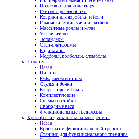
Бодибары и гимнастические палки
Подставки для инвентаря
Гантели для аэробики
Коврики для аэробики и йоги
Гимнастические мячи и фитболы
Массажные роллы и мячи
Утяжелители
Эспандеры
Степ-платформы
Бодипампы
Медболы, волболлы, слэмболы
Пилатес
Назад
Пилатес
Реформеры и столы
Стулья и бочки
Корректоры и боксы
Комплектующие
Скамьи и стойки
Свободные веса
Функциональные тренажеры
Кроссфит и функциональный тренинг
Назад
Кроссфит и функциональный тренинг
Станции для функционального тренинга