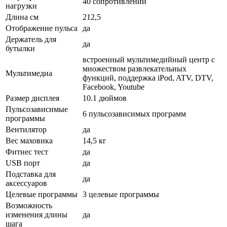
40 сопротивлений
нагрузки
Длина см
212,5
Отображение пульса
да
Держатель для
да
бутылки
встроенный мультимедийный центр с
множеством развлекательных
Мультимедиа
функций, поддержка iPod, ATV, DTV,
Facebook, Youtube
Размер дисплея
10.1 дюймов
Пульсозависимые
6 пульсозависимых программ
программы
Вентилятор
да
Вес маховика
14,5 кг
Фитнес тест
да
USB порт
да
Подставка для
да
аксессуаров
Целевые программы
3 целевые программы
Возможность
изменения длины
да
шага