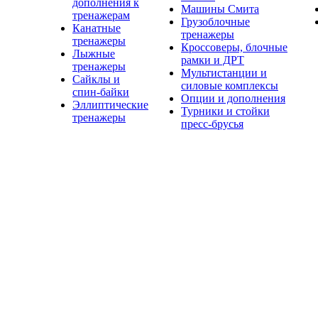
дополнения к
Машины Смита
тренажерам
Грузоблочные
Канатные
тренажеры
тренажеры
Кроссоверы, блочные
Лыжные
рамки и ДРТ
тренажеры
Мультистанции и
Сайклы и
силовые комплексы
спин-байки
Опции и дополнения
Эллиптические
Турники и стойки
тренажеры
пресс-брусья