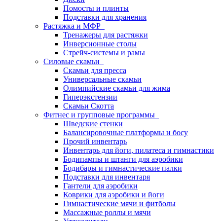
Помосты и плинты
Подставки для хранения
Растяжка и МФР
Тренажеры для растяжки
Инверсионные столы
Стрейч-системы и рамы
Силовые скамьи
Скамьи для пресса
Универсальные скамьи
Олимпийские скамьи для жима
Гиперэкстензии
Скамьи Скотта
Фитнес и групповые программы
Шведские стенки
Балансировочные платформы и босу
Прочий инвентарь
Инвентарь для йоги, пилатеса и гимнастики
Бодипампы и штанги для аэробики
Бодибары и гимнастические палки
Подставки для инвентаря
Гантели для аэробики
Коврики для аэробики и йоги
Гимнастические мячи и фитболы
Массажные роллы и мячи