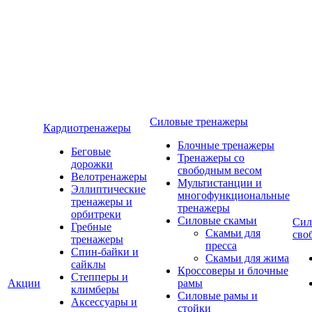
Силовые тренажеры
Кардиотренажеры
Блочные тренажеры
Беговые
Тренажеры со
дорожки
свободным весом
Велотренажеры
Мультистанции и
Эллиптические
многофункциональные
тренажеры и
тренажеры
орбитреки
Силовые скамьи
Сил
Гребные
Скамьи для
сво
тренажеры
пресса
Спин-байки и
Скамьи для жима
сайклы
Кроссоверы и блочные
Степперы и
Акции
рамы
климберы
Силовые рамы и
Аксессуары и
стойки