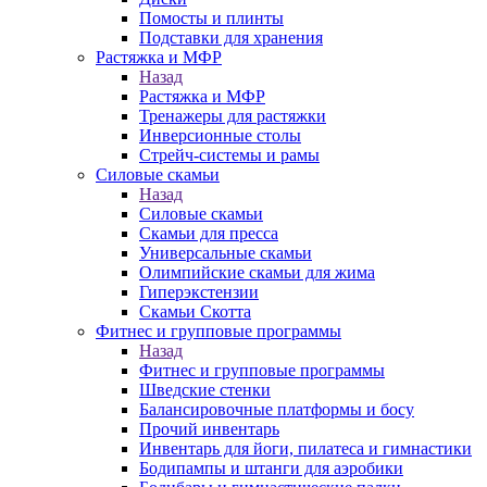
Помосты и плинты
Подставки для хранения
Растяжка и МФР
Назад
Растяжка и МФР
Тренажеры для растяжки
Инверсионные столы
Стрейч-системы и рамы
Силовые скамьи
Назад
Силовые скамьи
Скамьи для пресса
Универсальные скамьи
Олимпийские скамьи для жима
Гиперэкстензии
Скамьи Скотта
Фитнес и групповые программы
Назад
Фитнес и групповые программы
Шведские стенки
Балансировочные платформы и босу
Прочий инвентарь
Инвентарь для йоги, пилатеса и гимнастики
Бодипампы и штанги для аэробики