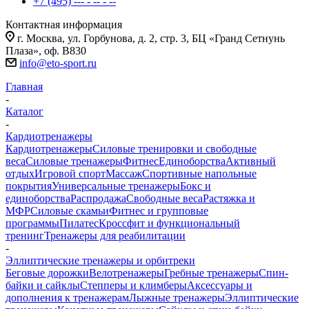
+7 (495) --- - -- - --
Контактная информация
г. Москва, ул. Горбунова, д. 2, стр. 3, БЦ «Гранд Сетнунь
Плаза», оф. В830
info@eto-sport.ru
Главная
-
Каталог
-
Кардиотренажеры
Кардиотренажеры
Силовые тренировки и свободные
веса
Силовые тренажеры
Фитнес
Единоборства
Активный
отдых
Игровой спорт
Массаж
Спортивные напольные
покрытия
Универсальные тренажеры
Бокс и
единоборства
Распродажа
Свободные веса
Растяжка и
МФР
Силовые скамьи
Фитнес и групповые
программы
Пилатес
Кроссфит и функциональный
тренинг
Тренажеры для реабилитации
-
Эллиптические тренажеры и орбитреки
Беговые дорожки
Велотренажеры
Гребные тренажеры
Спин-
байки и сайклы
Степперы и климберы
Аксессуары и
дополнения к тренажерам
Лыжные тренажеры
Эллиптические