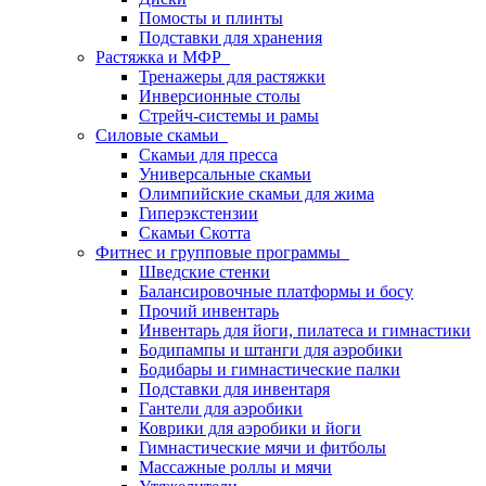
Помосты и плинты
Подставки для хранения
Растяжка и МФР
Тренажеры для растяжки
Инверсионные столы
Стрейч-системы и рамы
Силовые скамьи
Скамьи для пресса
Универсальные скамьи
Олимпийские скамьи для жима
Гиперэкстензии
Скамьи Скотта
Фитнес и групповые программы
Шведские стенки
Балансировочные платформы и босу
Прочий инвентарь
Инвентарь для йоги, пилатеса и гимнастики
Бодипампы и штанги для аэробики
Бодибары и гимнастические палки
Подставки для инвентаря
Гантели для аэробики
Коврики для аэробики и йоги
Гимнастические мячи и фитболы
Массажные роллы и мячи