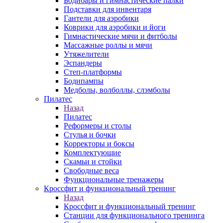
Бодибары и гимнастические палки
Подставки для инвентаря
Гантели для аэробики
Коврики для аэробики и йоги
Гимнастические мячи и фитболы
Массажные роллы и мячи
Утяжелители
Эспандеры
Степ-платформы
Бодипампы
Медболы, волболлы, слэмболы
Пилатес
Назад
Пилатес
Реформеры и столы
Стулья и бочки
Корректоры и боксы
Комплектующие
Скамьи и стойки
Свободные веса
Функциональные тренажеры
Кроссфит и функциональный тренинг
Назад
Кроссфит и функциональный тренинг
Станции для функционального тренинга