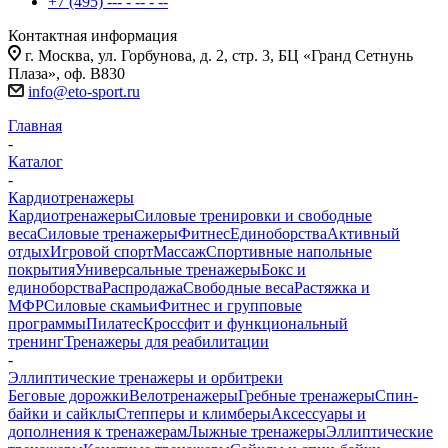
+7 (495) --- - -- - --
Контактная информация
г. Москва, ул. Горбунова, д. 2, стр. 3, БЦ «Гранд Сетнунь
Плаза», оф. В830
info@eto-sport.ru
Главная
-
Каталог
-
Кардиотренажеры
Кардиотренажеры
Силовые тренировки и свободные
веса
Силовые тренажеры
Фитнес
Единоборства
Активный
отдых
Игровой спорт
Массаж
Спортивные напольные
покрытия
Универсальные тренажеры
Бокс и
единоборства
Распродажа
Свободные веса
Растяжка и
МФР
Силовые скамьи
Фитнес и групповые
программы
Пилатес
Кроссфит и функциональный
тренинг
Тренажеры для реабилитации
-
Эллиптические тренажеры и орбитреки
Беговые дорожки
Велотренажеры
Гребные тренажеры
Спин-
байки и сайклы
Степперы и климберы
Аксессуары и
дополнения к тренажерам
Лыжные тренажеры
Эллиптические