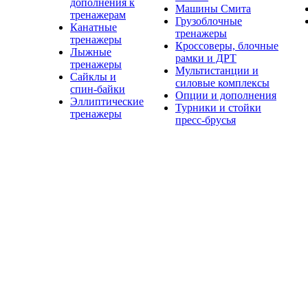
дополнения к
Машины Смита
тренажерам
Грузоблочные
Канатные
тренажеры
тренажеры
Кроссоверы, блочные
Лыжные
рамки и ДРТ
тренажеры
Мультистанции и
Сайклы и
силовые комплексы
спин-байки
Опции и дополнения
Эллиптические
Турники и стойки
тренажеры
пресс-брусья