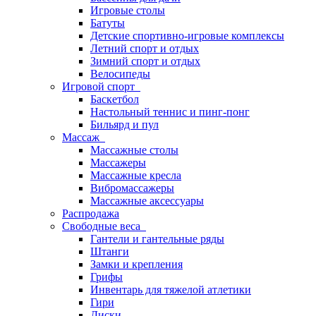
Игровые столы
Батуты
Детские спортивно-игровые комплексы
Летний спорт и отдых
Зимний спорт и отдых
Велосипеды
Игровой спорт
Баскетбол
Настольный теннис и пинг-понг
Бильярд и пул
Массаж
Массажные столы
Массажеры
Массажные кресла
Вибромассажеры
Массажные аксессуары
Распродажа
Свободные веса
Гантели и гантельные ряды
Штанги
Замки и крепления
Грифы
Инвентарь для тяжелой атлетики
Гири
Диски