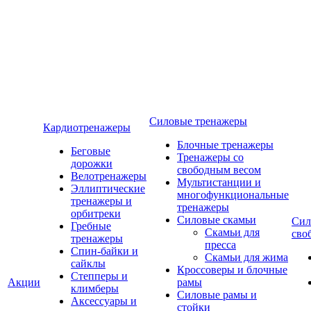
Силовые тренажеры
Кардиотренажеры
Блочные тренажеры
Беговые
Тренажеры со
дорожки
свободным весом
Велотренажеры
Мультистанции и
Эллиптические
многофункциональные
тренажеры и
тренажеры
орбитреки
Силовые скамьи
Сил
Гребные
Скамьи для
сво
тренажеры
пресса
Спин-байки и
Скамьи для жима
сайклы
Кроссоверы и блочные
Степперы и
Акции
рамы
климберы
Силовые рамы и
Аксессуары и
стойки