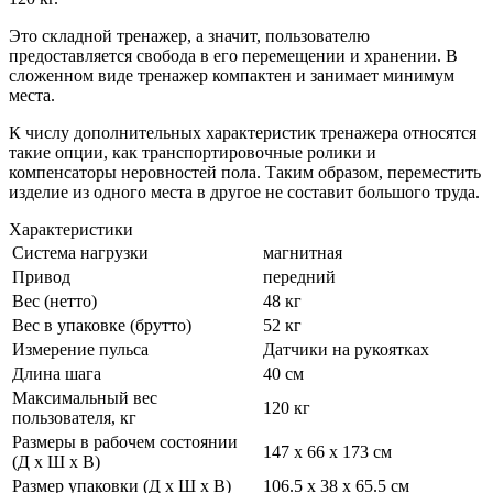
Это складной тренажер, а значит, пользователю
предоставляется свобода в его перемещении и хранении. В
сложенном виде тренажер компактен и занимает минимум
места.
К числу дополнительных характеристик тренажера относятся
такие опции, как транспортировочные ролики и
компенсаторы неровностей пола. Таким образом, переместить
изделие из одного места в другое не составит большого труда.
Характеристики
Система нагрузки
магнитная
Привод
передний
Вес (нетто)
48 кг
Вес в упаковке (брутто)
52 кг
Измерение пульса
Датчики на рукоятках
Длина шага
40 см
Максимальный вес
120 кг
пользователя, кг
Размеры в рабочем состоянии
147 х 66 х 173 см
(Д х Ш х В)
Размер упаковки (Д х Ш х В)
106.5 х 38 х 65.5 см