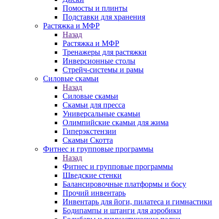
Помосты и плинты
Подставки для хранения
Растяжка и МФР
Назад
Растяжка и МФР
Тренажеры для растяжки
Инверсионные столы
Стрейч-системы и рамы
Силовые скамьи
Назад
Силовые скамьи
Скамьи для пресса
Универсальные скамьи
Олимпийские скамьи для жима
Гиперэкстензии
Скамьи Скотта
Фитнес и групповые программы
Назад
Фитнес и групповые программы
Шведские стенки
Балансировочные платформы и босу
Прочий инвентарь
Инвентарь для йоги, пилатеса и гимнастики
Бодипампы и штанги для аэробики