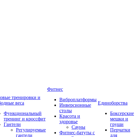
Фитнес
овые тренировки и
Виброплатформы
бодные веса
Единоборства
Инверсионные
столы
Функциональный
Боксерские
Красота и
тренинг и кроссфит
мешки и
здоровье
Гантели
груши
Сауны
Регулируемые
Перчатки
Фитнес-батуты с
гантели
для