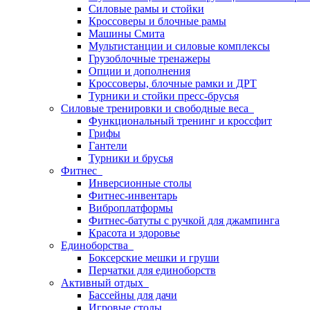
Силовые рамы и стойки
Кроссоверы и блочные рамы
Машины Смита
Мультистанции и силовые комплексы
Грузоблочные тренажеры
Опции и дополнения
Кроссоверы, блочные рамки и ДРТ
Турники и стойки пресс-брусья
Силовые тренировки и свободные веса
Функциональный тренинг и кроссфит
Грифы
Гантели
Турники и брусья
Фитнес
Инверсионные столы
Фитнес-инвентарь
Виброплатформы
Фитнес-батуты с ручкой для джампинга
Красота и здоровье
Единоборства
Боксерские мешки и груши
Перчатки для единоборств
Активный отдых
Бассейны для дачи
Игровые столы