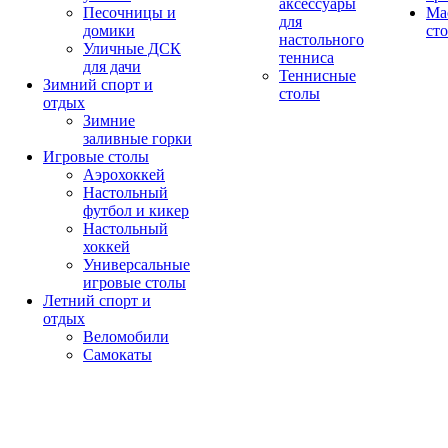
аксессуары
Песочницы и
Ма
для
домики
ст
настольного
Уличные ДСК
тенниса
для дачи
Теннисные
Зимний спорт и
столы
отдых
Зимние
заливные горки
Игровые столы
Аэрохоккей
Настольный
футбол и кикер
Настольный
хоккей
Универсальные
игровые столы
Летний спорт и
отдых
Веломобили
Самокаты