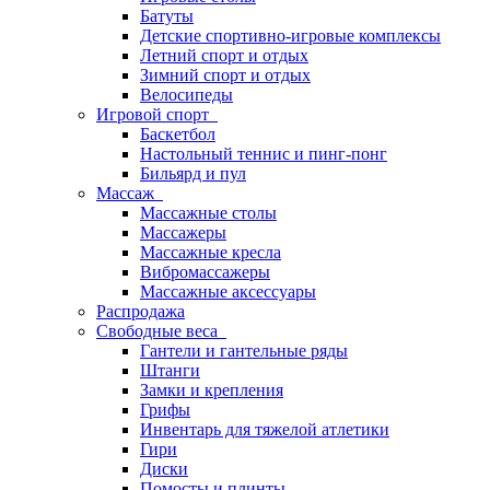
Батуты
Детские спортивно-игровые комплексы
Летний спорт и отдых
Зимний спорт и отдых
Велосипеды
Игровой спорт
Баскетбол
Настольный теннис и пинг-понг
Бильярд и пул
Массаж
Массажные столы
Массажеры
Массажные кресла
Вибромассажеры
Массажные аксессуары
Распродажа
Свободные веса
Гантели и гантельные ряды
Штанги
Замки и крепления
Грифы
Инвентарь для тяжелой атлетики
Гири
Диски
Помосты и плинты