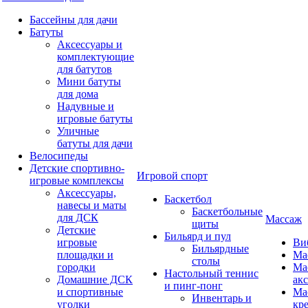
Бассейны для дачи
Батуты
Аксессуары и
комплектующие
для батутов
Мини батуты
для дома
Надувные и
игровые батуты
Уличные
батуты для дачи
Велосипеды
Детские спортивно-
Игровой спорт
игровые комплексы
Аксессуары,
Баскетбол
навесы и маты
Баскетбольные
для ДСК
Массаж
щиты
Детские
Бильярд и пул
игровые
Ви
Бильярдные
площадки и
Ма
столы
городки
Ма
Настольный теннис
Домашние ДСК
ак
и пинг-понг
и спортивные
Ма
Инвентарь и
уголки
кр