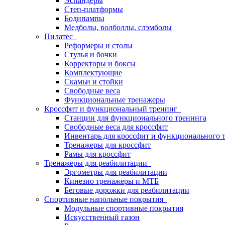
Эспандеры
Степ-платформы
Бодипампы
Медболы, волболлы, слэмболы
Пилатес
Реформеры и столы
Стулья и бочки
Корректоры и боксы
Комплектующие
Скамьи и стойки
Свободные веса
Функциональные тренажеры
Кроссфит и функциональный тренинг
Станции для функционального тренинга
Свободные веса для кроссфит
Инвентарь для кроссфит и функционального 
Тренажеры для кроссфит
Рамы для кроссфит
Тренажеры для реабилитации
Эргометры для реабилитации
Кинезио тренажеры и МТБ
Беговые дорожки для реабилитации
Спортивные напольные покрытия
Модульные спортивные покрытия
Искусственный газон