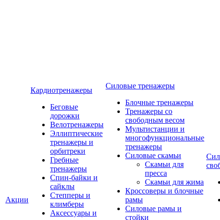
Силовые тренажеры
Кардиотренажеры
Блочные тренажеры
Беговые
Тренажеры со
дорожки
свободным весом
Велотренажеры
Мультистанции и
Эллиптические
многофункциональные
тренажеры и
тренажеры
орбитреки
Силовые скамьи
Сил
Гребные
Скамьи для
сво
тренажеры
пресса
Спин-байки и
Скамьи для жима
сайклы
Кроссоверы и блочные
Степперы и
Акции
рамы
климберы
Силовые рамы и
Аксессуары и
стойки