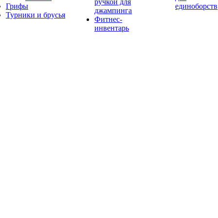
ручкой для
Грифы
единоборств
джампинга
Турники и брусья
Фитнес-
инвентарь