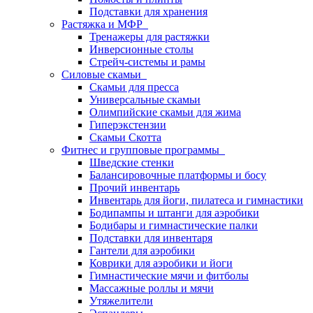
Подставки для хранения
Растяжка и МФР
Тренажеры для растяжки
Инверсионные столы
Стрейч-системы и рамы
Силовые скамьи
Скамьи для пресса
Универсальные скамьи
Олимпийские скамьи для жима
Гиперэкстензии
Скамьи Скотта
Фитнес и групповые программы
Шведские стенки
Балансировочные платформы и босу
Прочий инвентарь
Инвентарь для йоги, пилатеса и гимнастики
Бодипампы и штанги для аэробики
Бодибары и гимнастические палки
Подставки для инвентаря
Гантели для аэробики
Коврики для аэробики и йоги
Гимнастические мячи и фитболы
Массажные роллы и мячи
Утяжелители