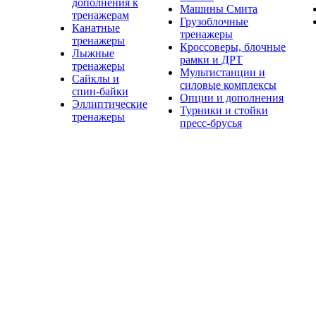
дополнения к
Машины Смита
тренажерам
Грузоблочные
Канатные
тренажеры
тренажеры
Кроссоверы, блочные
Лыжные
рамки и ДРТ
тренажеры
Мультистанции и
Сайклы и
силовые комплексы
спин-байки
Опции и дополнения
Эллиптические
Турники и стойки
тренажеры
пресс-брусья