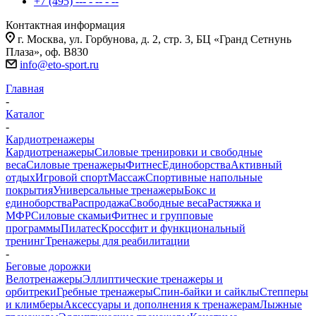
+7 (495) --- - -- - --
Контактная информация
г. Москва, ул. Горбунова, д. 2, стр. 3, БЦ «Гранд Сетнунь
Плаза», оф. В830
info@eto-sport.ru
Главная
-
Каталог
-
Кардиотренажеры
Кардиотренажеры
Силовые тренировки и свободные
веса
Силовые тренажеры
Фитнес
Единоборства
Активный
отдых
Игровой спорт
Массаж
Спортивные напольные
покрытия
Универсальные тренажеры
Бокс и
единоборства
Распродажа
Свободные веса
Растяжка и
МФР
Силовые скамьи
Фитнес и групповые
программы
Пилатес
Кроссфит и функциональный
тренинг
Тренажеры для реабилитации
-
Беговые дорожки
Велотренажеры
Эллиптические тренажеры и
орбитреки
Гребные тренажеры
Спин-байки и сайклы
Степперы
и климберы
Аксессуары и дополнения к тренажерам
Лыжные