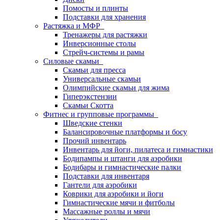
Помосты и плинты
Подставки для хранения
Растяжка и МФР
Тренажеры для растяжки
Инверсионные столы
Стрейч-системы и рамы
Силовые скамьи
Скамьи для пресса
Универсальные скамьи
Олимпийские скамьи для жима
Гиперэкстензии
Скамьи Скотта
Фитнес и групповые программы
Шведские стенки
Балансировочные платформы и босу
Прочий инвентарь
Инвентарь для йоги, пилатеса и гимнастики
Бодипампы и штанги для аэробики
Бодибары и гимнастические палки
Подставки для инвентаря
Гантели для аэробики
Коврики для аэробики и йоги
Гимнастические мячи и фитболы
Массажные роллы и мячи