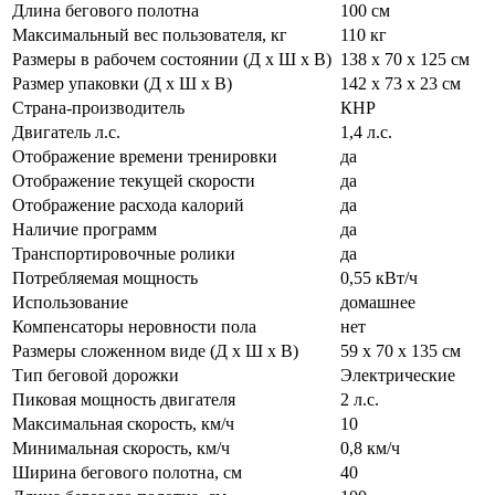
Длина бегового полотна
100 см
Максимальный вес пользователя, кг
110 кг
Размеры в рабочем состоянии (Д х Ш х В)
138 x 70 х 125 см
Размер упаковки (Д х Ш х В)
142 х 73 х 23 см
Страна-производитель
КНР
Двигатель л.с.
1,4 л.с.
Отображение времени тренировки
да
Отображение текущей скорости
да
Отображение расхода калорий
да
Наличие программ
да
Транспортировочные ролики
да
Потребляемая мощность
0,55 кВт/ч
Использование
домашнее
Компенсаторы неровности пола
нет
Размеры сложенном виде (Д х Ш х В)
59 х 70 х 135 см
Тип беговой дорожки
Электрические
Пиковая мощность двигателя
2 л.с.
Максимальная скорость, км/ч
10
Минимальная скорость, км/ч
0,8 км/ч
Ширина бегового полотна, см
40