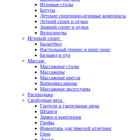
Игровые столы
Батуты
Детские спортивно-игровые комплексы
Летний спорт и отдых
Зимний спорт и отдых
Велосипеды
Игровой спорт
Баскетбол
Настольный теннис и пинг-понг
Бильярд и пул
Массаж
Массажные столы
Массажеры
Массажные кресла
Вибромассажеры
Массажные аксессуары
Распродажа
Свободные веса
Гантели и гантельные ряды
Штанги
Замки и крепления
Грифы
Инвентарь для тяжелой атлетики
Гири
Диски