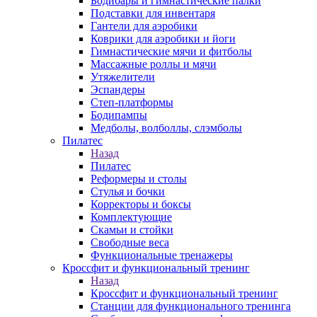
Бодибары и гимнастические палки
Подставки для инвентаря
Гантели для аэробики
Коврики для аэробики и йоги
Гимнастические мячи и фитболы
Массажные роллы и мячи
Утяжелители
Эспандеры
Степ-платформы
Бодипампы
Медболы, волболлы, слэмболы
Пилатес
Назад
Пилатес
Реформеры и столы
Стулья и бочки
Корректоры и боксы
Комплектующие
Скамьи и стойки
Свободные веса
Функциональные тренажеры
Кроссфит и функциональный тренинг
Назад
Кроссфит и функциональный тренинг
Станции для функционального тренинга