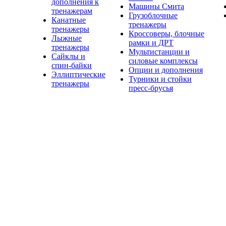
дополнения к
Машины Смита
тренажерам
Грузоблочные
Канатные
тренажеры
тренажеры
Кроссоверы, блочные
Лыжные
рамки и ДРТ
тренажеры
Мультистанции и
Сайклы и
силовые комплексы
спин-байки
Опции и дополнения
Эллиптические
Турники и стойки
тренажеры
пресс-брусья