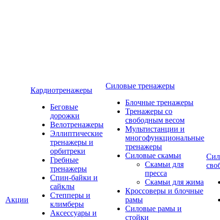
Силовые тренажеры
Кардиотренажеры
Блочные тренажеры
Беговые
Тренажеры со
дорожки
свободным весом
Велотренажеры
Мультистанции и
Эллиптические
многофункциональные
тренажеры и
тренажеры
орбитреки
Силовые скамьи
Сил
Гребные
Скамьи для
сво
тренажеры
пресса
Спин-байки и
Скамьи для жима
сайклы
Кроссоверы и блочные
Степперы и
Акции
рамы
климберы
Силовые рамы и
Аксессуары и
стойки