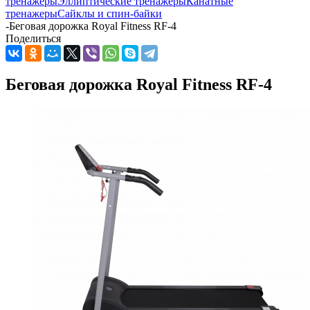
тренажеры
Эллиптические тренажеры
Канатные
тренажеры
Сайклы и спин-байки
-
Беговая дорожка Royal Fitness RF-4
Поделиться
Беговая дорожка Royal Fitness RF-4