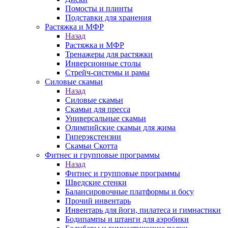
Помосты и плинты
Подставки для хранения
Растяжка и МФР
Назад
Растяжка и МФР
Тренажеры для растяжки
Инверсионные столы
Стрейч-системы и рамы
Силовые скамьи
Назад
Силовые скамьи
Скамьи для пресса
Универсальные скамьи
Олимпийские скамьи для жима
Гиперэкстензии
Скамьи Скотта
Фитнес и групповые программы
Назад
Фитнес и групповые программы
Шведские стенки
Балансировочные платформы и босу
Прочий инвентарь
Инвентарь для йоги, пилатеса и гимнастики
Бодипампы и штанги для аэробики