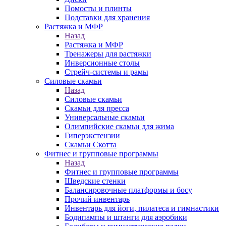
Помосты и плинты
Подставки для хранения
Растяжка и МФР
Назад
Растяжка и МФР
Тренажеры для растяжки
Инверсионные столы
Стрейч-системы и рамы
Силовые скамьи
Назад
Силовые скамьи
Скамьи для пресса
Универсальные скамьи
Олимпийские скамьи для жима
Гиперэкстензии
Скамьи Скотта
Фитнес и групповые программы
Назад
Фитнес и групповые программы
Шведские стенки
Балансировочные платформы и босу
Прочий инвентарь
Инвентарь для йоги, пилатеса и гимнастики
Бодипампы и штанги для аэробики