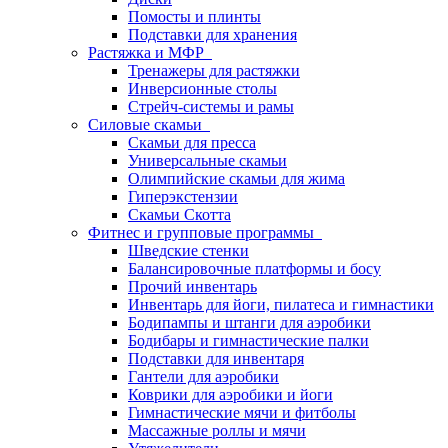
Помосты и плинты
Подставки для хранения
Растяжка и МФР
Тренажеры для растяжки
Инверсионные столы
Стрейч-системы и рамы
Силовые скамьи
Скамьи для пресса
Универсальные скамьи
Олимпийские скамьи для жима
Гиперэкстензии
Скамьи Скотта
Фитнес и групповые программы
Шведские стенки
Балансировочные платформы и босу
Прочий инвентарь
Инвентарь для йоги, пилатеса и гимнастики
Бодипампы и штанги для аэробики
Бодибары и гимнастические палки
Подставки для инвентаря
Гантели для аэробики
Коврики для аэробики и йоги
Гимнастические мячи и фитболы
Массажные роллы и мячи