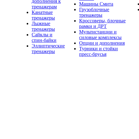
дополнения к
Машины Смита
тренажерам
Грузоблочные
Канатные
тренажеры
тренажеры
Кроссоверы, блочные
Лыжные
рамки и ДРТ
тренажеры
Мультистанции и
Сайклы и
силовые комплексы
спин-байки
Опции и дополнения
Эллиптические
Турники и стойки
тренажеры
пресс-брусья