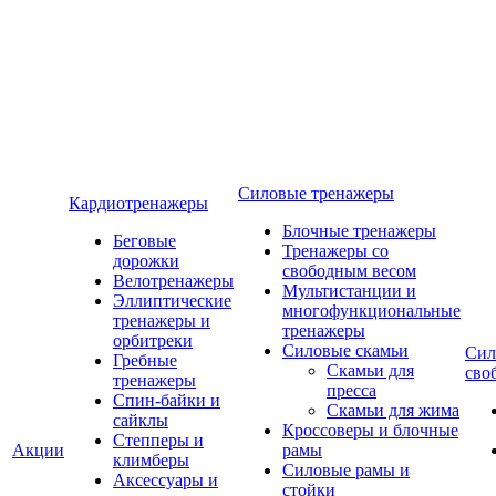
Силовые тренажеры
Кардиотренажеры
Блочные тренажеры
Беговые
Тренажеры со
дорожки
свободным весом
Велотренажеры
Мультистанции и
Эллиптические
многофункциональные
тренажеры и
тренажеры
орбитреки
Силовые скамьи
Сил
Гребные
Скамьи для
сво
тренажеры
пресса
Спин-байки и
Скамьи для жима
сайклы
Кроссоверы и блочные
Степперы и
Акции
рамы
климберы
Силовые рамы и
Аксессуары и
стойки