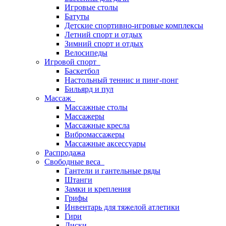
Игровые столы
Батуты
Детские спортивно-игровые комплексы
Летний спорт и отдых
Зимний спорт и отдых
Велосипеды
Игровой спорт
Баскетбол
Настольный теннис и пинг-понг
Бильярд и пул
Массаж
Массажные столы
Массажеры
Массажные кресла
Вибромассажеры
Массажные аксессуары
Распродажа
Свободные веса
Гантели и гантельные ряды
Штанги
Замки и крепления
Грифы
Инвентарь для тяжелой атлетики
Гири
Диски