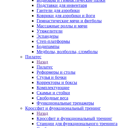
Бодибары и гимнастические палки
Подставки для инвентаря
Гантели для аэробики
Коврики для аэробики и йоги
Гимнастические мячи и фитболы
Массажные роллы и мячи
Утяжелители
Эспандеры
Степ-платформы
Бодипампы
Медболы, волболлы, слэмболы
Пилатес
Назад
Пилатес
Реформеры и столы
Стулья и бочки
Корректоры и боксы
Комплектующие
Скамьи и стойки
Свободные веса
Функциональные тренажеры
Кроссфит и функциональный тренинг
Назад
Кроссфит и функциональный тренинг
Станции для функционального тренинга