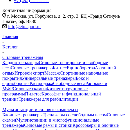
+7 (495) --- - -- - --
Контактная информация
г. Москва, ул. Горбунова, д. 2, стр. 3, БЦ «Гранд Сетнунь
Плаза», оф. В830
info@eto-sport.ru
Главная
-
Каталог
-
Силовые тренажеры
Кардиотренажеры
Силовые тренировки и свободные
веса
Силовые тренажеры
Фитнес
Единоборства
Активный
отдых
Игровой спорт
Массаж
Спортивные напольные
покрытия
Универсальные тренажеры
Бокс и
единоборства
Распродажа
Свободные веса
Растяжка и
МФР
Силовые скамьи
Фитнес и групповые
программы
Пилатес
Кроссфит и функциональный
тренинг
Тренажеры для реабилитации
-
Мультистанции и силовые комплексы
Блочные тренажеры
Тренажеры со свободным весом
Силовые
скамьи
Мультистанции и многофункциональные
тренажеры
Силовые рамы и стойки
Кроссоверы и блочные