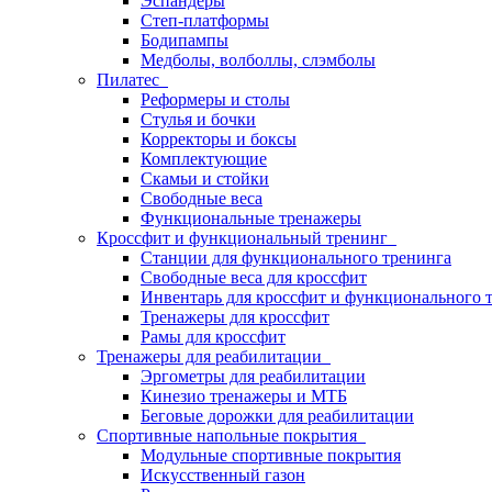
Эспандеры
Степ-платформы
Бодипампы
Медболы, волболлы, слэмболы
Пилатес
Реформеры и столы
Стулья и бочки
Корректоры и боксы
Комплектующие
Скамьи и стойки
Свободные веса
Функциональные тренажеры
Кроссфит и функциональный тренинг
Станции для функционального тренинга
Свободные веса для кроссфит
Инвентарь для кроссфит и функционального 
Тренажеры для кроссфит
Рамы для кроссфит
Тренажеры для реабилитации
Эргометры для реабилитации
Кинезио тренажеры и МТБ
Беговые дорожки для реабилитации
Спортивные напольные покрытия
Модульные спортивные покрытия
Искусственный газон