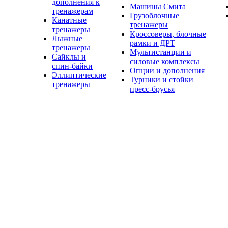
дополнения к
Машины Смита
тренажерам
Грузоблочные
Канатные
тренажеры
тренажеры
Кроссоверы, блочные
Лыжные
рамки и ДРТ
тренажеры
Мультистанции и
Сайклы и
силовые комплексы
спин-байки
Опции и дополнения
Эллиптические
Турники и стойки
тренажеры
пресс-брусья