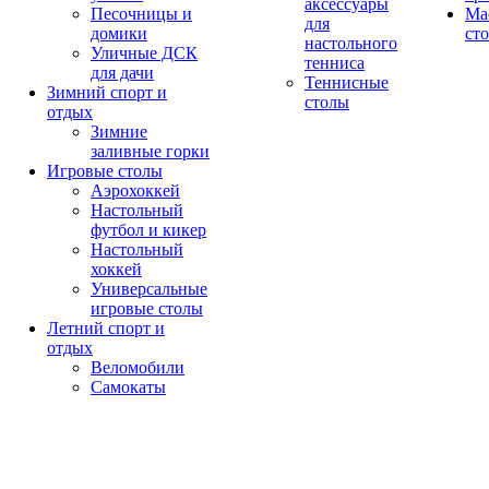
аксессуары
Песочницы и
Ма
для
домики
ст
настольного
Уличные ДСК
тенниса
для дачи
Теннисные
Зимний спорт и
столы
отдых
Зимние
заливные горки
Игровые столы
Аэрохоккей
Настольный
футбол и кикер
Настольный
хоккей
Универсальные
игровые столы
Летний спорт и
отдых
Веломобили
Самокаты