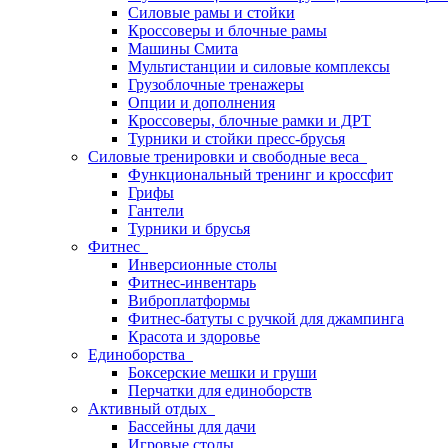
Силовые рамы и стойки
Кроссоверы и блочные рамы
Машины Смита
Мультистанции и силовые комплексы
Грузоблочные тренажеры
Опции и дополнения
Кроссоверы, блочные рамки и ДРТ
Турники и стойки пресс-брусья
Силовые тренировки и свободные веса
Функциональный тренинг и кроссфит
Грифы
Гантели
Турники и брусья
Фитнес
Инверсионные столы
Фитнес-инвентарь
Виброплатформы
Фитнес-батуты с ручкой для джампинга
Красота и здоровье
Единоборства
Боксерские мешки и груши
Перчатки для единоборств
Активный отдых
Бассейны для дачи
Игровые столы