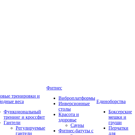
Фитнес
овые тренировки и
Виброплатформы
бодные веса
Единоборства
Инверсионные
столы
Функциональный
Боксерские
Красота и
тренинг и кроссфит
мешки и
здоровье
Гантели
груши
Сауны
Регулируемые
Перчатки
Фитнес-батуты с
гантели
для