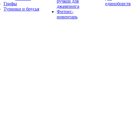
ручкой для
Грифы
единоборств
джампинга
Турники и брусья
Фитнес-
инвентарь