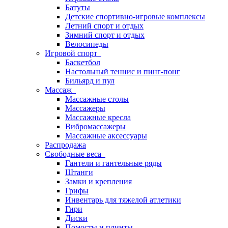
Батуты
Детские спортивно-игровые комплексы
Летний спорт и отдых
Зимний спорт и отдых
Велосипеды
Игровой спорт
Баскетбол
Настольный теннис и пинг-понг
Бильярд и пул
Массаж
Массажные столы
Массажеры
Массажные кресла
Вибромассажеры
Массажные аксессуары
Распродажа
Свободные веса
Гантели и гантельные ряды
Штанги
Замки и крепления
Грифы
Инвентарь для тяжелой атлетики
Гири
Диски
Помосты и плинты