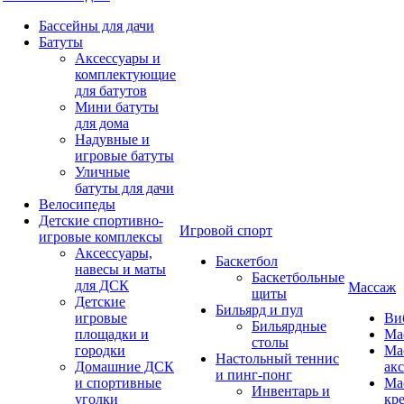
Бассейны для дачи
Батуты
Аксессуары и
комплектующие
для батутов
Мини батуты
для дома
Надувные и
игровые батуты
Уличные
батуты для дачи
Велосипеды
Детские спортивно-
Игровой спорт
игровые комплексы
Аксессуары,
Баскетбол
навесы и маты
Баскетбольные
для ДСК
Массаж
щиты
Детские
Бильярд и пул
игровые
Ви
Бильярдные
площадки и
Ма
столы
городки
Ма
Настольный теннис
Домашние ДСК
ак
и пинг-понг
и спортивные
Ма
Инвентарь и
уголки
кр