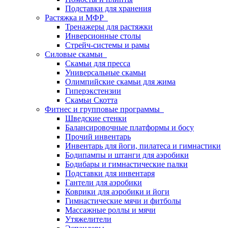
Подставки для хранения
Растяжка и МФР
Тренажеры для растяжки
Инверсионные столы
Стрейч-системы и рамы
Силовые скамьи
Скамьи для пресса
Универсальные скамьи
Олимпийские скамьи для жима
Гиперэкстензии
Скамьи Скотта
Фитнес и групповые программы
Шведские стенки
Балансировочные платформы и босу
Прочий инвентарь
Инвентарь для йоги, пилатеса и гимнастики
Бодипампы и штанги для аэробики
Бодибары и гимнастические палки
Подставки для инвентаря
Гантели для аэробики
Коврики для аэробики и йоги
Гимнастические мячи и фитболы
Массажные роллы и мячи
Утяжелители