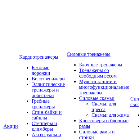
Силовые тренажеры
Кардиотренажеры
Блочные тренажеры
Беговые
Тренажеры со
дорожки
свободным весом
Велотренажеры
Мультистанции и
Эллиптические
многофункциональные
тренажеры и
тренажеры
орбитреки
Силовые скамьи
Сил
Гребные
Скамьи для
сво
тренажеры
пресса
Спин-байки и
Скамьи для жима
сайклы
Кроссоверы и блочные
Степперы и
Акции
рамы
климберы
Силовые рамы и
Аксессуары и
стойки