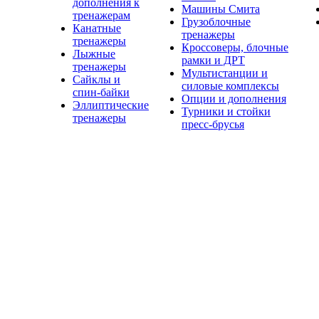
дополнения к
Машины Смита
тренажерам
Грузоблочные
Канатные
тренажеры
тренажеры
Кроссоверы, блочные
Лыжные
рамки и ДРТ
тренажеры
Мультистанции и
Сайклы и
силовые комплексы
спин-байки
Опции и дополнения
Эллиптические
Турники и стойки
тренажеры
пресс-брусья