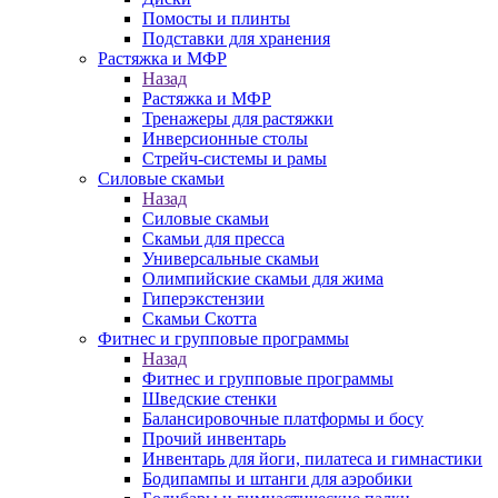
Помосты и плинты
Подставки для хранения
Растяжка и МФР
Назад
Растяжка и МФР
Тренажеры для растяжки
Инверсионные столы
Стрейч-системы и рамы
Силовые скамьи
Назад
Силовые скамьи
Скамьи для пресса
Универсальные скамьи
Олимпийские скамьи для жима
Гиперэкстензии
Скамьи Скотта
Фитнес и групповые программы
Назад
Фитнес и групповые программы
Шведские стенки
Балансировочные платформы и босу
Прочий инвентарь
Инвентарь для йоги, пилатеса и гимнастики
Бодипампы и штанги для аэробики