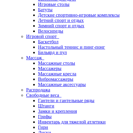
Игровые столы
Батуты
Детские спортивно-игровые комплексы
Летний спорт и отдых
Зимний спорт и отдых
Велосипеды
Игровой спорт
Баскетбол
Настольный теннис и пинг-понг
Бильярд и пул
Массаж
Массажные столы
Массажеры
Массажные кресла
Вибромассажеры
Массажные аксессуары
Распродажа
Свободные веса
Гантели и гантельные ряды
Штанги
Замки и крепления
Грифы
Инвентарь для тяжелой атлетики
Гири
Диски