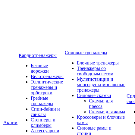
Силовые тренажеры
Кардиотренажеры
Блочные тренажеры
Беговые
Тренажеры со
дорожки
свободным весом
Велотренажеры
Мультистанции и
Эллиптические
многофункциональные
тренажеры и
тренажеры
орбитреки
Силовые скамьи
Сил
Гребные
Скамьи для
сво
тренажеры
пресса
Спин-байки и
Скамьи для жима
сайклы
Кроссоверы и блочные
Степперы и
Акции
рамы
климберы
Силовые рамы и
Аксессуары и
стойки