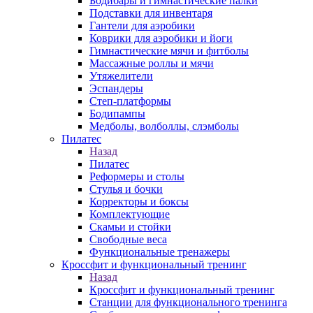
Бодибары и гимнастические палки
Подставки для инвентаря
Гантели для аэробики
Коврики для аэробики и йоги
Гимнастические мячи и фитболы
Массажные роллы и мячи
Утяжелители
Эспандеры
Степ-платформы
Бодипампы
Медболы, волболлы, слэмболы
Пилатес
Назад
Пилатес
Реформеры и столы
Стулья и бочки
Корректоры и боксы
Комплектующие
Скамьи и стойки
Свободные веса
Функциональные тренажеры
Кроссфит и функциональный тренинг
Назад
Кроссфит и функциональный тренинг
Станции для функционального тренинга