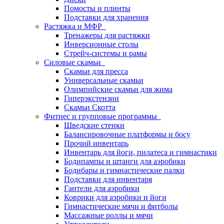
Помосты и плинты
Подставки для хранения
Растяжка и МФР
Тренажеры для растяжки
Инверсионные столы
Стрейч-системы и рамы
Силовые скамьи
Скамьи для пресса
Универсальные скамьи
Олимпийские скамьи для жима
Гиперэкстензии
Скамьи Скотта
Фитнес и групповые программы
Шведские стенки
Балансировочные платформы и босу
Прочий инвентарь
Инвентарь для йоги, пилатеса и гимнастики
Бодипампы и штанги для аэробики
Бодибары и гимнастические палки
Подставки для инвентаря
Гантели для аэробики
Коврики для аэробики и йоги
Гимнастические мячи и фитболы
Массажные роллы и мячи