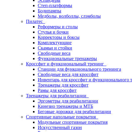
Эспандеры
Степ-платформы
Бодипампы
Медболы, волболлы, слэмболы
Пилатес
Реформеры и столы
Стулья и бочки
Корректоры и боксы
Комплектующие
Скамьи и стойки
Свободные веса
Функциональные тренажеры
Кроссфит и функциональный тренинг
Станции для функционального тренинга
Свободные веса для кроссфит
Инвентарь для кроссфит и функционального 
Тренажеры для кроссфит
Рамы для кроссфит
Тренажеры для реабилитации
Эргометры для реабилитации
Кинезио тренажеры и МТБ
Беговые дорожки для реабилитации
Спортивные напольные покрытия
Модульные спортивные покрытия
Искусственный газон