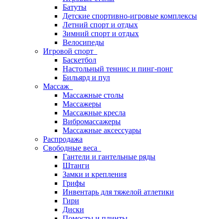
Батуты
Детские спортивно-игровые комплексы
Летний спорт и отдых
Зимний спорт и отдых
Велосипеды
Игровой спорт
Баскетбол
Настольный теннис и пинг-понг
Бильярд и пул
Массаж
Массажные столы
Массажеры
Массажные кресла
Вибромассажеры
Массажные аксессуары
Распродажа
Свободные веса
Гантели и гантельные ряды
Штанги
Замки и крепления
Грифы
Инвентарь для тяжелой атлетики
Гири
Диски
Помосты и плинты