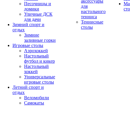
аксессуары
Песочницы и
Ма
для
домики
ст
настольного
Уличные ДСК
тенниса
для дачи
Теннисные
Зимний спорт и
столы
отдых
Зимние
заливные горки
Игровые столы
Аэрохоккей
Настольный
футбол и кикер
Настольный
хоккей
Универсальные
игровые столы
Летний спорт и
отдых
Веломобили
Самокаты