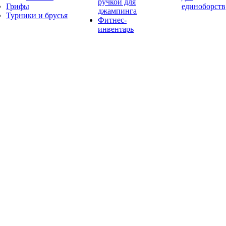
ручкой для
Грифы
единоборств
джампинга
Турники и брусья
Фитнес-
инвентарь