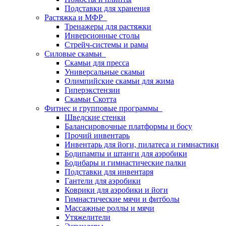
Подставки для хранения
Растяжка и МФР
Тренажеры для растяжки
Инверсионные столы
Стрейч-системы и рамы
Силовые скамьи
Скамьи для пресса
Универсальные скамьи
Олимпийские скамьи для жима
Гиперэкстензии
Скамьи Скотта
Фитнес и групповые программы
Шведские стенки
Балансировочные платформы и босу
Прочий инвентарь
Инвентарь для йоги, пилатеса и гимнастики
Бодипампы и штанги для аэробики
Бодибары и гимнастические палки
Подставки для инвентаря
Гантели для аэробики
Коврики для аэробики и йоги
Гимнастические мячи и фитболы
Массажные роллы и мячи
Утяжелители