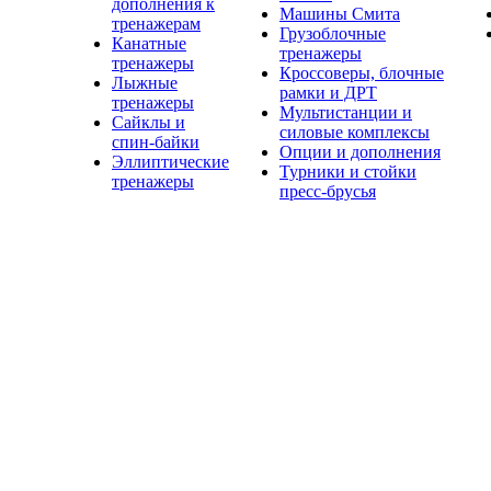
дополнения к
Машины Смита
тренажерам
Грузоблочные
Канатные
тренажеры
тренажеры
Кроссоверы, блочные
Лыжные
рамки и ДРТ
тренажеры
Мультистанции и
Сайклы и
силовые комплексы
спин-байки
Опции и дополнения
Эллиптические
Турники и стойки
тренажеры
пресс-брусья