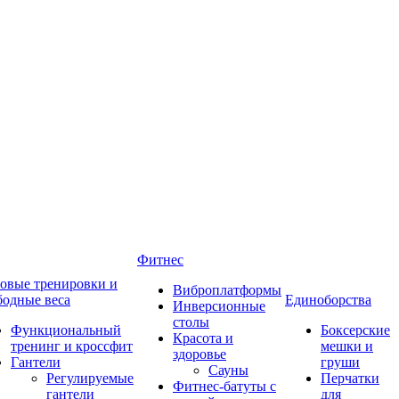
Фитнес
овые тренировки и
Виброплатформы
бодные веса
Единоборства
Инверсионные
столы
Функциональный
Боксерские
Красота и
тренинг и кроссфит
мешки и
здоровье
Гантели
груши
Сауны
Регулируемые
Перчатки
Фитнес-батуты с
гантели
для