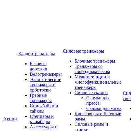
Силовые тренажеры
Кардиотренажеры
Блочные тренажеры
Беговые
Тренажеры со
дорожки
свободным весом
Велотренажеры
Мультистанции и
Эллиптические
многофункциональные
тренажеры и
тренажеры
орбитреки
Силовые скамьи
Сил
Гребные
Скамьи для
сво
тренажеры
пресса
Спин-байки и
Скамьи для жима
сайклы
Кроссоверы и блочные
Степперы и
Акции
рамы
климберы
Силовые рамы и
Аксессуары и
стойки