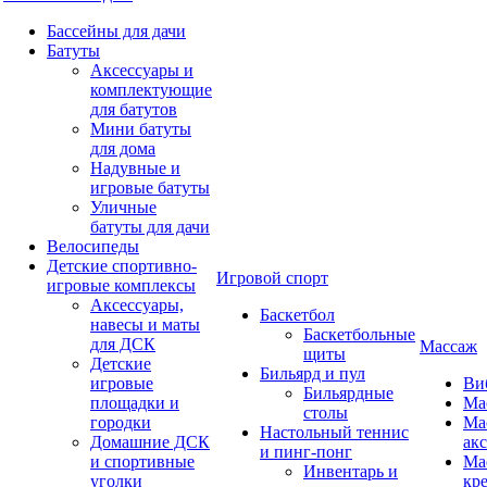
Бассейны для дачи
Батуты
Аксессуары и
комплектующие
для батутов
Мини батуты
для дома
Надувные и
игровые батуты
Уличные
батуты для дачи
Велосипеды
Детские спортивно-
Игровой спорт
игровые комплексы
Аксессуары,
Баскетбол
навесы и маты
Баскетбольные
для ДСК
Массаж
щиты
Детские
Бильярд и пул
игровые
Ви
Бильярдные
площадки и
Ма
столы
городки
Ма
Настольный теннис
Домашние ДСК
ак
и пинг-понг
и спортивные
Ма
Инвентарь и
уголки
кр