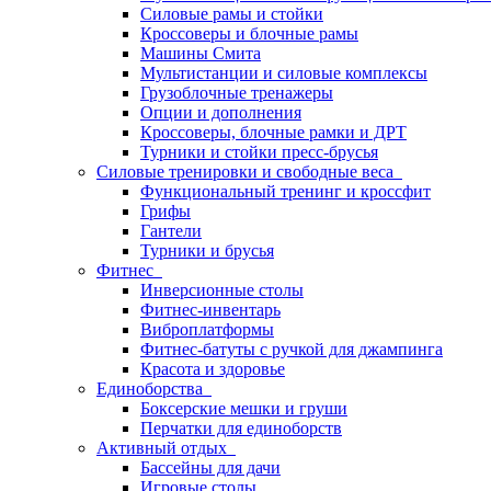
Силовые рамы и стойки
Кроссоверы и блочные рамы
Машины Смита
Мультистанции и силовые комплексы
Грузоблочные тренажеры
Опции и дополнения
Кроссоверы, блочные рамки и ДРТ
Турники и стойки пресс-брусья
Силовые тренировки и свободные веса
Функциональный тренинг и кроссфит
Грифы
Гантели
Турники и брусья
Фитнес
Инверсионные столы
Фитнес-инвентарь
Виброплатформы
Фитнес-батуты с ручкой для джампинга
Красота и здоровье
Единоборства
Боксерские мешки и груши
Перчатки для единоборств
Активный отдых
Бассейны для дачи
Игровые столы