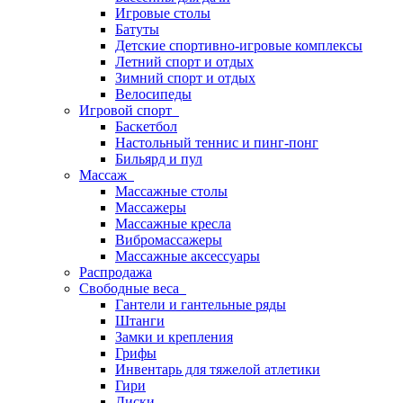
Игровые столы
Батуты
Детские спортивно-игровые комплексы
Летний спорт и отдых
Зимний спорт и отдых
Велосипеды
Игровой спорт
Баскетбол
Настольный теннис и пинг-понг
Бильярд и пул
Массаж
Массажные столы
Массажеры
Массажные кресла
Вибромассажеры
Массажные аксессуары
Распродажа
Свободные веса
Гантели и гантельные ряды
Штанги
Замки и крепления
Грифы
Инвентарь для тяжелой атлетики
Гири
Диски