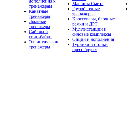
дополнения к
Машины Смита
тренажерам
Грузоблочные
Канатные
тренажеры
тренажеры
Кроссоверы, блочные
Лыжные
рамки и ДРТ
тренажеры
Мультистанции и
Сайклы и
силовые комплексы
спин-байки
Опции и дополнения
Эллиптические
Турники и стойки
тренажеры
пресс-брусья