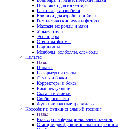
Бодибары и гимнастические палки
Подставки для инвентаря
Гантели для аэробики
Коврики для аэробики и йоги
Гимнастические мячи и фитболы
Массажные роллы и мячи
Утяжелители
Эспандеры
Степ-платформы
Бодипампы
Медболы, волболлы, слэмболы
Пилатес
Назад
Пилатес
Реформеры и столы
Стулья и бочки
Корректоры и боксы
Комплектующие
Скамьи и стойки
Свободные веса
Функциональные тренажеры
Кроссфит и функциональный тренинг
Назад
Кроссфит и функциональный тренинг
Станции для функционального тренинга