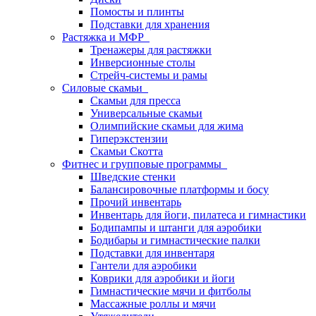
Помосты и плинты
Подставки для хранения
Растяжка и МФР
Тренажеры для растяжки
Инверсионные столы
Стрейч-системы и рамы
Силовые скамьи
Скамьи для пресса
Универсальные скамьи
Олимпийские скамьи для жима
Гиперэкстензии
Скамьи Скотта
Фитнес и групповые программы
Шведские стенки
Балансировочные платформы и босу
Прочий инвентарь
Инвентарь для йоги, пилатеса и гимнастики
Бодипампы и штанги для аэробики
Бодибары и гимнастические палки
Подставки для инвентаря
Гантели для аэробики
Коврики для аэробики и йоги
Гимнастические мячи и фитболы
Массажные роллы и мячи