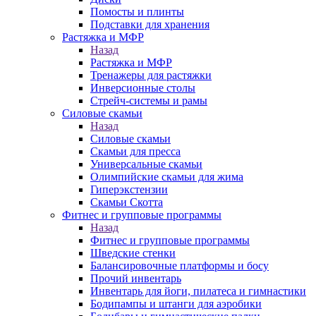
Помосты и плинты
Подставки для хранения
Растяжка и МФР
Назад
Растяжка и МФР
Тренажеры для растяжки
Инверсионные столы
Стрейч-системы и рамы
Силовые скамьи
Назад
Силовые скамьи
Скамьи для пресса
Универсальные скамьи
Олимпийские скамьи для жима
Гиперэкстензии
Скамьи Скотта
Фитнес и групповые программы
Назад
Фитнес и групповые программы
Шведские стенки
Балансировочные платформы и босу
Прочий инвентарь
Инвентарь для йоги, пилатеса и гимнастики
Бодипампы и штанги для аэробики