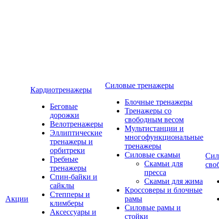
Силовые тренажеры
Кардиотренажеры
Блочные тренажеры
Беговые
Тренажеры со
дорожки
свободным весом
Велотренажеры
Мультистанции и
Эллиптические
многофункциональные
тренажеры и
тренажеры
орбитреки
Силовые скамьи
Сил
Гребные
Скамьи для
сво
тренажеры
пресса
Спин-байки и
Скамьи для жима
сайклы
Кроссоверы и блочные
Степперы и
Акции
рамы
климберы
Силовые рамы и
Аксессуары и
стойки