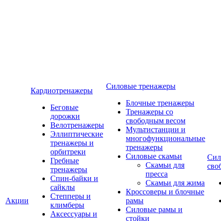
Силовые тренажеры
Кардиотренажеры
Блочные тренажеры
Беговые
Тренажеры со
дорожки
свободным весом
Велотренажеры
Мультистанции и
Эллиптические
многофункциональные
тренажеры и
тренажеры
орбитреки
Силовые скамьи
Сил
Гребные
Скамьи для
сво
тренажеры
пресса
Спин-байки и
Скамьи для жима
сайклы
Кроссоверы и блочные
Степперы и
Акции
рамы
климберы
Силовые рамы и
Аксессуары и
стойки