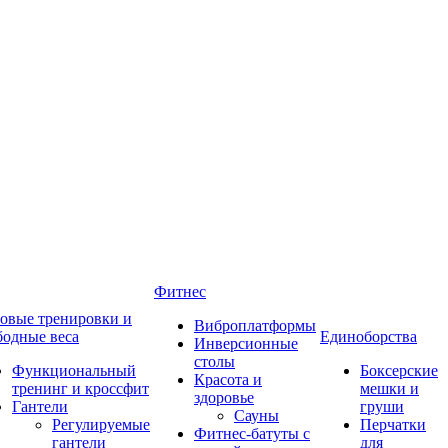
Фитнес
овые тренировки и
Виброплатформы
бодные веса
Единоборства
Инверсионные
столы
Функциональный
Боксерские
Красота и
тренинг и кроссфит
мешки и
здоровье
Гантели
груши
Сауны
Регулируемые
Перчатки
Фитнес-батуты с
гантели
для