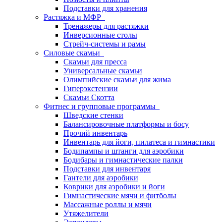
Подставки для хранения
Растяжка и МФР
Тренажеры для растяжки
Инверсионные столы
Стрейч-системы и рамы
Силовые скамьи
Скамьи для пресса
Универсальные скамьи
Олимпийские скамьи для жима
Гиперэкстензии
Скамьи Скотта
Фитнес и групповые программы
Шведские стенки
Балансировочные платформы и босу
Прочий инвентарь
Инвентарь для йоги, пилатеса и гимнастики
Бодипампы и штанги для аэробики
Бодибары и гимнастические палки
Подставки для инвентаря
Гантели для аэробики
Коврики для аэробики и йоги
Гимнастические мячи и фитболы
Массажные роллы и мячи
Утяжелители