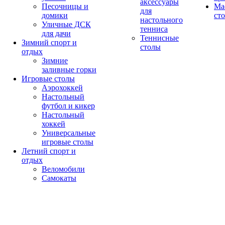
аксессуары
Песочницы и
Ма
для
домики
ст
настольного
Уличные ДСК
тенниса
для дачи
Теннисные
Зимний спорт и
столы
отдых
Зимние
заливные горки
Игровые столы
Аэрохоккей
Настольный
футбол и кикер
Настольный
хоккей
Универсальные
игровые столы
Летний спорт и
отдых
Веломобили
Самокаты