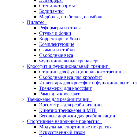
Эспандеры
Степ-платформы
Бодипампы
Медболы, волболлы, слэмболы
Пилатес
Реформеры и столы
Стулья и бочки
Корректоры и боксы
Комплектующие
Скамьи и стойки
Свободные веса
Функциональные тренажеры
Кроссфит и функциональный тренинг
Станции для функционального тренинга
Свободные веса для кроссфит
Инвентарь для кроссфит и функционального 
Тренажеры для кроссфит
Рамы для кроссфит
Тренажеры для реабилитации
Эргометры для реабилитации
Кинезио тренажеры и МТБ
Беговые дорожки для реабилитации
Спортивные напольные покрытия
Модульные спортивные покрытия
Искусственный газон