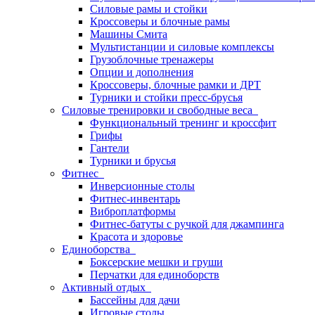
Силовые рамы и стойки
Кроссоверы и блочные рамы
Машины Смита
Мультистанции и силовые комплексы
Грузоблочные тренажеры
Опции и дополнения
Кроссоверы, блочные рамки и ДРТ
Турники и стойки пресс-брусья
Силовые тренировки и свободные веса
Функциональный тренинг и кроссфит
Грифы
Гантели
Турники и брусья
Фитнес
Инверсионные столы
Фитнес-инвентарь
Виброплатформы
Фитнес-батуты с ручкой для джампинга
Красота и здоровье
Единоборства
Боксерские мешки и груши
Перчатки для единоборств
Активный отдых
Бассейны для дачи
Игровые столы