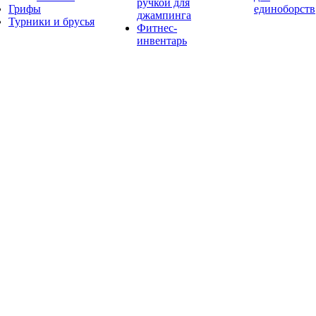
ручкой для
Грифы
единоборств
джампинга
Турники и брусья
Фитнес-
инвентарь