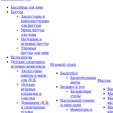
Бассейны для дачи
Батуты
Аксессуары и
комплектующие
для батутов
Мини батуты
для дома
Надувные и
игровые батуты
Уличные
батуты для дачи
Велосипеды
Детские спортивно-
Игровой спорт
игровые комплексы
Аксессуары,
Баскетбол
навесы и маты
Баскетбольные
для ДСК
Массаж
щиты
Детские
Бильярд и пул
игровые
Ви
Бильярдные
площадки и
Ма
столы
городки
Ма
Настольный теннис
Домашние ДСК
ак
и пинг-понг
и спортивные
Ма
Инвентарь и
уголки
кр