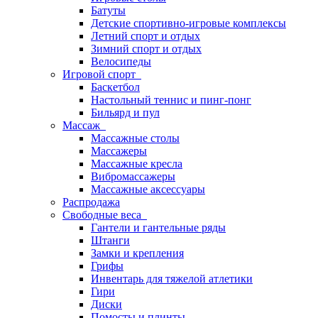
Батуты
Детские спортивно-игровые комплексы
Летний спорт и отдых
Зимний спорт и отдых
Велосипеды
Игровой спорт
Баскетбол
Настольный теннис и пинг-понг
Бильярд и пул
Массаж
Массажные столы
Массажеры
Массажные кресла
Вибромассажеры
Массажные аксессуары
Распродажа
Свободные веса
Гантели и гантельные ряды
Штанги
Замки и крепления
Грифы
Инвентарь для тяжелой атлетики
Гири
Диски
Помосты и плинты