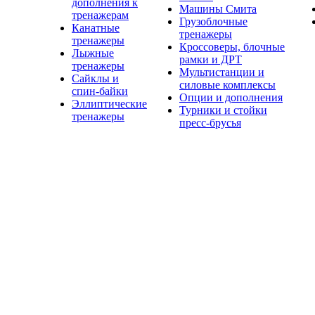
дополнения к
Машины Смита
тренажерам
Грузоблочные
Канатные
тренажеры
тренажеры
Кроссоверы, блочные
Лыжные
рамки и ДРТ
тренажеры
Мультистанции и
Сайклы и
силовые комплексы
спин-байки
Опции и дополнения
Эллиптические
Турники и стойки
тренажеры
пресс-брусья